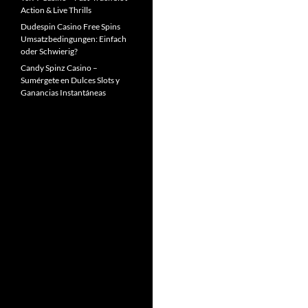
Action & Live Thrills
Dudespin Casino Free Spins
Umsatzbedingungen: Einfach
oder Schwierig?
Candy Spinz Casino –
Sumérgete en Dulces Slots y
Ganancias Instantáneas