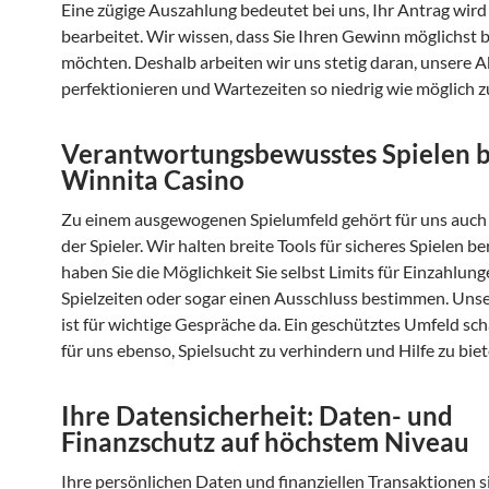
Eine zügige Auszahlung bedeutet bei uns, Ihr Antrag wird
bearbeitet. Wir wissen, dass Sie Ihren Gewinn möglichst 
möchten. Deshalb arbeiten wir uns stetig daran, unsere A
perfektionieren und Wartezeiten so niedrig wie möglich z
Verantwortungsbewusstes Spielen b
Winnita Casino
Zu einem ausgewogenen Spielumfeld gehört für uns auch
der Spieler. Wir halten breite Tools für sicheres Spielen be
haben Sie die Möglichkeit Sie selbst Limits für Einzahlung
Spielzeiten oder sogar einen Ausschluss bestimmen. Uns
ist für wichtige Gespräche da. Ein geschütztes Umfeld sch
für uns ebenso, Spielsucht zu verhindern und Hilfe zu biet
Ihre Datensicherheit: Daten- und
Finanzschutz auf höchstem Niveau
Ihre persönlichen Daten und finanziellen Transaktionen s