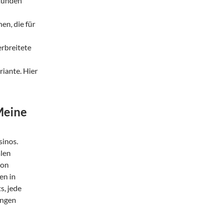
Stunden
en, die für
erbreitete
iante. Hier
Meine
sinos.
alen
von
en in
s, jede
engen