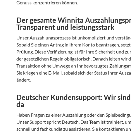
Genuss konzentrieren können.
Der gesamte Winnita Auszahlungspr
Transparent und leistungsstark
Unser Auszahlungsprozess ist unkompliziert und verständ
Sobald Sie einen Antrag in Ihrem Konto beantragen, setzt
Prüfung. Diese Verifizierung ist für Ihre Sicherheit und zu
der gesetzlichen Regeln obligatorisch. Danach leiten wir d
Transaktion ohne Umwege an Ihr bevorzugtes Zahlungsmi
Sie kriegen eine E-Mail, sobald sich der Status Ihrer Ausz
ändert.
Deutscher Kundensupport: Wir sind 
da
Haben Fragen zu einer Auszahlung oder den Spielbeding
Unser Support spricht Deutsch. Das Team ist trainiert, u
schnell und fachkundig zu assistieren. Sie kontaktieren un