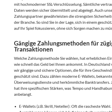
mit hochmoderner SSL-Verschlüsselung. Sämtliche vertra
Daten werden sicher übermittelt und abgelegt. Auch uns
Zahlungspartner gewährleisten die strengsten Sicherhei
der Branche. So sind Sie in der Lage, sich in einem gesch
auf Ihr Spiel fokussieren, ohne sich Sorgen machen zu mü
Gängige Zahlungsmethoden für zügi
Transaktionen
Welche Zahlungsmethode Sie wählen, hat erheblichen Ein
wie schnell das Geld bei Ihnen ankommt. In Deutschlan
wir gängige und sichere Optionen, die für ihre Geschwind
geschätzt sind. Dazu zählen moderne E-Wallets, bekannt
Überweisungsdienste und herkömmliche Banktransfers. 
hat ihre spezifischen Stärken, was Tempo und Handhabu
anbelangt.
E-Wallets (z.B. Skrill, Neteller): Oft die rascheste Wahl.