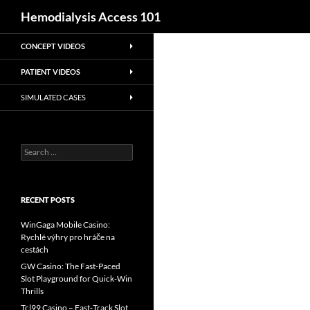
Search
Hemodialysis Access 101
Skip
CONCEPT VIDEOS
to
content
PATIENT VIDEOS
SIMULATED CASES
Search
for:
RECENT POSTS
WinGaga Mobile Casino:
Rychlé výhry pro hráče na
cestách
GW Casino: The Fast‑Paced
Slot Playground for Quick‑Win
Thrills
Tcl99 Casino – Fast‑Track Slot