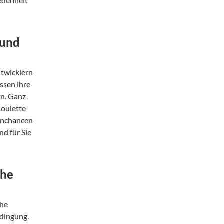
edenheit
 und
ntwicklern
ssen ihre
en. Ganz
Roulette
innchancen
d für Sie
che
che
dingung.