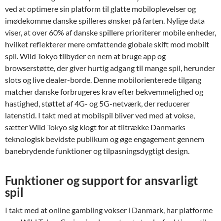
ved at optimere sin platform til glatte mobiloplevelser og
imødekomme danske spilleres ønsker på farten. Nylige data
viser, at over 60% af danske spillere prioriterer mobile enheder,
hvilket reflekterer mere omfattende globale skift mod mobilt
spil. Wild Tokyo tilbyder en nem at bruge app og
browserstøtte, der giver hurtig adgang til mange spil, herunder
slots og live dealer-borde. Denne mobilorienterede tilgang
matcher danske forbrugeres krav efter bekvemmelighed og
hastighed, støttet af 4G- og 5G-netværk, der reducerer
latenstid. I takt med at mobilspil bliver ved med at vokse,
sætter Wild Tokyo sig klogt for at tiltrække Danmarks
teknologisk bevidste publikum og øge engagement gennem
banebrydende funktioner og tilpasningsdygtigt design.
Funktioner og support for ansvarligt
spil
I takt med at online gambling vokser i Danmark, har platforme