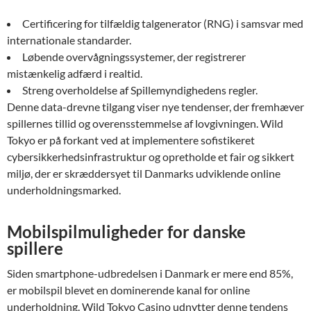
Certificering for tilfældig talgenerator (RNG) i samsvar med
internationale standarder.
Løbende overvågningssystemer, der registrerer
mistænkelig adfærd i realtid.
Streng overholdelse af Spillemyndighedens regler.
Denne data-drevne tilgang viser nye tendenser, der fremhæver
spillernes tillid og overensstemmelse af lovgivningen. Wild
Tokyo er på forkant ved at implementere sofistikeret
cybersikkerhedsinfrastruktur og opretholde et fair og sikkert
miljø, der er skræddersyet til Danmarks udviklende online
underholdningsmarked.
Mobilspilmuligheder for danske
spillere
Siden smartphone-udbredelsen i Danmark er mere end 85%,
er mobilspil blevet en dominerende kanal for online
underholdning. Wild Tokyo Casino udnytter denne tendens