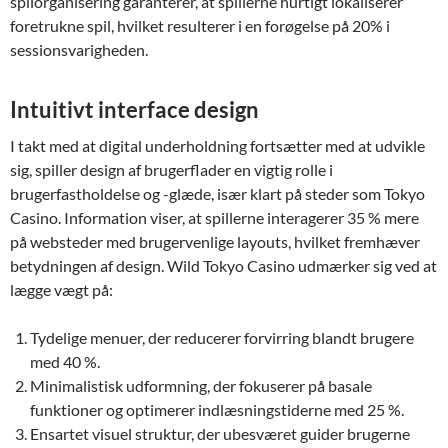
spilorganisering garanterer, at spillerne hurtigt lokaliserer
foretrukne spil, hvilket resulterer i en forøgelse på 20% i
sessionsvarigheden.
Intuitivt interface design
I takt med at digital underholdning fortsætter med at udvikle
sig, spiller design af brugerflader en vigtig rolle i
brugerfastholdelse og -glæde, især klart på steder som Tokyo
Casino. Information viser, at spillerne interagerer 35 % mere
på websteder med brugervenlige layouts, hvilket fremhæver
betydningen af design. Wild Tokyo Casino udmærker sig ved at
lægge vægt på:
Tydelige menuer, der reducerer forvirring blandt brugere
med 40 %.
Minimalistisk udformning, der fokuserer på basale
funktioner og optimerer indlæsningstiderne med 25 %.
Ensartet visuel struktur, der ubesværet guider brugerne