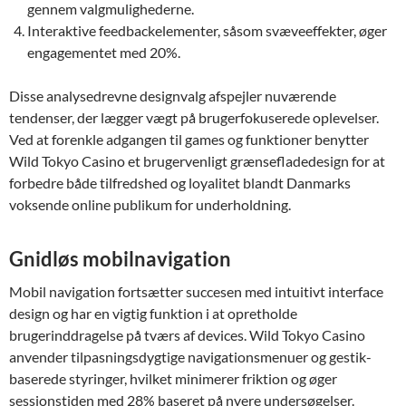
gennem valgmulighederne.
Interaktive feedbackelementer, såsom svæveeffekter, øger
engagementet med 20%.
Disse analysedrevne designvalg afspejler nuværende
tendenser, der lægger vægt på brugerfokuserede oplevelser.
Ved at forenkle adgangen til games og funktioner benytter
Wild Tokyo Casino et brugervenligt grænsefladedesign for at
forbedre både tilfredshed og loyalitet blandt Danmarks
voksende online publikum for underholdning.
Gnidløs mobilnavigation
Mobil navigation fortsætter succesen med intuitivt interface
design og har en vigtig funktion i at opretholde
brugerinddragelse på tværs af devices. Wild Tokyo Casino
anvender tilpasningsdygtige navigationsmenuer og gestik-
baserede styringer, hvilket minimerer friktion og øger
sessionstiden med 28% baseret på nyere undersøgelser.