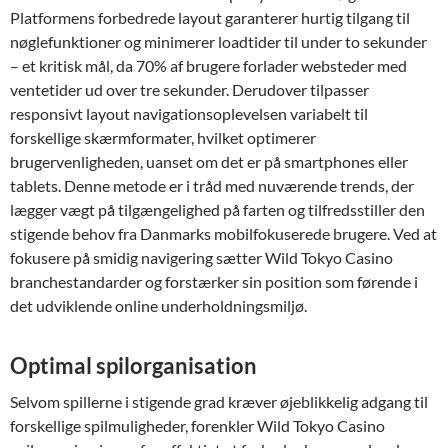
Platformens forbedrede layout garanterer hurtig tilgang til
nøglefunktioner og minimerer loadtider til under to sekunder
– et kritisk mål, da 70% af brugere forlader websteder med
ventetider ud over tre sekunder. Derudover tilpasser
responsivt layout navigationsoplevelsen variabelt til
forskellige skærmformater, hvilket optimerer
brugervenligheden, uanset om det er på smartphones eller
tablets. Denne metode er i tråd med nuværende trends, der
lægger vægt på tilgængelighed på farten og tilfredsstiller den
stigende behov fra Danmarks mobilfokuserede brugere. Ved at
fokusere på smidig navigering sætter Wild Tokyo Casino
branchestandarder og forstærker sin position som førende i
det udviklende online underholdningsmiljø.
Optimal spilorganisation
Selvom spillerne i stigende grad kræver øjeblikkelig adgang til
forskellige spilmuligheder, forenkler Wild Tokyo Casino