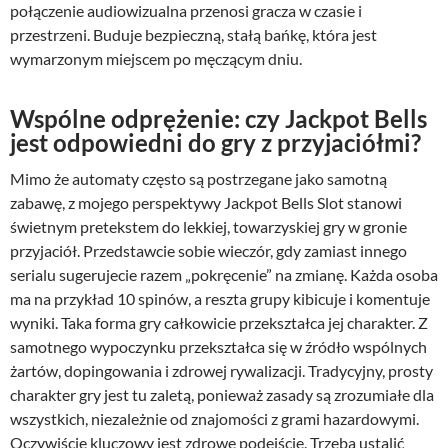
połączenie audiowizualna przenosi gracza w czasie i
przestrzeni. Buduje bezpieczną, stałą bańkę, która jest
wymarzonym miejscem po męczącym dniu.
Wspólne odprężenie: czy Jackpot Bells
jest odpowiedni do gry z przyjaciółmi?
Mimo że automaty często są postrzegane jako samotną
zabawę, z mojego perspektywy Jackpot Bells Slot stanowi
świetnym pretekstem do lekkiej, towarzyskiej gry w gronie
przyjaciół. Przedstawcie sobie wieczór, gdy zamiast innego
serialu sugerujecie razem „pokręcenie” na zmianę. Każda osoba
ma na przykład 10 spinów, a reszta grupy kibicuje i komentuje
wyniki. Taka forma gry całkowicie przekształca jej charakter. Z
samotnego wypoczynku przekształca się w źródło wspólnych
żartów, dopingowania i zdrowej rywalizacji. Tradycyjny, prosty
charakter gry jest tu zaletą, ponieważ zasady są zrozumiałe dla
wszystkich, niezależnie od znajomości z grami hazardowymi.
Oczywiście kluczowy jest zdrowe podejście. Trzeba ustalić