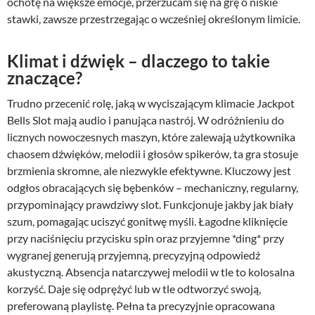
ochotę na większe emocje, przerzucam się na grę o niskie
stawki, zawsze przestrzegając o wcześniej określonym limicie.
Klimat i dźwięk – dlaczego to takie
znaczące?
Trudno przecenić rolę, jaką w wyciszającym klimacie Jackpot
Bells Slot mają audio i panująca nastrój. W odróżnieniu do
licznych nowoczesnych maszyn, które zalewają użytkownika
chaosem dźwięków, melodii i głosów spikerów, ta gra stosuje
brzmienia skromne, ale niezwykle efektywne. Kluczowy jest
odgłos obracających się bębenków – mechaniczny, regularny,
przypominający prawdziwy slot. Funkcjonuje jakby jak biały
szum, pomagając uciszyć gonitwę myśli. Łagodne kliknięcie
przy naciśnięciu przycisku spin oraz przyjemne *ding* przy
wygranej generują przyjemną, precyzyjną odpowiedź
akustyczną. Absencja natarczywej melodii w tle to kolosalna
korzyść. Daje się odprężyć lub w tle odtworzyć swoją,
preferowaną playlistę. Pełna ta precyzyjnie opracowana