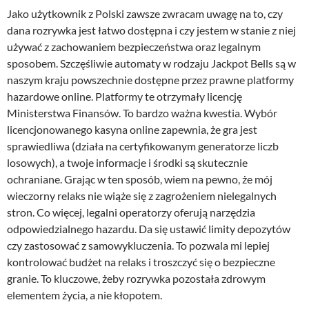
Jako użytkownik z Polski zawsze zwracam uwagę na to, czy
dana rozrywka jest łatwo dostępna i czy jestem w stanie z niej
używać z zachowaniem bezpieczeństwa oraz legalnym
sposobem. Szczęśliwie automaty w rodzaju Jackpot Bells są w
naszym kraju powszechnie dostępne przez prawne platformy
hazardowe online. Platformy te otrzymały licencję
Ministerstwa Finansów. To bardzo ważna kwestia. Wybór
licencjonowanego kasyna online zapewnia, że gra jest
sprawiedliwa (działa na certyfikowanym generatorze liczb
losowych), a twoje informacje i środki są skutecznie
ochraniane. Grając w ten sposób, wiem na pewno, że mój
wieczorny relaks nie wiąże się z zagrożeniem nielegalnych
stron. Co więcej, legalni operatorzy oferują narzędzia
odpowiedzialnego hazardu. Da się ustawić limity depozytów
czy zastosować z samowykluczenia. To pozwala mi lepiej
kontrolować budżet na relaks i troszczyć się o bezpieczne
granie. To kluczowe, żeby rozrywka pozostała zdrowym
elementem życia, a nie kłopotem.