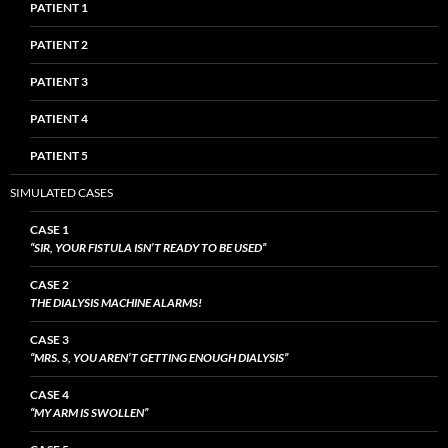
PATIENT 1
PATIENT 2
PATIENT 3
PATIENT 4
PATIENT 5
SIMULATED CASES
CASE 1
“SIR, YOUR FISTULA ISN’T READY TO BE USED”
CASE 2
THE DIALYSIS MACHINE ALARMS!
CASE 3
“MRS. S, YOU AREN’T GETTING ENOUGH DIALYSIS”
CASE 4
“MY ARM IS SWOLLEN”