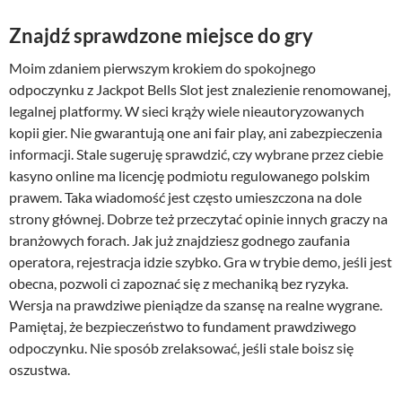
Znajdź sprawdzone miejsce do gry
Moim zdaniem pierwszym krokiem do spokojnego
odpoczynku z Jackpot Bells Slot jest znalezienie renomowanej,
legalnej platformy. W sieci krąży wiele nieautoryzowanych
kopii gier. Nie gwarantują one ani fair play, ani zabezpieczenia
informacji. Stale sugeruję sprawdzić, czy wybrane przez ciebie
kasyno online ma licencję podmiotu regulowanego polskim
prawem. Taka wiadomość jest często umieszczona na dole
strony głównej. Dobrze też przeczytać opinie innych graczy na
branżowych forach. Jak już znajdziesz godnego zaufania
operatora, rejestracja idzie szybko. Gra w trybie demo, jeśli jest
obecna, pozwoli ci zapoznać się z mechaniką bez ryzyka.
Wersja na prawdziwe pieniądze da szansę na realne wygrane.
Pamiętaj, że bezpieczeństwo to fundament prawdziwego
odpoczynku. Nie sposób zrelaksować, jeśli stale boisz się
oszustwa.