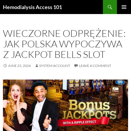
Skip
Search
Hemodialysis Access 101
to
PRIMAR
content
MENU
WIECZORNE ODPRĘŻENIE:
JAK POLSKA WYPOCZYWA
Z JACKPOT BELLS SLOT
JUNE 23, 2026
SYSTEM ACCOUNT
LEAVE A COMMENT