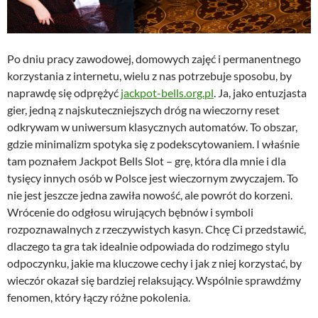
Po dniu pracy zawodowej, domowych zajęć i permanentnego
korzystania z internetu, wielu z nas potrzebuje sposobu, by
naprawdę się odprężyć
jackpot-bells.org.pl
. Ja, jako entuzjasta
gier, jedną z najskuteczniejszych dróg na wieczorny reset
odkrywam w uniwersum klasycznych automatów. To obszar,
gdzie minimalizm spotyka się z podekscytowaniem. I właśnie
tam poznałem Jackpot Bells Slot – grę, która dla mnie i dla
tysięcy innych osób w Polsce jest wieczornym zwyczajem. To
nie jest jeszcze jedna zawiła nowość, ale powrót do korzeni.
Wrócenie do odgłosu wirujących bębnów i symboli
rozpoznawalnych z rzeczywistych kasyn. Chcę Ci przedstawić,
dlaczego ta gra tak idealnie odpowiada do rodzimego stylu
odpoczynku, jakie ma kluczowe cechy i jak z niej korzystać, by
wieczór okazał się bardziej relaksujący. Wspólnie sprawdźmy
fenomen, który łączy różne pokolenia.