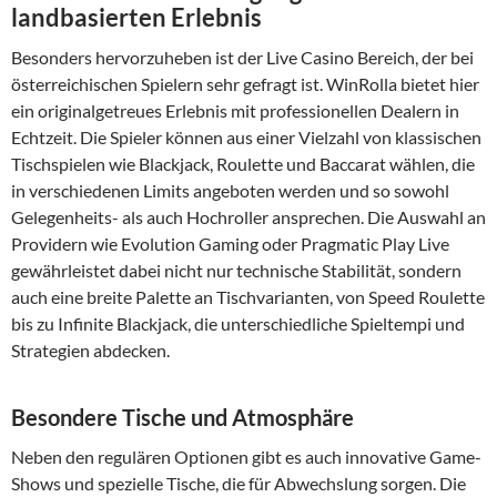
landbasierten Erlebnis
Besonders hervorzuheben ist der Live Casino Bereich, der bei
österreichischen Spielern sehr gefragt ist. WinRolla bietet hier
ein originalgetreues Erlebnis mit professionellen Dealern in
Echtzeit. Die Spieler können aus einer Vielzahl von klassischen
Tischspielen wie Blackjack, Roulette und Baccarat wählen, die
in verschiedenen Limits angeboten werden und so sowohl
Gelegenheits- als auch Hochroller ansprechen. Die Auswahl an
Providern wie Evolution Gaming oder Pragmatic Play Live
gewährleistet dabei nicht nur technische Stabilität, sondern
auch eine breite Palette an Tischvarianten, von Speed Roulette
bis zu Infinite Blackjack, die unterschiedliche Spieltempi und
Strategien abdecken.
Besondere Tische und Atmosphäre
Neben den regulären Optionen gibt es auch innovative Game-
Shows und spezielle Tische, die für Abwechslung sorgen. Die