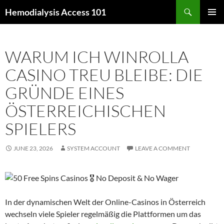
Skip
Search
Hemodialysis Access 101
to
PRIMAR
content
MENU
WARUM ICH WINROLLA
CASINO TREU BLEIBE: DIE
GRÜNDE EINES
ÖSTERREICHISCHEN
SPIELERS
JUNE 23, 2026
SYSTEM ACCOUNT
LEAVE A COMMENT
In der dynamischen Welt der Online-Casinos in Österreich
wechseln viele Spieler regelmäßig die Plattformen um das