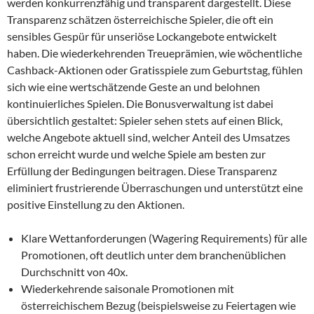
werden konkurrenzfähig und transparent dargestellt. Diese
Transparenz schätzen österreichische Spieler, die oft ein
sensibles Gespür für unseriöse Lockangebote entwickelt
haben. Die wiederkehrenden Treueprämien, wie wöchentliche
Cashback-Aktionen oder Gratisspiele zum Geburtstag, fühlen
sich wie eine wertschätzende Geste an und belohnen
kontinuierliches Spielen. Die Bonusverwaltung ist dabei
übersichtlich gestaltet: Spieler sehen stets auf einen Blick,
welche Angebote aktuell sind, welcher Anteil des Umsatzes
schon erreicht wurde und welche Spiele am besten zur
Erfüllung der Bedingungen beitragen. Diese Transparenz
eliminiert frustrierende Überraschungen und unterstützt eine
positive Einstellung zu den Aktionen.
Klare Wettanforderungen (Wagering Requirements) für alle
Promotionen, oft deutlich unter dem branchenüblichen
Durchschnitt von 40x.
Wiederkehrende saisonale Promotionen mit
österreichischem Bezug (beispielsweise zu Feiertagen wie