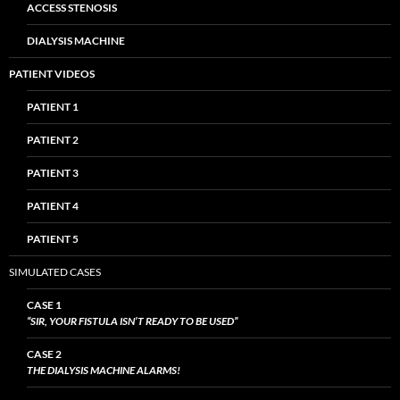
ACCESS STENOSIS
DIALYSIS MACHINE
PATIENT VIDEOS
PATIENT 1
PATIENT 2
PATIENT 3
PATIENT 4
PATIENT 5
SIMULATED CASES
CASE 1
“SIR, YOUR FISTULA ISN’T READY TO BE USED”
CASE 2
THE DIALYSIS MACHINE ALARMS!