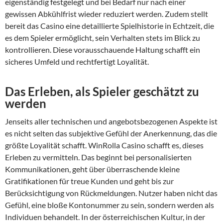
eigenständig festgelegt und bei Bedarf nur nach einer
gewissen Abkühlfrist wieder reduziert werden. Zudem stellt
bereit das Casino eine detaillierte Spielhistorie in Echtzeit, die
es dem Spieler ermöglicht, sein Verhalten stets im Blick zu
kontrollieren. Diese vorausschauende Haltung schafft ein
sicheres Umfeld und rechtfertigt Loyalität.
Das Erleben, als Spieler geschätzt zu
werden
Jenseits aller technischen und angebotsbezogenen Aspekte ist
es nicht selten das subjektive Gefühl der Anerkennung, das die
größte Loyalität schafft. WinRolla Casino schafft es, dieses
Erleben zu vermitteln. Das beginnt bei personalisierten
Kommunikationen, geht über überraschende kleine
Gratifikationen für treue Kunden und geht bis zur
Berücksichtigung von Rückmeldungen. Nutzer haben nicht das
Gefühl, eine bloße Kontonummer zu sein, sondern werden als
Individuen behandelt. In der österreichischen Kultur, in der