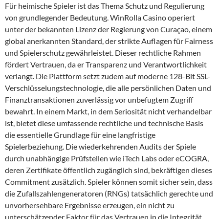
Für heimische Spieler ist das Thema Schutz und Regulierung
von grundlegender Bedeutung. WinRolla Casino operiert
unter der bekannten Lizenz der Regierung von Curaçao, einem
global anerkannten Standard, der strikte Auflagen für Fairness
und Spielerschutz gewährleistet. Dieser rechtliche Rahmen
fördert Vertrauen, da er Transparenz und Verantwortlichkeit
verlangt. Die Plattform setzt zudem auf moderne 128-Bit SSL-
Verschlüsselungstechnologie, die alle persönlichen Daten und
Finanztransaktionen zuverlässig vor unbefugtem Zugriff
bewahrt. In einem Markt, in dem Seriosität nicht verhandelbar
ist, bietet diese umfassende rechtliche und technische Basis
die essentielle Grundlage für eine langfristige
Spielerbeziehung. Die wiederkehrenden Audits der Spiele
durch unabhängige Prüfstellen wie iTech Labs oder eCOGRA,
deren Zertifikate öffentlich zugänglich sind, bekräftigen dieses
Commitment zusätzlich. Spieler können somit sicher sein, dass
die Zufallszahlengeneratoren (RNGs) tatsächlich gerechte und
unvorhersehbare Ergebnisse erzeugen, ein nicht zu
unterschätzender Faktor für das Vertrauen in die Integrität