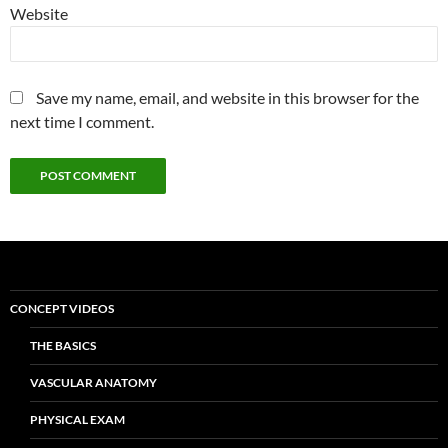
Website
Save my name, email, and website in this browser for the
next time I comment.
CONCEPT VIDEOS
THE BASICS
VASCULAR ANATOMY
PHYSICAL EXAM