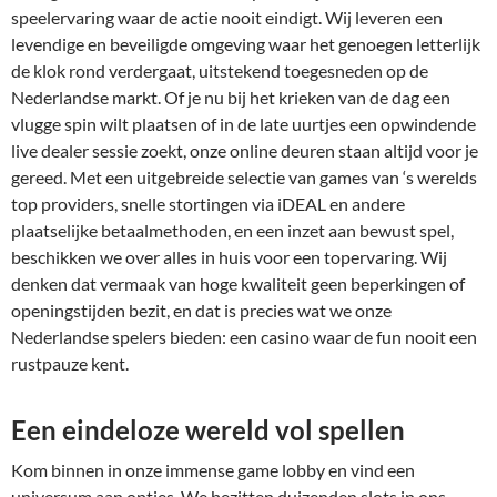
speelervaring waar de actie nooit eindigt. Wij leveren een
levendige en beveiligde omgeving waar het genoegen letterlijk
de klok rond verdergaat, uitstekend toegesneden op de
Nederlandse markt. Of je nu bij het krieken van de dag een
vlugge spin wilt plaatsen of in de late uurtjes een opwindende
live dealer sessie zoekt, onze online deuren staan altijd voor je
gereed. Met een uitgebreide selectie van games van ‘s werelds
top providers, snelle stortingen via iDEAL en andere
plaatselijke betaalmethoden, en een inzet aan bewust spel,
beschikken we over alles in huis voor een topervaring. Wij
denken dat vermaak van hoge kwaliteit geen beperkingen of
openingstijden bezit, en dat is precies wat we onze
Nederlandse spelers bieden: een casino waar de fun nooit een
rustpauze kent.
Een eindeloze wereld vol spellen
Kom binnen in onze immense game lobby en vind een
universum aan opties. We bezitten duizenden slots in ons