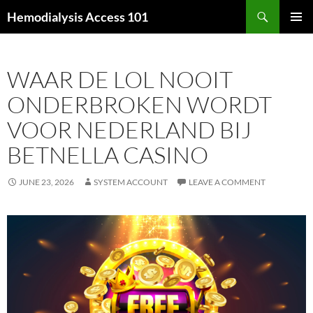
Skip
Search
Hemodialysis Access 101
to
PRIMAR
content
MENU
WAAR DE LOL NOOIT
ONDERBROKEN WORDT
VOOR NEDERLAND BIJ
BETNELLA CASINO
JUNE 23, 2026
SYSTEM ACCOUNT
LEAVE A COMMENT