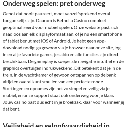
Onderweg spelen: pret onderweg
Genot dat nooit pauzeert, moet vanzelfsprekend overal
toegankelijk zijn. Daarom is Betnella Casino compleet
geoptimaliseerd voor mobiel spelen. Onze website past zich
naadloos aan elk displayformaat aan, of je nu een smartphone
of tablet benut met iOS of Android. Je hebt geen app-
download nodig; ga gewoon via je browser naar onze site, log
in en al je favoriete games, je saldo en alle functies zijn direct
beschikbaar. De gameplay is soepel, de navigatie intuïtief en de
graphics overtuigen indrukwekkend. Dit betekent dat je in de
trein, in de wachtkamer of gewoon ontspannen op de bank
altijd en overal kunt smullen van een perfecte ronde.
Stortingen en opnames zijn net zo simpel en veilig via je
mobiel, en onze support staat ook onderweg voor je klaar.
Jouw casino past dus echt in je broekzak, klaar voor wanneer jij
dat bent.
Veiligheid en geloofwaardigheid in