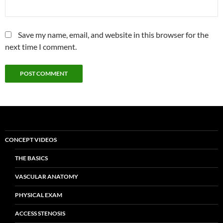
Save my name, email, and website in this browser for the
next time I comment.
CONCEPT VIDEOS
THE BASICS
VASCULAR ANATOMY
PHYSICAL EXAM
ACCESS STENOSIS