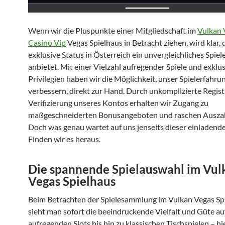
Wenn wir die Pluspunkte einer Mitgliedschaft im
Vulkan 
Casino Vip
Vegas Spielhaus in Betracht ziehen, wird klar, 
exklusive Status in Österreich ein unvergleichliches Spiel
anbietet. Mit einer Vielzahl aufregender Spiele und exklus
Privilegien haben wir die Möglichkeit, unser Spielerfahru
verbessern, direkt zur Hand. Durch unkomplizierte Regis
Verifizierung unseres Kontos erhalten wir Zugang zu
maßgeschneiderten Bonusangeboten und raschen Ausza
Doch was genau wartet auf uns jenseits dieser einladend
Finden wir es heraus.
Die spannende Spielauswahl im Vul
Vegas Spielhaus
Beim Betrachten der Spielesammlung im Vulkan Vegas Sp
sieht man sofort die beeindruckende Vielfalt und Güte au
aufregenden Slots bis hin zu klassischen Tischspielen – hie