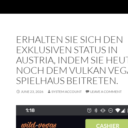
ERHALTEN SIE SICH DEN
EXKLUSIVEN STATUS IN
AUSTRIA, INDEM SIE HEU
NOCH DEM VULKAN VEG
SPIELHAUS BEITRETEN.
JUNE 23, 2026
SYSTEM ACCOUNT
LEAVE A COMMENT