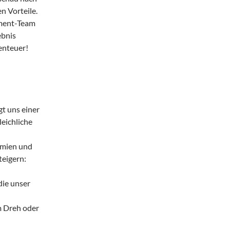
n Vorteile.
ment-Team
ebnis
enteuer!
t uns einer
leichliche
ämien und
teigern:
die unser
m Dreh oder