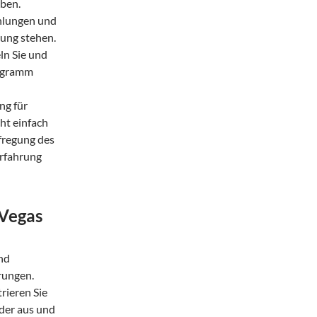
eben.
ahlungen und
zung stehen.
ln Sie und
rogramm
ng für
cht einfach
fregung des
erfahrung
 Vegas
nd
rungen.
rieren Sie
lder aus und