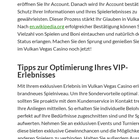
eröffnen Sie Ihr Account. Danach wird Ihr Account bestäti
Schutz Ihrer Informationen und Ihres Spielerlebnisses zu
gewährleisten. Dieser Prozess stärkt Ihr Glauben in Vulk
Nach
en.wikipedia.org
erfolgreicher Bestätigung können S
Vielzahl von Spielen und Boni eintauchen und natürlich d
Status erlangen. Machen Sie den Sprung und genießen Sie 
im Vulkan Vegas Casino noch jetzt!
Tipps zur Optimierung Ihres VIP-
Erlebnisses
Mit Ihrem exklusiven Erlebnis im Vulkan Vegas Casino erl
brandneues Spielniveau. Um Ihre Sondervorteile optimal 
sollten Sie proaktiv mit dem Kundenservice in Kontakt tr
Ihre Anliegen mitteilen. So erhalten Sie individuelle Belo
perfekt auf Ihre Bedürfnisse zugeschnitten sind und Ihr S
aufwerten. Nehmen Sie an exklusiven Events und Turniere
diese bieten exklusive Gewinnchancen und die Möglichkeit
anderen Spielern zu verbinden. Halten Sie außerdem Aus