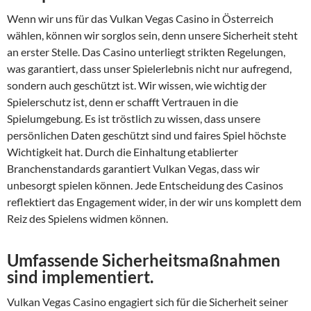
Wenn wir uns für das Vulkan Vegas Casino in Österreich
wählen, können wir sorglos sein, denn unsere Sicherheit steht
an erster Stelle. Das Casino unterliegt strikten Regelungen,
was garantiert, dass unser Spielerlebnis nicht nur aufregend,
sondern auch geschützt ist. Wir wissen, wie wichtig der
Spielerschutz ist, denn er schafft Vertrauen in die
Spielumgebung. Es ist tröstlich zu wissen, dass unsere
persönlichen Daten geschützt sind und faires Spiel höchste
Wichtigkeit hat. Durch die Einhaltung etablierter
Branchenstandards garantiert Vulkan Vegas, dass wir
unbesorgt spielen können. Jede Entscheidung des Casinos
reflektiert das Engagement wider, in der wir uns komplett dem
Reiz des Spielens widmen können.
Umfassende Sicherheitsmaßnahmen
sind implementiert.
Vulkan Vegas Casino engagiert sich für die Sicherheit seiner