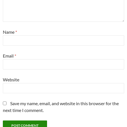
Name
*
Email
*
Website
Save my name, email, and website in this browser for the
next time I comment.