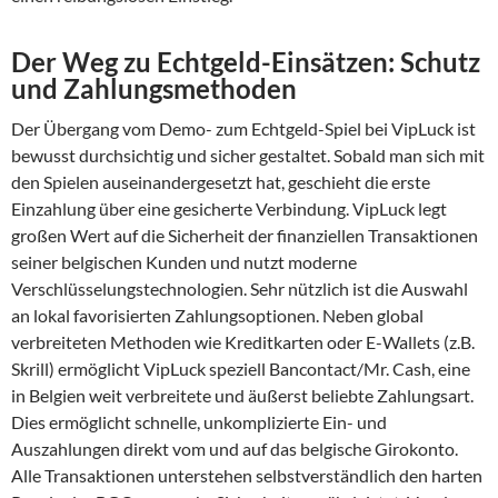
Der Weg zu Echtgeld-Einsätzen: Schutz
und Zahlungsmethoden
Der Übergang vom Demo- zum Echtgeld-Spiel bei VipLuck ist
bewusst durchsichtig und sicher gestaltet. Sobald man sich mit
den Spielen auseinandergesetzt hat, geschieht die erste
Einzahlung über eine gesicherte Verbindung. VipLuck legt
großen Wert auf die Sicherheit der finanziellen Transaktionen
seiner belgischen Kunden und nutzt moderne
Verschlüsselungstechnologien. Sehr nützlich ist die Auswahl
an lokal favorisierten Zahlungsoptionen. Neben global
verbreiteten Methoden wie Kreditkarten oder E-Wallets (z.B.
Skrill) ermöglicht VipLuck speziell Bancontact/Mr. Cash, eine
in Belgien weit verbreitete und äußerst beliebte Zahlungsart.
Dies ermöglicht schnelle, unkomplizierte Ein- und
Auszahlungen direkt vom und auf das belgische Girokonto.
Alle Transaktionen unterstehen selbstverständlich den harten