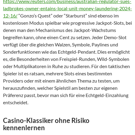
https://www.reuters.com/business/australian-regulator-sues-
ladbrokes-owner-entains-local-unit-money-laundering-2024-
12-16/
“Gonzo’s Quest” oder “Starburst” sind ebenso im
kostenlosen Modus spielbar wie progressive Jackpot-Slots, bei
denen man den Mechanismus des Jackpot-Wachstums
begreifen kann, ohne einen Cent zu setzen. Jeder Demo-Slot
verfügt über die gleichen Walzen, Symbole, Paylines und
Sonderfunktionen wie das Echtgeld-Pendant. Dies ermöglicht
es, die Besonderheiten von Freispiel-Runden, Wild-Symbolen
oder Multiplikatoren in Ruhe zu studieren. Für den taktischen
Spieler ist es ratsam, mehrere Slots eines bestimmten
Providers oder mit einem ähnlichen Thema zu testen, um
herauszufinden, welcher Spielstil am besten zur eigenen
Präferenz passt, bevor man sich für eine Echtgeld-Einzahlung
entscheidet.
Casino-Klassiker ohne Risiko
kennenlernen