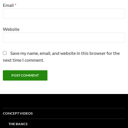
Email
*
Website
Save my name, email, and website in this browser for the
next time I comment.
CONCEPT VIDEOS
THE BASICS