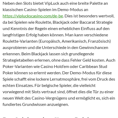
Neben den Slots bietet VipLuck auch eine breite Palette an
klassischen Casino-Spielen im Demo-Modus an
https://vipluckscasino.com/de-be
. Dies ist besonders wertvoll,
da bei Spielen wie Roulette, Blackjack oder Baccarat Strategie
und Kenntnis der Regeln einen erheblichen Einfluss auf den
langfristigen Erfolg haben können. Man kann verschiedene
Roulette-Varianten (Europäisch, Amerikanisch, Französisch)
ausprobieren und die Unterschiede in den Gewinnchancen
erkennen. Beim Blackjack lassen sich grundlegende
Strategietabellen erlernen, ohne dass Fehler Geld kosten. Auch
Poker-Varianten wie Casino Hold’em oder Caribbean Stud
Poker können so erlernt werden. Der Demo-Modus für diese
Spiele schafft eine lockere Lernatmosphäre, frei vom Druck des
echten Einsatzes. Für belgische Spieler, die vielleicht
vorwiegend mit Slots vertraut sind, öffnet dies die Tür zu einer
neuen Welt des Casino-Vergnügens und ermöglicht es, sich ein
fundiertes Grundwissen anzueignen.