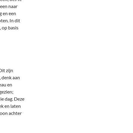
lleen naar
g en een
ten. In dit
, op basis
it zijn
, denk aan
veau en
gezien;
ie dag. Deze
k en laten
rsoon achter