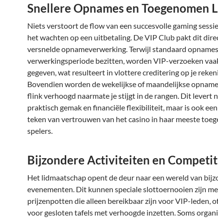
Snellere Opnames en Toegenomen L
Niets verstoort de flow van een succesvolle gaming sessie 
het wachten op een uitbetaling. De VIP Club pakt dit dire
versnelde opnameverwerking. Terwijl standaard opname
verwerkingsperiode bezitten, worden VIP-verzoeken vaa
gegeven, wat resulteert in vlottere creditering op je reken
Bovendien worden de wekelijkse of maandelijkse opname
flink verhoogd naarmate je stijgt in de rangen. Dit levert n
praktisch gemak en financiële flexibiliteit, maar is ook een
teken van vertrouwen van het casino in haar meeste toeg
spelers.
Bijzondere Activiteiten en Competit
Het lidmaatschap opent de deur naar een wereld van bij
evenementen. Dit kunnen speciale slottoernooien zijn me
prijzenpotten die alleen bereikbaar zijn voor VIP-leden, of
voor gesloten tafels met verhoogde inzetten. Soms organi