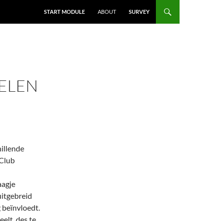
START MODULE
ABOUT
SURVEY
ELEN
hillende
 Club
aagje
uitgebreid
 beïnvloedt.
elt, des te