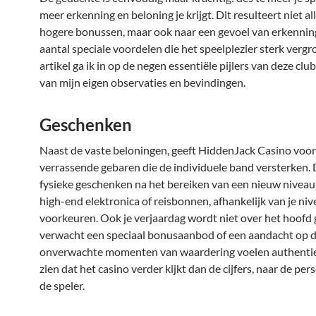
meer erkenning en beloning je krijgt. Dit resulteert niet a
hogere bonussen, maar ook naar een gevoel van erkennin
aantal speciale voordelen die het speelplezier sterk vergro
artikel ga ik in op de negen essentiële pijlers van deze club
van mijn eigen observaties en bevindingen.
Geschenken
Naast de vaste beloningen, geeft HiddenJack Casino voor
verrassende gebaren die de individuele band versterken. D
fysieke geschenken na het bereiken van een nieuw niveau
high-end elektronica of reisbonnen, afhankelijk van je ni
voorkeuren. Ook je verjaardag wordt niet over het hoofd 
verwacht een speciaal bonusaanbod of een aandacht op d
onverwachte momenten van waardering voelen authentie
zien dat het casino verder kijkt dan de cijfers, naar de pe
de speler.