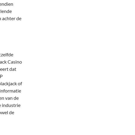
vendien
llende
 achter de
tzelfde
Jack Casino
eert dat
IP
blackjack of
informatie
en van de
 industrie
owel de