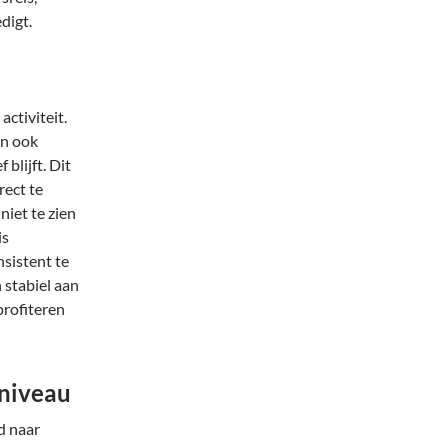
digt.
ctiviteit.
n ook
 blijft. Dit
rect te
niet te zien
is
sistent te
 stabiel aan
profiteren
niveau
d naar