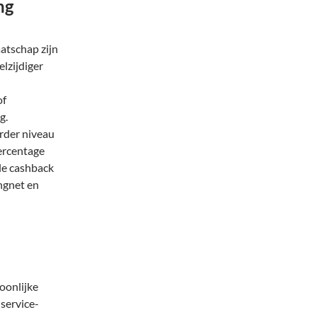
ng
atschap zijn
lzijdiger
of
g.
rder niveau
percentage
le cashback
angnet en
oonlijke
service-