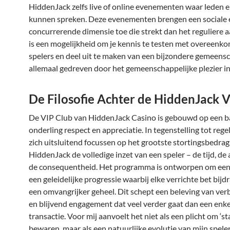
HiddenJack zelfs live of online evenementen waar leden e
kunnen spreken. Deze evenementen brengen een sociale 
concurrerende dimensie toe die strekt dan het reguliere 
is een mogelijkheid om je kennis te testen met overeenko
spelers en deel uit te maken van een bijzondere gemeens
allemaal gedreven door het gemeenschappelijke plezier in 
De Filosofie Achter de HiddenJack 
De VIP Club van HiddenJack Casino is gebouwd op een b
onderling respect en appreciatie. In tegenstelling tot rege
zich uitsluitend focussen op het grootste stortingsbedrag
HiddenJack de volledige inzet van een speler – de tijd, de
de consequentheid. Het programma is ontworpen om een re
een geleidelijke progressie waarbij elke verrichte bet bijd
een omvangrijker geheel. Dit schept een beleving van ve
en blijvend engagement dat veel verder gaat dan een enke
transactie. Voor mij aanvoelt het niet als een plicht om ‘st
bewaren, maar als een natuurlijke evolutie van mijn speler