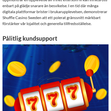
enbart på glädje snarare än besvikelse. I en tid där många
digitala plattformar brister i brukarupplevelsen, demonstrerar
Shuffle Casino Sweden att ett polerat gränssnitt märkbart
förstärker vår lojalitet och generella tillfredsställelse.
Pålitlig kundsupport