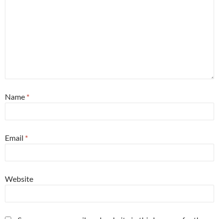
Name
*
Email
*
Website