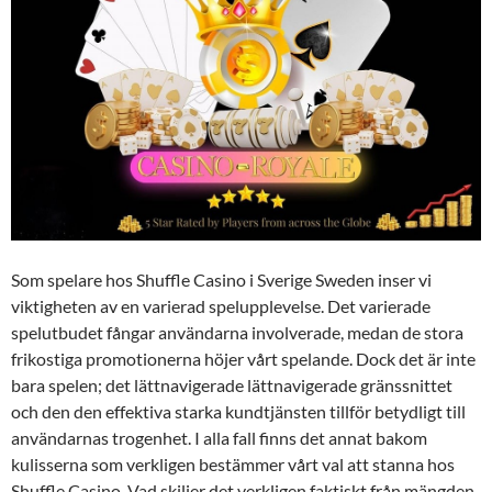
Som spelare hos Shuffle Casino i Sverige Sweden inser vi
viktigheten av en varierad spelupplevelse. Det varierade
spelutbudet fångar användarna involverade, medan de stora
frikostiga promotionerna höjer vårt spelande. Dock det är inte
bara spelen; det lättnavigerade lättnavigerade gränssnittet
och den den effektiva starka kundtjänsten tillför betydligt till
användarnas trogenhet. I alla fall finns det annat bakom
kulisserna som verkligen bestämmer vårt val att stanna hos
Shuffle Casino. Vad skiljer det verkligen faktiskt från mängden