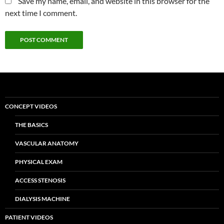
Save my name, email, and website in this browser for the
next time I comment.
CONCEPT VIDEOS
THE BASICS
VASCULAR ANATOMY
PHYSICAL EXAM
ACCESS STENOSIS
DIALYSIS MACHINE
PATIENT VIDEOS