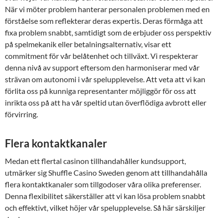
När vi möter problem hanterar personalen problemen med en
förståelse som reflekterar deras expertis. Deras förmåga att
fixa problem snabbt, samtidigt som de erbjuder oss perspektiv
på spelmekanik eller betalningsalternativ, visar ett
commitment för vår belåtenhet och tillväxt. Vi respekterar
denna nivå av support eftersom den harmoniserar med vår
strävan om autonomi i vår spelupplevelse. Att veta att vi kan
förlita oss på kunniga representanter möjliggör för oss att
inrikta oss på att ha vår speltid utan överflödiga avbrott eller
förvirring.
Flera kontaktkanaler
Medan ett flertal casinon tillhandahåller kundsupport,
utmärker sig Shuffle Casino Sweden genom att tillhandahålla
flera kontaktkanaler som tillgodoser våra olika preferenser.
Denna flexibilitet säkerställer att vi kan lösa problem snabbt
och effektivt, vilket höjer vår spelupplevelse. Så här särskiljer