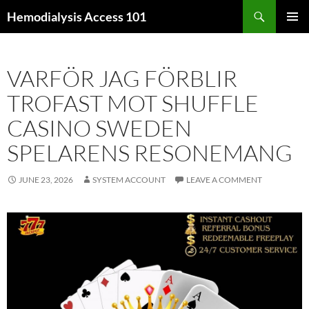
Skip
Search
Hemodialysis Access 101
to
PRIMAR
content
MENU
VARFÖR JAG FÖRBLIR
TROFAST MOT SHUFFLE
CASINO SWEDEN
SPELARENS RESONEMANG
JUNE 23, 2026
SYSTEM ACCOUNT
LEAVE A COMMENT