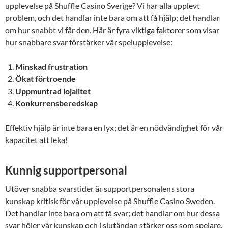
upplevelse på Shuffle Casino Sverige? Vi har alla upplevt
problem, och det handlar inte bara om att få hjälp; det handlar
om hur snabbt vi får den. Här är fyra viktiga faktorer som visar
hur snabbare svar förstärker vår spelupplevelse:
Minskad frustration
Ökat förtroende
Uppmuntrad lojalitet
Konkurrensberedskap
Effektiv hjälp är inte bara en lyx; det är en nödvändighet för vår
kapacitet att leka!
Kunnig supportpersonal
Utöver snabba svarstider är supportpersonalens stora
kunskap kritisk för vår upplevelse på Shuffle Casino Sweden.
Det handlar inte bara om att få svar; det handlar om hur dessa
svar höjer vår kunskap och i slutändan stärker oss som spelare.