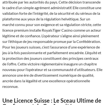
attribuée par les autorités du pays. Cette décision transcende
le cadre d’un simple agrément administratif. Elle constitue une
validation forte de l’intégrité, de la sécurité et du sérieux de la
plateforme aux yeux de la régulation helvétique. Sur un
marché connu pour son exigence et sa régulation stricte, cette
licence premium installe RoyalsTiger Casino comme un acteur
légitime et de confiance. L’opérateur s’aligne ainsi pleinement
sur l’éthique de jeu responsable promue par la Confédération.
Pour les joueurs suisses, c’est l’assurance d’une expérience de
jeu à la fois passionnante et parfaitement encadrée. L’équité et
la protection des joueurs constituent des principes centraux
de l’offre. Cette victoire réglementaire inaugure un chapitre
nouveau pour l’opérateur et sa communauté d’utilisateurs. Elle
annonce une ère de divertissement numérique de qualité,
ancrée dans la légalité et une excellence opérationnelle
reconnue.
Une Licence Suisse : Le Sceau Ultime de