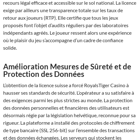
recours légal efficace et accessible sur le sol national. La licence
exige par ailleurs une transparence totale sur les taux de
retour aux joueurs (RTP). Elle certifie que tous les jeux
proposés font l’objet d’audits réguliers par des laboratoires
indépendants agréés. Le joueur ressent alors une expérience
où le plaisir du jeu s’accompagne d’un cadre de confiance
solide.
Amélioration Mesures de Sûreté et de
Protection des Données
L’obtention de la licence suisse a forcé RoyalsTiger Casino à
hausser ses standards de sécurité. L’opérateur a su satisfaire à
des exigences parmi les plus strictes au monde. La protection
des données personnelles et financières des utilisateurs est
désormais régie par la législation helvétique, reconnue pour sa
rigueur. La plateforme a installé des protocoles de chiffrement
de type bancaire (SSL 256-bit) sur l’ensemble des transactions
et des données échangées. Les serveurs qui stockent les