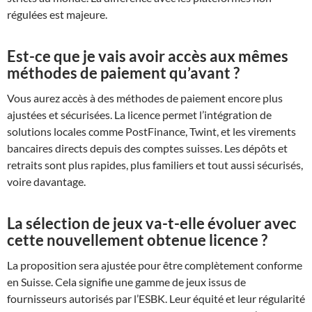
régulées est majeure.
Est-ce que je vais avoir accès aux mêmes
méthodes de paiement qu’avant ?
Vous aurez accès à des méthodes de paiement encore plus
ajustées et sécurisées. La licence permet l’intégration de
solutions locales comme PostFinance, Twint, et les virements
bancaires directs depuis des comptes suisses. Les dépôts et
retraits sont plus rapides, plus familiers et tout aussi sécurisés,
voire davantage.
La sélection de jeux va-t-elle évoluer avec
cette nouvellement obtenue licence ?
La proposition sera ajustée pour être complètement conforme
en Suisse. Cela signifie une gamme de jeux issus de
fournisseurs autorisés par l’ESBK. Leur équité et leur régularité