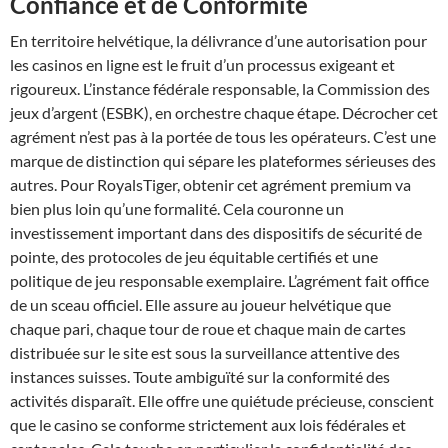
Confiance et de Conformité
En territoire helvétique, la délivrance d’une autorisation pour
les casinos en ligne est le fruit d’un processus exigeant et
rigoureux. L’instance fédérale responsable, la Commission des
jeux d’argent (ESBK), en orchestre chaque étape. Décrocher cet
agrément n’est pas à la portée de tous les opérateurs. C’est une
marque de distinction qui sépare les plateformes sérieuses des
autres. Pour RoyalsTiger, obtenir cet agrément premium va
bien plus loin qu’une formalité. Cela couronne un
investissement important dans des dispositifs de sécurité de
pointe, des protocoles de jeu équitable certifiés et une
politique de jeu responsable exemplaire. L’agrément fait office
de un sceau officiel. Elle assure au joueur helvétique que
chaque pari, chaque tour de roue et chaque main de cartes
distribuée sur le site est sous la surveillance attentive des
instances suisses. Toute ambiguïté sur la conformité des
activités disparaît. Elle offre une quiétude précieuse, conscient
que le casino se conforme strictement aux lois fédérales et