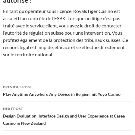
autorisé ?
En tant qu’opérateur sous licence, RoyalsTiger Casino est
assujetti au contrôle de l’ESBK. Lorsque un litige n’est pas
traité avec le service client, vous avez le droit de contacter
l’autorité de régulation suisse pour une intervention. Vous
profitez également de la protection des tribunaux suisses. Ce
recours légal est limpide, efficace et se effectue directement
sur le territoire national.
Post
PREVIOUS POST
navigation
Play Anytime Anywhere Any Device in Belgien mit Yoyo Casino
NEXT POST
Design Evaluation: Interface Design and User Experience at Casea
Casino in New Zealand