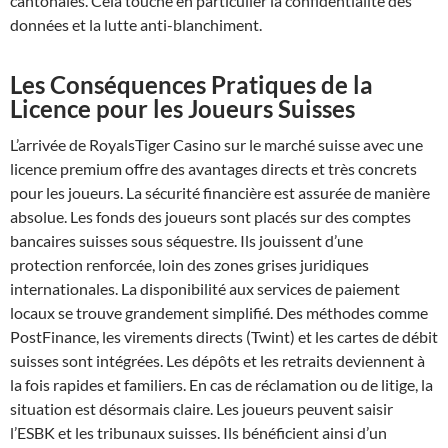
cantonales. Cela touche en particulier la confidentialité des
données et la lutte anti-blanchiment.
Les Conséquences Pratiques de la
Licence pour les Joueurs Suisses
L’arrivée de RoyalsTiger Casino sur le marché suisse avec une
licence premium offre des avantages directs et très concrets
pour les joueurs. La sécurité financière est assurée de manière
absolue. Les fonds des joueurs sont placés sur des comptes
bancaires suisses sous séquestre. Ils jouissent d’une
protection renforcée, loin des zones grises juridiques
internationales. La disponibilité aux services de paiement
locaux se trouve grandement simplifié. Des méthodes comme
PostFinance, les virements directs (Twint) et les cartes de débit
suisses sont intégrées. Les dépôts et les retraits deviennent à
la fois rapides et familiers. En cas de réclamation ou de litige, la
situation est désormais claire. Les joueurs peuvent saisir
l’ESBK et les tribunaux suisses. Ils bénéficient ainsi d’un