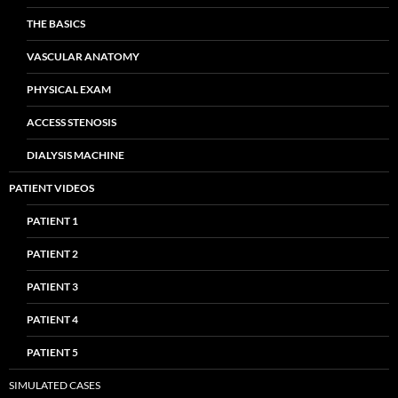
THE BASICS
VASCULAR ANATOMY
PHYSICAL EXAM
ACCESS STENOSIS
DIALYSIS MACHINE
PATIENT VIDEOS
PATIENT 1
PATIENT 2
PATIENT 3
PATIENT 4
PATIENT 5
SIMULATED CASES