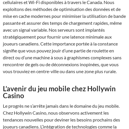
cellulaires et Wi-Fi disponibles à travers le Canada. Nous
exploitons des méthodes de optimisation des données et de
mise en cache modernes pour minimiser la utilisation de bande
passante et assurer des temps de chargement rapides, même
avec un signal variable. Nos serveurs sont implantés
stratégiquement pour fournir une latence minimale aux
joueurs canadiens. Cette importance portée à la constance
signifie que vous pouvez jouir d’une partie de roulette en
direct ou d’une machine à sous à graphismes complexes sans
rencontrer de gels ou de déconnexions inopinées, que vous
vous trouviez en centre-ville ou dans une zone plus rurale.
L’avenir du jeu mobile chez Hollywin
Casino
Le progrès ne s’arrête jamais dans le domaine du jeu mobile.
Chez Hollywin Casino, nous observons activement les
tendances nouvelles pour deviner les besoins prochains des
joueurs canadiens. L’intégration de technologies comme la