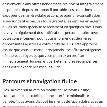
de bienvenue aux offres hebdomadaires, soient intégralement
disponibles depuis un appareil portable. Les conditions sont
exposées de manière claire et concise pour une consultation
aisée sur petit écran. Les tours gratuits, les remises en argent
ou les tournois spéciaux se réclament en quelques clics. Nous
envoyons également des notifications personnalisées, avec
votre consentement, pour vous informer des dernières
opportunités ajustées à votre profil de jeu. Cette approche
assure que vous ne manquerez jamais une offre avantageuse,
où que vous soyez, et que vous pourrez en profiter
immédiatement, fusionnant parfaitement les récompenses
dans votre expérience mobile fluide.
Parcours et navigation fluide
Dès l’arrivée sur la version mobile de Hollywin Casino,
l’utilisateur est accueilli par une interface minimaliste et
pensée. Nous avons disposé les menus de façon claire, avec un
cheminement immédiat aux sections principales : les jeux, les