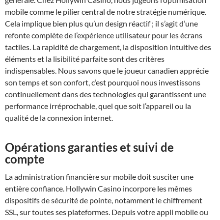
mobile comme le pilier central de notre stratégie numérique.
Cela implique bien plus qu’un design réactif ; il s’agit d’une
refonte complète de l’expérience utilisateur pour les écrans
tactiles. La rapidité de chargement, la disposition intuitive des
éléments et la lisibilité parfaite sont des critères
indispensables. Nous savons que le joueur canadien apprécie
son temps et son confort, c’est pourquoi nous investissons
continuellement dans des technologies qui garantissent une
performance irréprochable, quel que soit l’appareil ou la
qualité de la connexion internet.
Opérations garanties et suivi de
compte
La administration financière sur mobile doit susciter une
entière confiance. Hollywin Casino incorpore les mêmes
dispositifs de sécurité de pointe, notamment le chiffrement
SSL, sur toutes ses plateformes. Depuis votre appli mobile ou