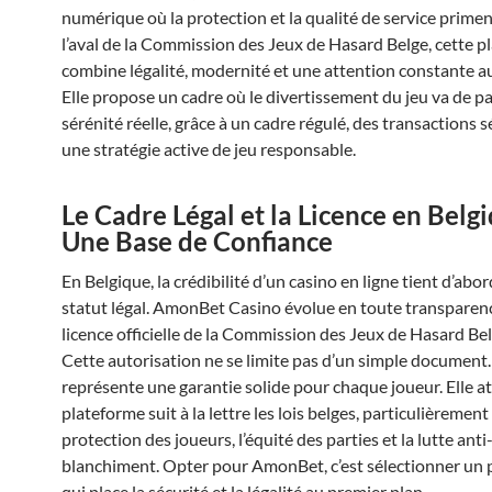
numérique où la protection et la qualité de service primen
l’aval de la Commission des Jeux de Hasard Belge, cette 
combine légalité, modernité et une attention constante a
Elle propose un cadre où le divertissement du jeu va de pa
sérénité réelle, grâce à un cadre régulé, des transactions s
une stratégie active de jeu responsable.
Le Cadre Légal et la Licence en Belgi
Une Base de Confiance
En Belgique, la crédibilité d’un casino en ligne tient d’abo
statut légal. AmonBet Casino évolue en toute transparen
licence officielle de la Commission des Jeux de Hasard Be
Cette autorisation ne se limite pas d’un simple document. 
représente une garantie solide pour chaque joueur. Elle at
plateforme suit à la lettre les lois belges, particulièrement 
protection des joueurs, l’équité des parties et la lutte anti
blanchiment. Opter pour AmonBet, c’est sélectionner un 
qui place la sécurité et la légalité au premier plan.