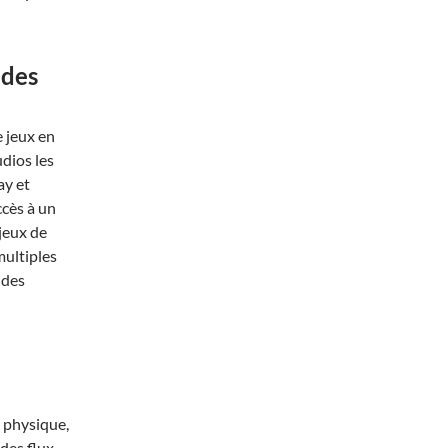
 des
 jeux en
udios les
ay et
ccès à un
jeux de
multiples
 des
t physique,
des flux