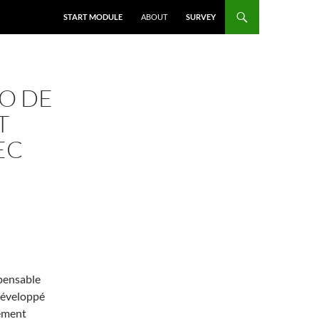
START MODULE
ABOUT
SURVEY
O DE
T
EC
spensable
 développé
sement