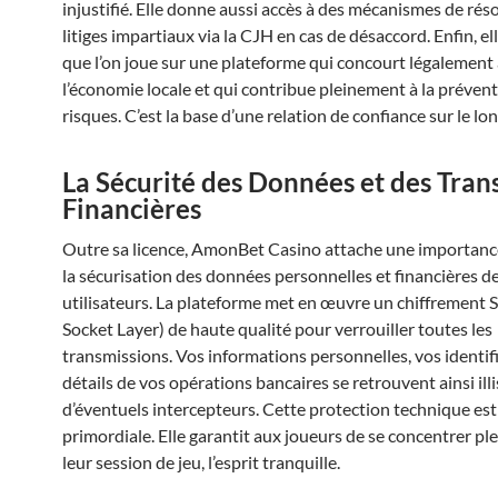
injustifié. Elle donne aussi accès à des mécanismes de rés
litiges impartiaux via la CJH en cas de désaccord. Enfin, e
que l’on joue sur une plateforme qui concourt légalement
l’économie locale et qui contribue pleinement à la préven
risques. C’est la base d’une relation de confiance sur le lo
La Sécurité des Données et des Tran
Financières
Outre sa licence, AmonBet Casino attache une importance
la sécurisation des données personnelles et financières de
utilisateurs. La plateforme met en œuvre un chiffrement 
Socket Layer) de haute qualité pour verrouiller toutes les
transmissions. Vos informations personnelles, vos identifi
détails de vos opérations bancaires se retrouvent ainsi ill
d’éventuels intercepteurs. Cette protection technique est
primordiale. Elle garantit aux joueurs de se concentrer p
leur session de jeu, l’esprit tranquille.