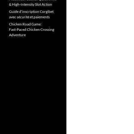
& High‑Intensity Slot Action
Guide d’inscription Corgibet
avec sécurité et paiements
Chicken Road Game:
Fast‑Paced Chicken Crossing
Adventure