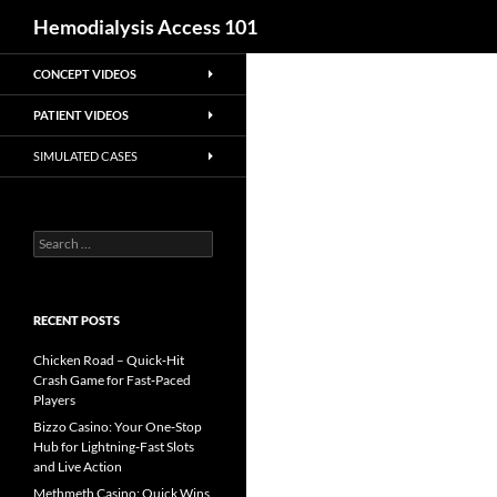
Search
Hemodialysis Access 101
Skip
CONCEPT VIDEOS
to
content
PATIENT VIDEOS
SIMULATED CASES
Search
for:
RECENT POSTS
Chicken Road – Quick‑Hit
Crash Game for Fast‑Paced
Players
Bizzo Casino: Your One‑Stop
Hub for Lightning‑Fast Slots
and Live Action
Methmeth Casino: Quick Wins