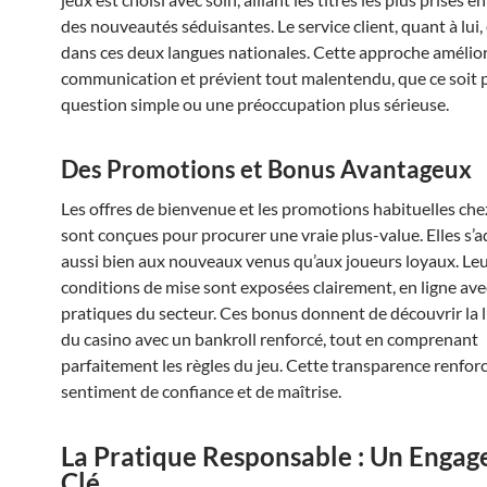
des nouveautés séduisantes. Le service client, quant à lui,
dans ces deux langues nationales. Cette approche amélior
communication et prévient tout malentendu, que ce soit 
question simple ou une préoccupation plus sérieuse.
Des Promotions et Bonus Avantageux
Les offres de bienvenue et les promotions habituelles c
sont conçues pour procurer une vraie plus-value. Elles s’
aussi bien aux nouveaux venus qu’aux joueurs loyaux. Le
conditions de mise sont exposées clairement, en ligne ave
pratiques du secteur. Ces bonus donnent de découvrir la
du casino avec un bankroll renforcé, tout en comprenant
parfaitement les règles du jeu. Cette transparence renforc
sentiment de confiance et de maîtrise.
La Pratique Responsable : Un Enga
Clé