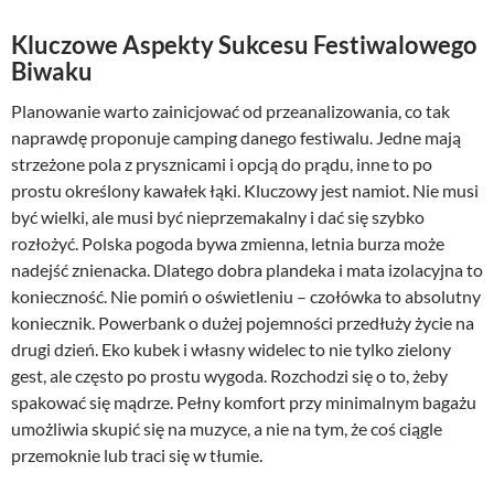
Kluczowe Aspekty Sukcesu Festiwalowego
Biwaku
Planowanie warto zainicjować od przeanalizowania, co tak
naprawdę proponuje camping danego festiwalu. Jedne mają
strzeżone pola z prysznicami i opcją do prądu, inne to po
prostu określony kawałek łąki. Kluczowy jest namiot. Nie musi
być wielki, ale musi być nieprzemakalny i dać się szybko
rozłożyć. Polska pogoda bywa zmienna, letnia burza może
nadejść znienacka. Dlatego dobra plandeka i mata izolacyjna to
konieczność. Nie pomiń o oświetleniu – czołówka to absolutny
koniecznik. Powerbank o dużej pojemności przedłuży życie na
drugi dzień. Eko kubek i własny widelec to nie tylko zielony
gest, ale często po prostu wygoda. Rozchodzi się o to, żeby
spakować się mądrze. Pełny komfort przy minimalnym bagażu
umożliwia skupić się na muzyce, a nie na tym, że coś ciągle
przemoknie lub traci się w tłumie.