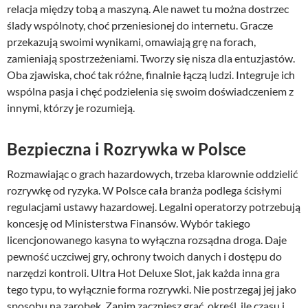
relacja między tobą a maszyną. Ale nawet tu można dostrzec
ślady wspólnoty, choć przeniesionej do internetu. Gracze
przekazują swoimi wynikami, omawiają grę na forach,
zamieniają spostrzeżeniami. Tworzy się nisza dla entuzjastów.
Oba zjawiska, choć tak różne, finalnie łączą ludzi. Integruje ich
wspólna pasja i chęć podzielenia się swoim doświadczeniem z
innymi, którzy je rozumieją.
Bezpieczna i Rozrywka w Polsce
Rozmawiając o grach hazardowych, trzeba klarownie oddzielić
rozrywkę od ryzyka. W Polsce cała branża podlega ścisłymi
regulacjami ustawy hazardowej. Legalni operatorzy potrzebują
koncesję od Ministerstwa Finansów. Wybór takiego
licencjonowanego kasyna to wyłączna rozsądna droga. Daje
pewność uczciwej gry, ochrony twoich danych i dostępu do
narzędzi kontroli. Ultra Hot Deluxe Slot, jak każda inna gra
tego typu, to wyłącznie forma rozrywki. Nie postrzegaj jej jako
sposobu na zarobek. Zanim zaczniesz grać, określ, ile czasu i