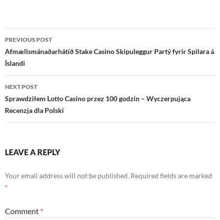
Post
PREVIOUS POST
navigation
Afmælismánaðarhátíð Stake Casino Skipuleggur Partý fyrir Spilara á
Íslandi
NEXT POST
Sprawdziłem Lotto Casino przez 100 godzin – Wyczerpująca
Recenzja dla Polski
LEAVE A REPLY
Your email address will not be published.
Required fields are marked
*
Comment
*