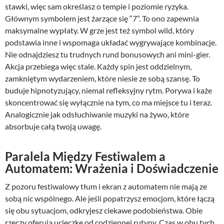
stawki, więc sam określasz o tempie i poziomie ryzyka.
Głównym symbolem jest żarzące się “7”. To ono zapewnia
maksymalne wypłaty. W grze jest też symbol wild, który
podstawia inne i wspomaga układać wygrywające kombinacje.
Nie odnajdziesz tu trudnych rund bonusowych ani mini-gier.
Akcja przebiega więc stale. Każdy spin jest oddzielnym,
zamkniętym wydarzeniem, które niesie ze sobą szansę. To
buduje hipnotyzujący, niemal refleksyjny rytm. Porywa i każe
skoncentrować się wyłącznie na tym, co ma miejsce tu i teraz.
Analogicznie jak odsłuchiwanie muzyki na żywo, które
absorbuje całą twoją uwagę.
Paralela Między Festiwalem a
Automatem: Wrażenia i Doświadczenie
Z pozoru festiwalowy tłum i ekran z automatem nie mają ze
sobą nic wspólnego. Ale jeśli popatrzysz emocjom, które łączą
się obu sytuacjom, odkryjesz ciekawe podobieństwa. Obie
rzeczy oferują ucieczkę od codziennej rutyny. Czas w obu tych