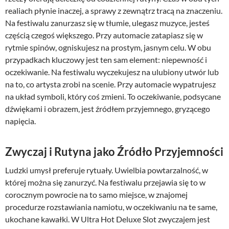
realiach płynie inaczej, a sprawy z zewnątrz tracą na znaczeniu.
Na festiwalu zanurzasz się w tłumie, ulegasz muzyce, jesteś
częścią czegoś większego. Przy automacie zatapiasz się w
rytmie spinów, ogniskujesz na prostym, jasnym celu. W obu
przypadkach kluczowy jest ten sam element: niepewność i
oczekiwanie. Na festiwalu wyczekujesz na ulubiony utwór lub
na to, co artysta zrobi na scenie. Przy automacie wypatrujesz
na układ symboli, który coś zmieni. To oczekiwanie, podsycane
dźwiękami i obrazem, jest źródłem przyjemnego, gryzącego
napięcia.
Zwyczaj i Rutyna jako Źródło Przyjemności
Ludzki umysł preferuje rytuały. Uwielbia powtarzalność, w
której można się zanurzyć. Na festiwalu przejawia się to w
corocznym powrocie na to samo miejsce, w znajomej
procedurze rozstawiania namiotu, w oczekiwaniu na te same,
ukochane kawałki. W Ultra Hot Deluxe Slot zwyczajem jest