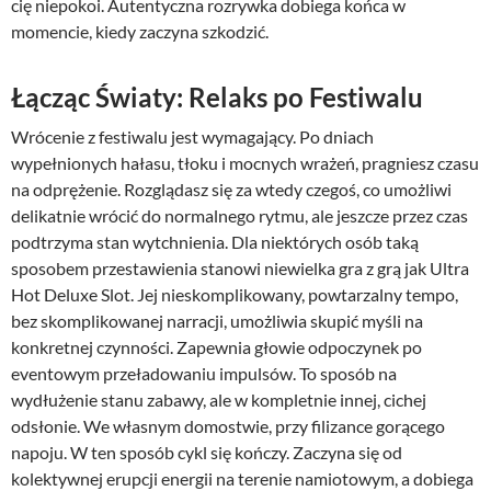
cię niepokoi. Autentyczna rozrywka dobiega końca w
momencie, kiedy zaczyna szkodzić.
Łącząc Światy: Relaks po Festiwalu
Wrócenie z festiwalu jest wymagający. Po dniach
wypełnionych hałasu, tłoku i mocnych wrażeń, pragniesz czasu
na odprężenie. Rozglądasz się za wtedy czegoś, co umożliwi
delikatnie wrócić do normalnego rytmu, ale jeszcze przez czas
podtrzyma stan wytchnienia. Dla niektórych osób taką
sposobem przestawienia stanowi niewielka gra z grą jak Ultra
Hot Deluxe Slot. Jej nieskomplikowany, powtarzalny tempo,
bez skomplikowanej narracji, umożliwia skupić myśli na
konkretnej czynności. Zapewnia głowie odpoczynek po
eventowym przeładowaniu impulsów. To sposób na
wydłużenie stanu zabawy, ale w kompletnie innej, cichej
odsłonie. We własnym domostwie, przy filizance gorącego
napoju. W ten sposób cykl się kończy. Zaczyna się od
kolektywnej erupcji energii na terenie namiotowym, a dobiega