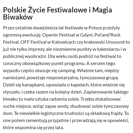
Polskie Życie Festiwalowe i Magia
Biwaków
Przez ostatnie dwadzieścia lat festiwale w Polsce przeżyły
ogromną ewolucję. Open’er Festival w Gdyni, Pol’and’Rock
Festival, OFF Festival w Katowicach czy krakowski Unsound to
już nie tylko imprezy, ale niezmienne punkty w kalendarzu i w
publicznej wyobraźni. Dla wielu osób podróż na festiwal to
coroczny obowiązkowy punkt programu. A sercem tego
wyjazdu często okazuje się camping. Właśnie tam, między
namiotami, powstaje niepowtarzalna, tymczasowa grupa.
Dzieli się kanapkami, opowiada o kapelach, które właśnie się
słyszało, i czeka razem na kolejny dzień. Zaplanowanie takiego
biwaku to mała sztuka radzenia sobie. Trzeba zlokalizować
suche miejsce, wziąć zapas wody, zbudować sobie tymczasowy
dom. Te niewielkie logistyczne trudności są składową frajdy. To
one potem cementują przyjaźnie i przeradzają się w opowieści,
które wspomina się przez lata.