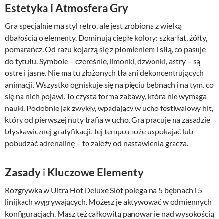
Estetyka i Atmosfera Gry
Gra specjalnie ma styl retro, ale jest zrobiona z wielką
dbałością o elementy. Dominują ciepłe kolory: szkarłat, żółty,
pomarańcz. Od razu kojarzą się z płomieniem i siłą, co pasuje
do tytułu. Symbole – czereśnie, limonki, dzwonki, astry – są
ostre i jasne. Nie ma tu złożonych tła ani dekoncentrujących
animacji. Wszystko ogniskuje się na pięciu bębnach i na tym, co
się na nich pojawi. To czysta forma zabawy, która nie wymaga
nauki. Podobnie jak zwykły, wpadający w ucho festiwalowy hit,
który od pierwszej nuty trafia w ucho. Gra pracuje na zasadzie
błyskawicznej gratyfikacji. Jej tempo może uspokajać lub
pobudzać adrenalinę – to zależy od nastawienia gracza.
Zasady i Kluczowe Elementy
Rozgrywka w Ultra Hot Deluxe Slot polega na 5 bębnach i 5
linijkach wygrywających. Możesz je aktywować w odmiennych
konfiguracjach. Masz też całkowitą panowanie nad wysokością