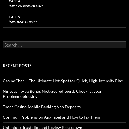
CASE 4
“MY ARM IS SWOLLEN”
CASE 5
“MY HAND HURTS”
Search
for:
RECENT POSTS
CasinoChan – The Ultimate Hot‑Spot for Quick, High‑Intensity Play
Ninecasino-be Bonus Niet Gecrediteerd: Checklist voor
Probleemoplossing
Tucan Casino Mobile Banking App Deposits
Common Problems on Angliabet and How to Fix Them
Unlimluck Trustpilot and Review Breakdown