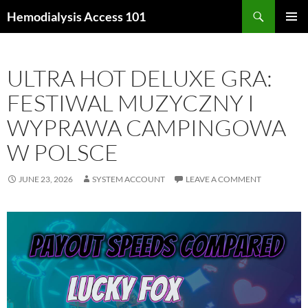
Skip
Search
Hemodialysis Access 101
to
PRIMAR
content
MENU
ULTRA HOT DELUXE GRA:
FESTIWAL MUZYCZNY I
WYPRAWA CAMPINGOWA
W POLSCE
JUNE 23, 2026
SYSTEM ACCOUNT
LEAVE A COMMENT