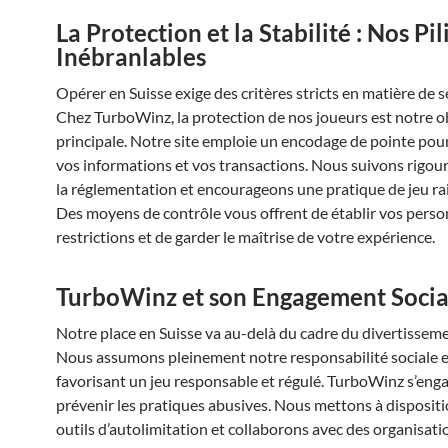
La Protection et la Stabilité : Nos Pil
Inébranlables
Opérer en Suisse exige des critères stricts en matière de s
Chez TurboWinz, la protection de nos joueurs est notre ob
principale. Notre site emploie un encodage de pointe pour
vos informations et vos transactions. Nous suivons rigo
la réglementation et encourageons une pratique de jeu ra
Des moyens de contrôle vous offrent de établir vos perso
restrictions et de garder le maîtrise de votre expérience.
TurboWinz et son Engagement Socia
Notre place en Suisse va au-delà du cadre du divertisseme
Nous assumons pleinement notre responsabilité sociale 
favorisant un jeu responsable et régulé. TurboWinz s’eng
prévenir les pratiques abusives. Nous mettons à disposit
outils d’autolimitation et collaborons avec des organisati