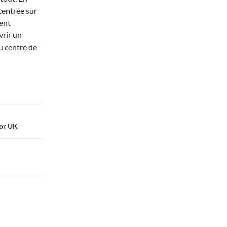
centrée sur
ent
vrir un
au centre de
for UK