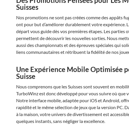
Des Promotions Pensées pour Les 
Suisses
Nos promotions ne sont pas créées comme des appâts fuga
ont pour but d’améliorer durablement votre expérience. L
départ vous guide dès vos premières étapes. Les parties o
permettent de découvrir les nouvelles sorties. Nous mett
aussi des championnats et des épreuves spéciales qui solid
liens communautaires et rétribuent la fidélité de nos joue
Une Expérience Mobile Optimisée p
Suisse
Nous comprenons que les Suisses sont souvent en mobilit
TurboWinz est donc développé pour vous suivre où que v
Notre interface mobile, adaptée pour iOS et Android, off
rapidité et le même sélection de jeux que la version PC. Da
à la maison, votre univers de divertissement est accessibl
quelques instants, sans négliger la excellence.