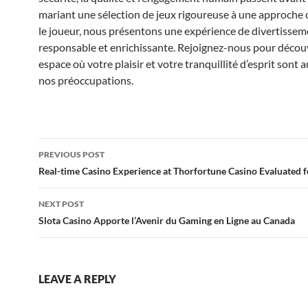
mariant une sélection de jeux rigoureuse à une approche 
le joueur, nous présentons une expérience de divertissem
responsable et enrichissante. Rejoignez-nous pour décou
espace où votre plaisir et votre tranquillité d’esprit sont 
nos préoccupations.
Post
PREVIOUS POST
navigation
Real-time Casino Experience at Thorfortune Casino Evaluated 
NEXT POST
Slota Casino Apporte l’Avenir du Gaming en Ligne au Canada
LEAVE A REPLY