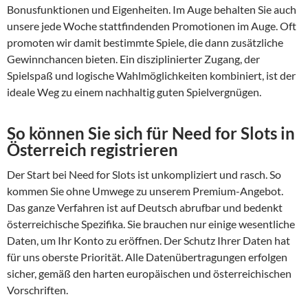
Bonusfunktionen und Eigenheiten. Im Auge behalten Sie auch
unsere jede Woche stattfindenden Promotionen im Auge. Oft
promoten wir damit bestimmte Spiele, die dann zusätzliche
Gewinnchancen bieten. Ein disziplinierter Zugang, der
Spielspaß und logische Wahlmöglichkeiten kombiniert, ist der
ideale Weg zu einem nachhaltig guten Spielvergnügen.
So können Sie sich für Need for Slots in
Österreich registrieren
Der Start bei Need for Slots ist unkompliziert und rasch. So
kommen Sie ohne Umwege zu unserem Premium-Angebot.
Das ganze Verfahren ist auf Deutsch abrufbar und bedenkt
österreichische Spezifika. Sie brauchen nur einige wesentliche
Daten, um Ihr Konto zu eröffnen. Der Schutz Ihrer Daten hat
für uns oberste Priorität. Alle Datenübertragungen erfolgen
sicher, gemäß den harten europäischen und österreichischen
Vorschriften.