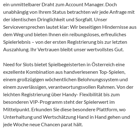
ein unmittelbarer Draht zum Account Manager. Doch
unabhängig von Ihrem Status betrachten wir jede Anfrage mit
der identischen Dringlichkeit und Sorgfalt. Unser
Serviceversprechen lautet klar: Wir beseitigen Hindernisse aus
dem Weg und bieten Ihnen ein reibungsloses, erfreuliches
Spielerlebnis – von der ersten Registrierung bis zur letzten
Auszahlung. Ihr Vertrauen bleibt unser wertvollstes Gut.
Need for Slots bietet Spielbegeisterten in Österreich eine
exzellente Kombination aus handverlesenen Top-Spielen,
einem großzügigen wöchentlichen Belohnungssystem und
einem zuverlässigen, verantwortungsvollen Rahmen. Von der
leichten Registrierung über Handy- Flexibilität bis zum
besonderen VIP-Programm steht der Spielerwert im
Mittelpunkt. Erkunden Sie diese besondere Plattform, wo
Unterhaltung und Wertschätzung Hand in Hand gehen und
jede Woche neue Chancen parat hält.