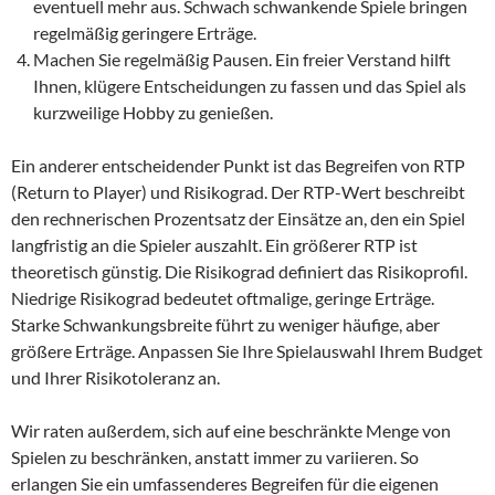
eventuell mehr aus. Schwach schwankende Spiele bringen
regelmäßig geringere Erträge.
Machen Sie regelmäßig Pausen. Ein freier Verstand hilft
Ihnen, klügere Entscheidungen zu fassen und das Spiel als
kurzweilige Hobby zu genießen.
Ein anderer entscheidender Punkt ist das Begreifen von RTP
(Return to Player) und Risikograd. Der RTP-Wert beschreibt
den rechnerischen Prozentsatz der Einsätze an, den ein Spiel
langfristig an die Spieler auszahlt. Ein größerer RTP ist
theoretisch günstig. Die Risikograd definiert das Risikoprofil.
Niedrige Risikograd bedeutet oftmalige, geringe Erträge.
Starke Schwankungsbreite führt zu weniger häufige, aber
größere Erträge. Anpassen Sie Ihre Spielauswahl Ihrem Budget
und Ihrer Risikotoleranz an.
Wir raten außerdem, sich auf eine beschränkte Menge von
Spielen zu beschränken, anstatt immer zu variieren. So
erlangen Sie ein umfassenderes Begreifen für die eigenen