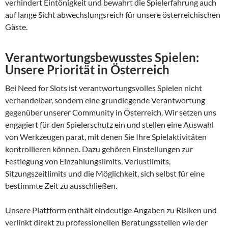
verhindert Eintönigkeit und bewahrt die Spielerfahrung auch
auf lange Sicht abwechslungsreich für unsere österreichischen
Gäste.
Verantwortungsbewusstes Spielen:
Unsere Priorität in Österreich
Bei Need for Slots ist verantwortungsvolles Spielen nicht
verhandelbar, sondern eine grundlegende Verantwortung
gegenüber unserer Community in Österreich. Wir setzen uns
engagiert für den Spielerschutz ein und stellen eine Auswahl
von Werkzeugen parat, mit denen Sie Ihre Spielaktivitäten
kontrollieren können. Dazu gehören Einstellungen zur
Festlegung von Einzahlungslimits, Verlustlimits,
Sitzungszeitlimits und die Möglichkeit, sich selbst für eine
bestimmte Zeit zu ausschließen.
Unsere Plattform enthält eindeutige Angaben zu Risiken und
verlinkt direkt zu professionellen Beratungsstellen wie der