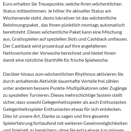
Euro erhalten Sie Treuepunkte, welche Ihren wöchentlichen
Status mitbestimmen. Je höher Ihr aktueller Status am
Wochenende steht, desto lukrativer ist das wöchentliche
Belohnungspaket , das Ihnen pünktlich montags automatisch
bereitsteht. Dieses wöchentliche Paket kann eine Mischung
aus, Gratisspielen auf speziellen Slots und Cashback umfassen.
Der Cashback wird prozentual auf Ihre angefallenen
Nettoverluste der Vorwoche berechnet und bietet Ihnen
damit eine nützliche Starthilfe für frische Spielwoche.
Darüber hinaus zum wöchentlichen Rhythmus aktivieren Sie
durch anhaltende Aktivität dauerhafte Vorteile frei zählen
unter anderem bessere Punkte-Multiplikatoren oder Zugänge
zu speziellen Turnieren. Dieses mehrschichtige System stellt
sicher, dass sowohl Gelegenheitsspieler als auch Enthusiasten
Gelegenheitsspieler Enthusiasten etwas für sich entdecken.
Dies ist unsere Art, Danke zu sagen und Ihre gesamte
Spielerfahrung fortlaufend mit weiteren Gewinnmöglichkeiten
und Spielzeit zu bereichern, ohne Sie extra etwas tun müssen.