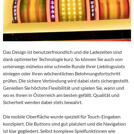
Das Design ist benutzerfreundlich und die Ladezeiten sind
dank optimierter Technologie kurz. So können Sie auch von
unterwegs mühelos eine schnelle Runde Ihrer Lieblingsslots
einlegen oder Ihren wöchentlichen Belohnungsfortschritt
prüfen. Die sichere Verbindung wird dabei stets sichergestellt.
Genießen Sie höchste Flexibilität und spielen Sie, wann und
wo es Ihnen in Österreich am besten gefällt. Qualität und
Sicherheit werden dabei stets bewahrt.
Die mobile Oberfläche wurde speziell für Touch-Eingaben
konzipiert. Die Buttons sind gut platziert und die Navigation
ist klar gegliedert. Selbst komplexe Spielfunktionen wie