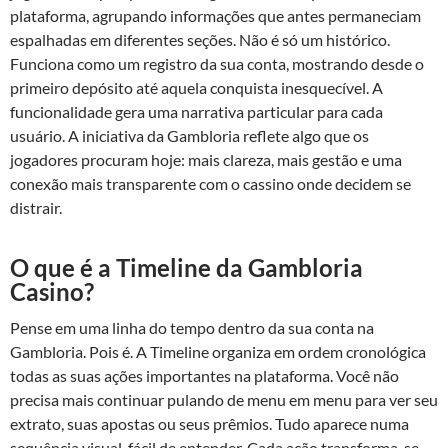
plataforma, agrupando informações que antes permaneciam
espalhadas em diferentes seções. Não é só um histórico.
Funciona como um registro da sua conta, mostrando desde o
primeiro depósito até aquela conquista inesquecível. A
funcionalidade gera uma narrativa particular para cada
usuário. A iniciativa da Gambloria reflete algo que os
jogadores procuram hoje: mais clareza, mais gestão e uma
conexão mais transparente com o cassino onde decidem se
distrair.
O que é a Timeline da Gambloria
Casino?
Pense em uma linha do tempo dentro da sua conta na
Gambloria. Pois é. A Timeline organiza em ordem cronológica
todas as suas ações importantes na plataforma. Você não
precisa mais continuar pulando de menu em menu para ver seu
extrato, suas apostas ou seus prêmios. Tudo aparece numa
sequência visual, fácil de entender. Cada ação transforma-se