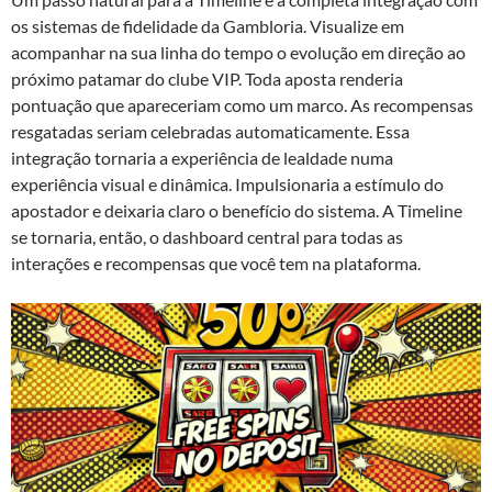
os sistemas de fidelidade da Gambloria. Visualize em
acompanhar na sua linha do tempo o evolução em direção ao
próximo patamar do clube VIP. Toda aposta renderia
pontuação que apareceriam como um marco. As recompensas
resgatadas seriam celebradas automaticamente. Essa
integração tornaria a experiência de lealdade numa
experiência visual e dinâmica. Impulsionaria a estímulo do
apostador e deixaria claro o benefício do sistema. A Timeline
se tornaria, então, o dashboard central para todas as
interações e recompensas que você tem na plataforma.