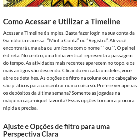
Como Acessar e Utilizar a Timeline
Acessar a Timeline é simples. Basta fazer login na sua conta da
Gambloria e acessar “Minha Conta” ou “Registro”. Ali você
encontrará uma aba ou um ícone com o nome “” ou “”. O painel
é direta. No centro, uma linha vertical representa a passagem
do tempo. As atividades mais recentes aparecem no topo, e os
mais antigos vão descendo. Clicando em cada um deles, você
abre os detalhes. As opções de filtro na coluna ou no cabeçalho
são práticos para concentrar numa coisa só. Prefere ver apenas
os depósitos da última semana? Somente as jogadas na
máquina caça-níquel favorita? Essas opções tornam a procura
rápida e precisa.
Ajuste e Opções de filtro para uma
Perspectiva Clara