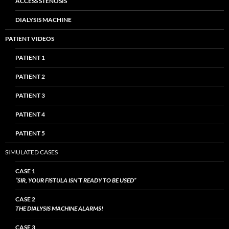
ACCESS STENOSIS
DIALYSIS MACHINE
PATIENT VIDEOS
PATIENT 1
PATIENT 2
PATIENT 3
PATIENT 4
PATIENT 5
SIMULATED CASES
CASE 1
“SIR, YOUR FISTULA ISN’T READY TO BE USED”
CASE 2
THE DIALYSIS MACHINE ALARMS!
CASE 3