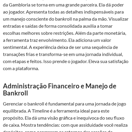
da Gambloria se torna em uma grande parceira. Ela dá poder
ao jogador. Apresenta todas as detalhes indispensáveis para
um manejo consciente do bankroll na palma da mão. Visualizar
entradas e saídas de forma consolidada auxilia a tomar
escolhas melhores sobre restrições. Além da parte monetária,
a ferramenta traz envolvimento. Ela adiciona um valor
sentimental. A experiência deixa de ser uma sequência de
transações frias e transforma-se em uma jornada individual,
com etapas e feitos. Isso prende o jogador. Eleva sua satisfação
com a plataforma.
Administração Financeiro e Manejo de
Bankroll
Gerenciar o bankroll é fundamental para uma jornada de jogo
equilibrada. A Timeline é a ferramenta ideal para este
propósito. Ela dá uma visão gráfica e inequívoca do seu fluxo
de caixa. Mostra tendências: com que assiduidade você realiza
depósitos, como ocorreram os retornos das sessões de