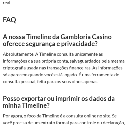
real.
FAQ
A nossa Timeline da Gambloria Casino
oferece segurança e privacidade?
Absolutamente. A Timeline consulta unicamente as
informações da sua própria conta, salvaguardados pela mesma
criptografia usada nas transações financeiras. As informações
só aparecem quando você está logado. É uma ferramenta de
consulta pessoal, feita para os seus olhos apenas.
Posso exportar ou imprimir os dados da
minha Timeline?
Por agora, o foco da Timeline é a consulta online no site. Se
você precisa de um extrato formal para controle ou declaração,