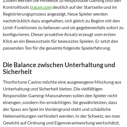
Zudem werden die Hinweise zu Responsible Gaming und den
Kontrolltools
tracxn.com
deutlich auf der Startseite und im
Registrierungsprozess angezeigt. Neue Spieler werden
nachdrücklich dazu angehalten, sich gleich zu Beginn mit den
Limit-Funktionen zu befassen und sie gegebenenfalls sofort zu
konfigurieren. Dieser proaktive Ansatz erzeugt vom ersten
Klick an ein Bewusstsein für bewusstes Spielen. Er setzt den
passenden Ton für die gesamte folgende Spielerfahrung.
Die Balance zwischen Unterhaltung und
Sicherheit
Thorfortune Casino möchte eine ausgewogene Mischung aus
Unterhaltung und Sicherheit bieten. Die vielfältigen
Responsible-Gaming-Massnahmen sollen den Spieler nicht
einengen, sondern ihn ermächtigen. Sie gewährleisten, dass
der Spass am Spiel im Vordergrund steht und schädliche
Nebenwirkungen verhindert werden. In der Schweiz, wo man
Gewicht auf Ordnung und Eigenverantwortung wertschätzt,