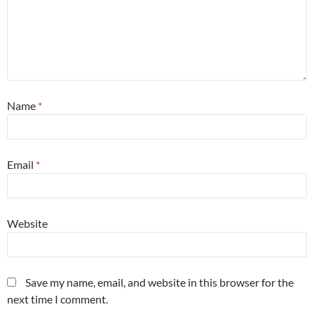
Name
*
Email
*
Website
Save my name, email, and website in this browser for the
next time I comment.