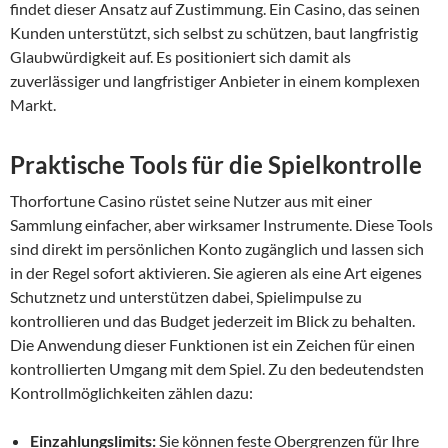
findet dieser Ansatz auf Zustimmung. Ein Casino, das seinen
Kunden unterstützt, sich selbst zu schützen, baut langfristig
Glaubwürdigkeit auf. Es positioniert sich damit als
zuverlässiger und langfristiger Anbieter in einem komplexen
Markt.
Praktische Tools für die Spielkontrolle
Thorfortune Casino rüstet seine Nutzer aus mit einer
Sammlung einfacher, aber wirksamer Instrumente. Diese Tools
sind direkt im persönlichen Konto zugänglich und lassen sich
in der Regel sofort aktivieren. Sie agieren als eine Art eigenes
Schutznetz und unterstützen dabei, Spielimpulse zu
kontrollieren und das Budget jederzeit im Blick zu behalten.
Die Anwendung dieser Funktionen ist ein Zeichen für einen
kontrollierten Umgang mit dem Spiel. Zu den bedeutendsten
Kontrollmöglichkeiten zählen dazu:
Einzahlungslimits:
Sie können feste Obergrenzen für Ihre