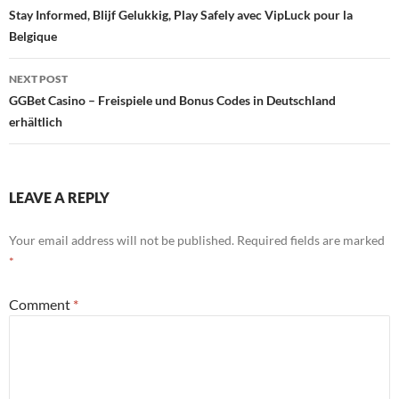
navigation
Stay Informed, Blijf Gelukkig, Play Safely avec VipLuck pour la
Belgique
NEXT POST
GGBet Casino – Freispiele und Bonus Codes in Deutschland
erhältlich
LEAVE A REPLY
Your email address will not be published.
Required fields are marked
*
Comment
*