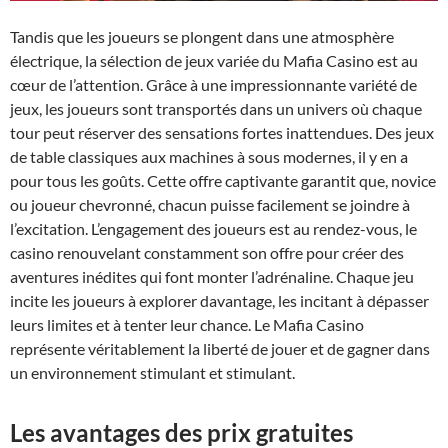
Tandis que les joueurs se plongent dans une atmosphère
électrique, la sélection de jeux variée du Mafia Casino est au
cœur de l’attention. Grâce à une impressionnante variété de
jeux, les joueurs sont transportés dans un univers où chaque
tour peut réserver des sensations fortes inattendues. Des jeux
de table classiques aux machines à sous modernes, il y en a
pour tous les goûts. Cette offre captivante garantit que, novice
ou joueur chevronné, chacun puisse facilement se joindre à
l’excitation. L’engagement des joueurs est au rendez-vous, le
casino renouvelant constamment son offre pour créer des
aventures inédites qui font monter l’adrénaline. Chaque jeu
incite les joueurs à explorer davantage, les incitant à dépasser
leurs limites et à tenter leur chance. Le Mafia Casino
représente véritablement la liberté de jouer et de gagner dans
un environnement stimulant et stimulant.
Les avantages des prix gratuites