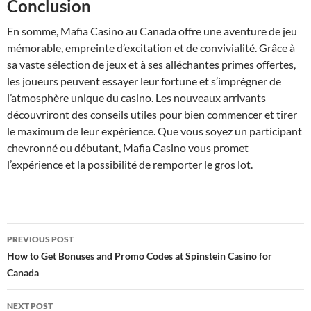
Conclusion
En somme, Mafia Casino au Canada offre une aventure de jeu
mémorable, empreinte d’excitation et de convivialité. Grâce à
sa vaste sélection de jeux et à ses alléchantes primes offertes,
les joueurs peuvent essayer leur fortune et s’imprégner de
l’atmosphère unique du casino. Les nouveaux arrivants
découvriront des conseils utiles pour bien commencer et tirer
le maximum de leur expérience. Que vous soyez un participant
chevronné ou débutant, Mafia Casino vous promet
l’expérience et la possibilité de remporter le gros lot.
Post
PREVIOUS POST
navigation
How to Get Bonuses and Promo Codes at Spinstein Casino for
Canada
NEXT POST