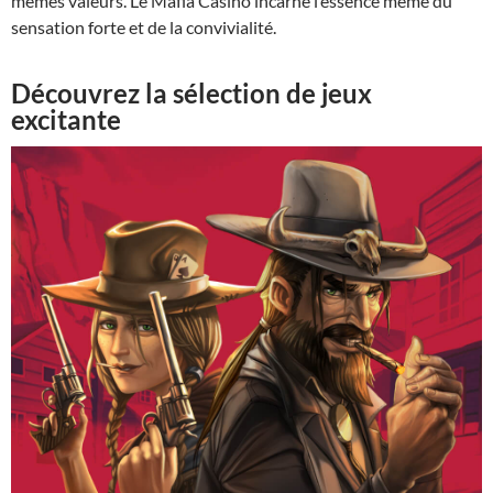
mêmes valeurs. Le Mafia Casino incarne l’essence même du
sensation forte et de la convivialité.
Découvrez la sélection de jeux
excitante