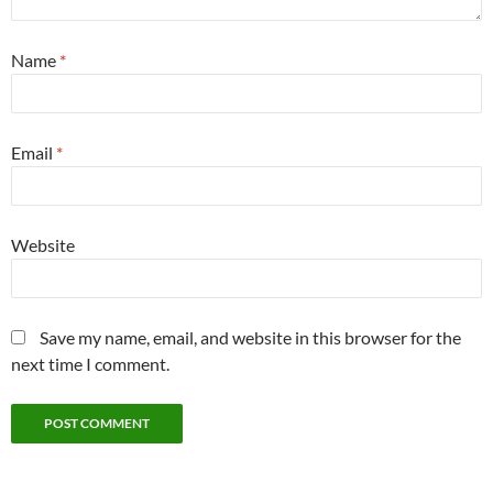
Name
*
Email
*
Website
Save my name, email, and website in this browser for the
next time I comment.