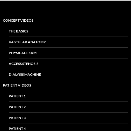
CONCEPT VIDEOS
THE BASICS
VASCULAR ANATOMY
PHYSICAL EXAM
ACCESS STENOSIS
DIALYSIS MACHINE
PATIENT VIDEOS
PATIENT 1
PATIENT 2
PATIENT 3
PATIENT 4