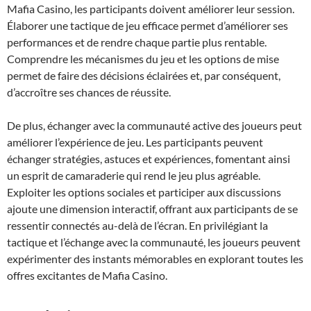
Mafia Casino, les participants doivent améliorer leur session.
Élaborer une tactique de jeu efficace permet d’améliorer ses
performances et de rendre chaque partie plus rentable.
Comprendre les mécanismes du jeu et les options de mise
permet de faire des décisions éclairées et, par conséquent,
d’accroître ses chances de réussite.
De plus, échanger avec la communauté active des joueurs peut
améliorer l’expérience de jeu. Les participants peuvent
échanger stratégies, astuces et expériences, fomentant ainsi
un esprit de camaraderie qui rend le jeu plus agréable.
Exploiter les options sociales et participer aux discussions
ajoute une dimension interactif, offrant aux participants de se
ressentir connectés au-delà de l’écran. En privilégiant la
tactique et l’échange avec la communauté, les joueurs peuvent
expérimenter des instants mémorables en explorant toutes les
offres excitantes de Mafia Casino.