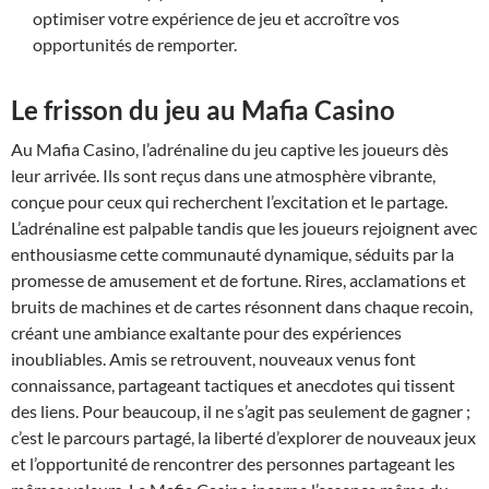
optimiser votre expérience de jeu et accroître vos
opportunités de remporter.
Le frisson du jeu au Mafia Casino
Au Mafia Casino, l’adrénaline du jeu captive les joueurs dès
leur arrivée. Ils sont reçus dans une atmosphère vibrante,
conçue pour ceux qui recherchent l’excitation et le partage.
L’adrénaline est palpable tandis que les joueurs rejoignent avec
enthousiasme cette communauté dynamique, séduits par la
promesse de amusement et de fortune. Rires, acclamations et
bruits de machines et de cartes résonnent dans chaque recoin,
créant une ambiance exaltante pour des expériences
inoubliables. Amis se retrouvent, nouveaux venus font
connaissance, partageant tactiques et anecdotes qui tissent
des liens. Pour beaucoup, il ne s’agit pas seulement de gagner ;
c’est le parcours partagé, la liberté d’explorer de nouveaux jeux
et l’opportunité de rencontrer des personnes partageant les