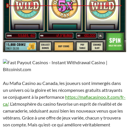
Au Mafia Casino au Canada, les joueurs sont immergés dans
un univers où la gloire et les récompenses gratuits attrayants
se conjuguent à la performance
https://mafiacasinoo.it.com/fr-
ca/
. L’atmosphère du casino favorise un esprit de rivalité et de
camaraderie, séduisant aussi bien les nouveaux venus que les
vétérans. Grâce à une offre de jeux variée, chacun y trouvera
son compte. Mais qu’est-ce qui améliore véritablement