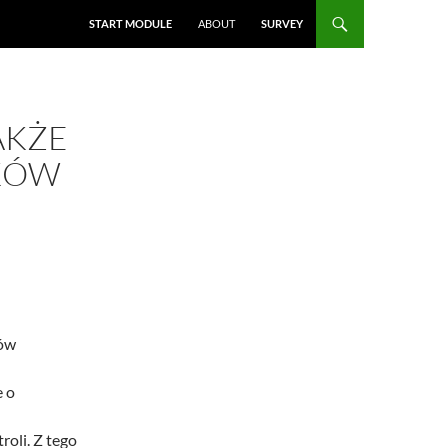
START MODULE
ABOUT
SURVEY
AKŻE
KÓW
e o
roli. Z tego