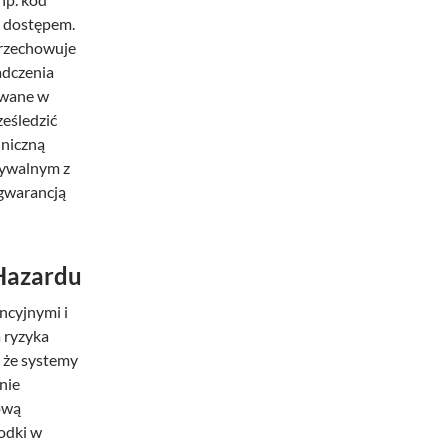
m dostępem.
Przechowuje
adczenia
owane w
ześledzić
hniczną
nywalnym z
 gwarancją
Hazardu
ncyjnymi i
 ryzyka
 że systemy
nie
ową
odki w