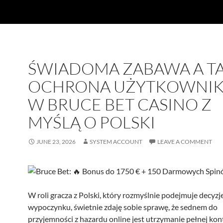
ŚWIADOMA ZABAWA A T
OCHRONA UŻYTKOWNI
W BRUCE BET CASINO Z
MYŚLĄ O POLSKI
JUNE 23, 2026
SYSTEM ACCOUNT
LEAVE A COMMENT
W roli gracza z Polski, który rozmyślnie podejmuje decyzj
wypoczynku, świetnie zdaję sobie sprawę, że sednem do
przyjemności z hazardu online jest utrzymanie pełnej kont