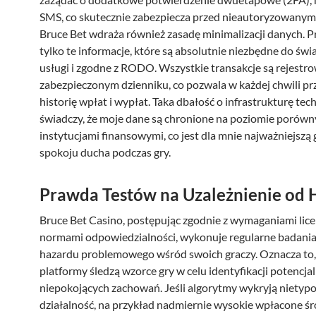
SMS, co skutecznie zabezpiecza przed nieautoryzowany
Bruce Bet wdraża również zasadę minimalizacji danych. 
tylko te informacje, które są absolutnie niezbędne do świ
usługi i zgodne z RODO. Wszystkie transakcje są rejestr
zabezpieczonym dzienniku, co pozwala w każdej chwili pr
historię wpłat i wypłat. Taka dbałość o infrastrukturę tec
świadczy, że moje dane są chronione na poziomie porów
instytucjami finansowymi, co jest dla mnie najważniejszą
spokoju ducha podczas gry.
Prawda Testów na Uzależnienie od 
Bruce Bet Casino, postępując zgodnie z wymaganiami lice
normami odpowiedzialności, wykonuje regularne badania
hazardu problemowego wśród swoich graczy. Oznacza to,
platformy śledzą wzorce gry w celu identyfikacji potencjal
niepokojących zachowań. Jeśli algorytmy wykryją nietyp
działalność, na przykład nadmiernie wysokie wpłacone śr