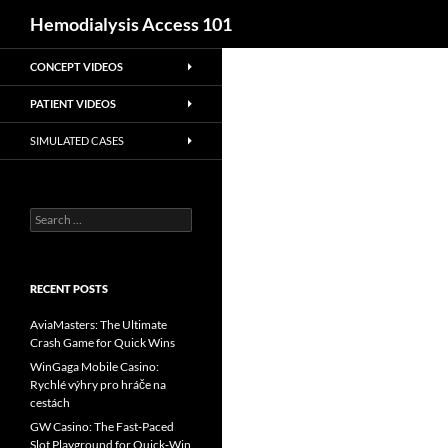
Search
Hemodialysis Access 101
Skip
CONCEPT VIDEOS
to
content
PATIENT VIDEOS
SIMULATED CASES
Search
for:
RECENT POSTS
AviaMasters: The Ultimate
Crash Game for Quick Wins
WinGaga Mobile Casino:
Rychlé výhry pro hráče na
cestách
GW Casino: The Fast‑Paced
Slot Playground for Quick‑Win