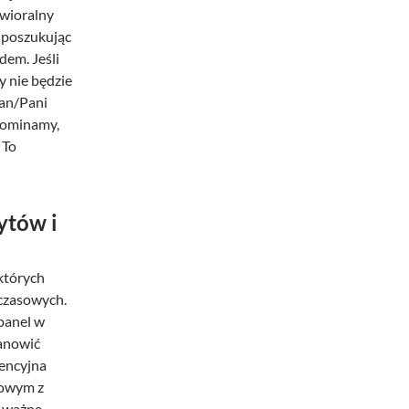
awioralny
 poszukując
em. Jeśli
y nie będzie
Pan/Pani
ypominamy,
 To
tów i
których
 czasowych.
panel w
anowić
wencyjna
kowym z
 ważne,