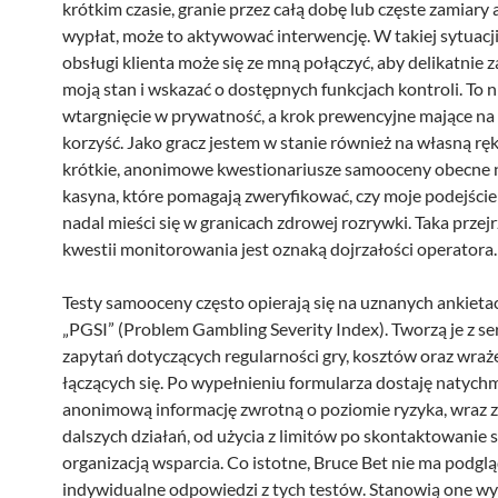
krótkim czasie, granie przez całą dobę lub częste zamiary
wypłat, może to aktywować interwencję. W takiej sytuacji
obsługi klienta może się ze mną połączyć, aby delikatnie 
moją stan i wskazać o dostępnych funkcjach kontroli. To ni
wtargnięcie w prywatność, a krok prewencyjne mające na
korzyść. Jako gracz jestem w stanie również na własną ręk
krótkie, anonimowe kwestionariusze samooceny obecne n
kasyna, które pomagają zweryfikować, czy moje podejście
nadal mieści się w granicach zdrowej rozrywki. Taka przej
kwestii monitorowania jest oznaką dojrzałości operatora.
Testy samooceny często opierają się na uznanych ankietac
„PGSI” (Problem Gambling Severity Index). Tworzą je z ser
zapytań dotyczących regularności gry, kosztów oraz wraże
łączących się. Po wypełnieniu formularza dostaję natych
anonimową informację zwrotną o poziomie ryzyka, wraz z
dalszych działań, od użycia z limitów po skontaktowanie s
organizacją wsparcia. Co istotne, Bruce Bet nie ma podgl
indywidualne odpowiedzi z tych testów. Stanowią one wy