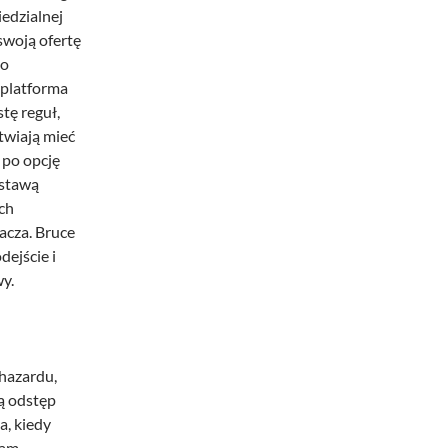
edzialnej
swoją ofertę
ło
 platforma
tę reguł,
atwiają mieć
 po opcję
dstawą
ch
acza. Bruce
ejście i
wy.
hazardu,
ą odstęp
a, kiedy
Mam