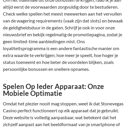
altijd eerst de voorwaarden zorgvuldig door te bestuderen.
Check welke spellen het meest meewerken aan het vervullen
van de wagering requirements (vaak zijn dat slots) en bewaak
de geldigheidsduur in de gaten. Schrijf je ook in voor onze
nieuwsbrief en bekijk regelmatig de promotiepagina, zodat je
geen limited-time aanbiedingen mist. Ons
loyaliteitsprogramma is een andere fantastische manier om
extra waarde te verkrijgen; hoe meer je speelt, hoe hoger je
status toeneemt en hoe beter de voordelen blijken, zoals
persoonlijke bonussen en snellere opnames.
Spelen Op Ieder Apparaat: Onze
Mobiele Optimatie
Omdat het plezier nooit mag stoppen, weet ik dat Stonevegas
Casino perfect functioneert op elk apparaat dat je gebruikt.
Deze website is volledig aanpasbaar, wat betekent dat het
zichzelf aanpast aan het beeldformaat van je smartphone of