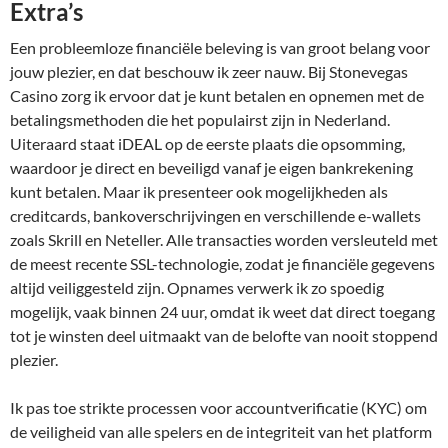
Extra’s
Een probleemloze financiële beleving is van groot belang voor
jouw plezier, en dat beschouw ik zeer nauw. Bij Stonevegas
Casino zorg ik ervoor dat je kunt betalen en opnemen met de
betalingsmethoden die het populairst zijn in Nederland.
Uiteraard staat iDEAL op de eerste plaats die opsomming,
waardoor je direct en beveiligd vanaf je eigen bankrekening
kunt betalen. Maar ik presenteer ook mogelijkheden als
creditcards, bankoverschrijvingen en verschillende e-wallets
zoals Skrill en Neteller. Alle transacties worden versleuteld met
de meest recente SSL-technologie, zodat je financiële gegevens
altijd veiliggesteld zijn. Opnames verwerk ik zo spoedig
mogelijk, vaak binnen 24 uur, omdat ik weet dat direct toegang
tot je winsten deel uitmaakt van de belofte van nooit stoppend
plezier.
Ik pas toe strikte processen voor accountverificatie (KYC) om
de veiligheid van alle spelers en de integriteit van het platform