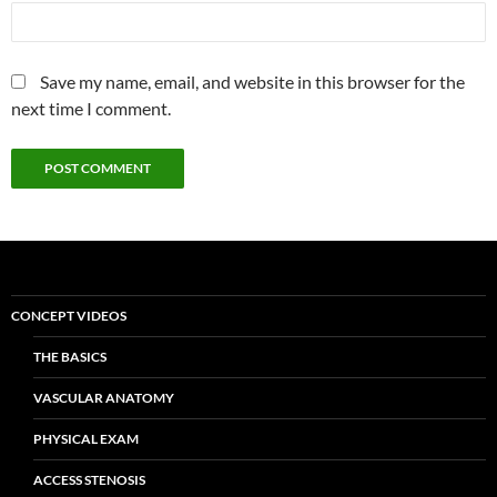
Save my name, email, and website in this browser for the
next time I comment.
CONCEPT VIDEOS
THE BASICS
VASCULAR ANATOMY
PHYSICAL EXAM
ACCESS STENOSIS