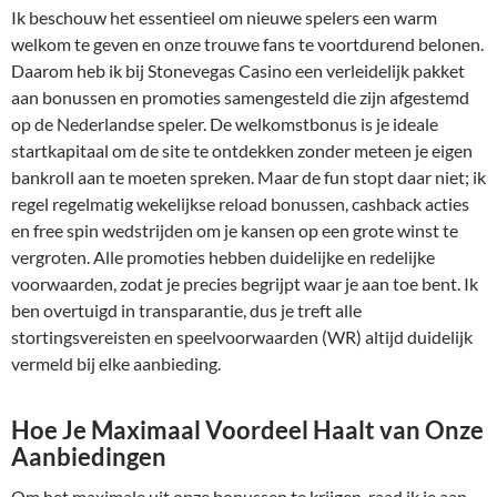
Ik beschouw het essentieel om nieuwe spelers een warm
welkom te geven en onze trouwe fans te voortdurend belonen.
Daarom heb ik bij Stonevegas Casino een verleidelijk pakket
aan bonussen en promoties samengesteld die zijn afgestemd
op de Nederlandse speler. De welkomstbonus is je ideale
startkapitaal om de site te ontdekken zonder meteen je eigen
bankroll aan te moeten spreken. Maar de fun stopt daar niet; ik
regel regelmatig wekelijkse reload bonussen, cashback acties
en free spin wedstrijden om je kansen op een grote winst te
vergroten. Alle promoties hebben duidelijke en redelijke
voorwaarden, zodat je precies begrijpt waar je aan toe bent. Ik
ben overtuigd in transparantie, dus je treft alle
stortingsvereisten en speelvoorwaarden (WR) altijd duidelijk
vermeld bij elke aanbieding.
Hoe Je Maximaal Voordeel Haalt van Onze
Aanbiedingen
Om het maximale uit onze bonussen te krijgen, raad ik je aan