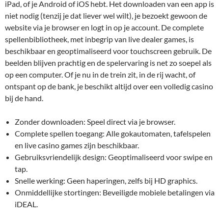
iPad, of je Android of iOS hebt. Het downloaden van een app is
niet nodig (tenzij je dat liever wel wilt), je bezoekt gewoon de
website via je browser en logt in op je account. De complete
spellenbibliotheek, met inbegrip van live dealer games, is
beschikbaar en geoptimaliseerd voor touchscreen gebruik. De
beelden blijven prachtig en de spelervaring is net zo soepel als
op een computer. Of je nu in de trein zit, in de rij wacht, of
ontspant op de bank, je beschikt altijd over een volledig casino
bij de hand.
Zonder downloaden: Speel direct via je browser.
Complete spellen toegang: Alle gokautomaten, tafelspelen
en live casino games zijn beschikbaar.
Gebruiksvriendelijk design: Geoptimaliseerd voor swipe en
tap.
Snelle werking: Geen haperingen, zelfs bij HD graphics.
Onmiddellijke stortingen: Beveiligde mobiele betalingen via
iDEAL.