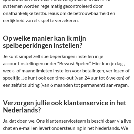
systemen worden regelmatig gecontroleerd door
onafhankelijke testbureaus om de betrouwbaarheid en
eerlijkheid van elk spel te verzekeren.
Op welke manier kan ik mijn
spelbeperkingen instellen?
Je kunt simpel zelf spelbeperkingen instellen in je
accountinstellingen onder “Bewust Spelen”. Hier kun je dag-,
week- of maandlimieten instellen voor betalingen, verliezen of
speeltijd. Je kunt ook een time-out (van 24 uur tot 6 weken) of
een zelfuitsluiting (van 6 maanden tot permanent) aanvragen.
Verzorgen jullie ook klantenservice in het
Nederlands?
Ja, dat doen we. Ons klantenserviceteam is beschikbaar via live
chat en e-mail en levert ondersteuning in het Nederlands. We