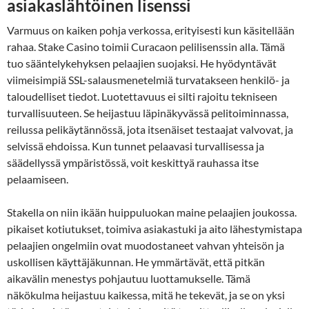
asiakaslähtöinen lisenssi
Varmuus on kaiken pohja verkossa, erityisesti kun käsitellään
rahaa. Stake Casino toimii Curacaon pelilisenssin alla. Tämä
tuo sääntelykehyksen pelaajien suojaksi. He hyödyntävät
viimeisimpiä SSL-salausmenetelmiä turvatakseen henkilö- ja
taloudelliset tiedot. Luotettavuus ei silti rajoitu tekniseen
turvallisuuteen. Se heijastuu läpinäkyvässä pelitoiminnassa,
reilussa pelikäytännössä, jota itsenäiset testaajat valvovat, ja
selvissä ehdoissa. Kun tunnet pelaavasi turvallisessa ja
säädellyssä ympäristössä, voit keskittyä rauhassa itse
pelaamiseen.
Stakella on niin ikään huippuluokan maine pelaajien joukossa.
pikaiset kotiutukset, toimiva asiakastuki ja aito lähestymistapa
pelaajien ongelmiin ovat muodostaneet vahvan yhteisön ja
uskollisen käyttäjäkunnan. He ymmärtävät, että pitkän
aikavälin menestys pohjautuu luottamukselle. Tämä
näkökulma heijastuu kaikessa, mitä he tekevät, ja se on yksi