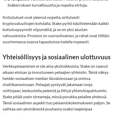
lisäkerroksen turvallisuutta ja nopeita siirtoja.
Kotiutukset ovat yleensä nopeita, erityisesti
kryptovaluuttojen kohdalla. Stake pyrkii käsittelemään kaikki
kotiutuspyynnöt viipymättä, ja se on yksi alustan
vahvuuksista. Prosessi on suoraviivainen, ja rahat ovat tililläsi
suurimmassa osassa tapauksissa todella nopeasti.
Yhteisöllisyys ja sosiaalinen ulottuvuus
Verkkopelaaminen ei ole aina yksitoikkoista. Stake on saanut
aikaan eloisan ja innostuneen pelaajien yhteisön. Tämä näkyy
heidän sosiaalisen median läsnäolossaan ja omissa
chattikanavissaan. Pelaajat pystyvät jakamaan isoja
voittojaan, keskustella peleistä ja liittyä yhteisötapahtumiin.
Stake pitää usein streameja, missä porukka pelailee yhdessä.
Tämä sosiaalinen aspekti tuo pelaamiskokemukseen paljon. Se
vaihtaa sen yksinäisestä puuhasta osaksi laajempaa