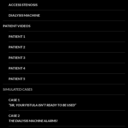
ACCESS STENOSIS
DIALYSIS MACHINE
PATIENT VIDEOS
PATIENT 1
PATIENT 2
PATIENT 3
PATIENT 4
PATIENT 5
SIMULATED CASES
CASE 1
“SIR, YOUR FISTULA ISN’T READY TO BE USED”
CASE 2
THE DIALYSIS MACHINE ALARMS!