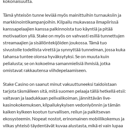
kokonaisuutta.
Tämä yhteisön tunne leviää myös mainittuihin turnauksiin ja
markkinointikampanjoihin. Kilpailu mukavassa ilmapiirissä
kanssapelaajien kanssa palkinnoista tuo käyntiä ja pitää
motivaation yllä. Stake on myös on vahvasti esillä tunnettujen
streamaajien ja sisällöntekijöiden joukossa. Tämä tuo
sivustolle todellista virettä ja synnyttää tunnelman, jossa kuka
tahansa tuntee olonsa hyväksytyksi. Se on muuta kuin
pelialusta; se on kokoelma samanmielisiä ihmisiä, jotka
omistavat rakkautensa viihdepelaamiseen.
Stake Casino on saanut minut vakuuttuneeksi taidoistaan
tarjota täsmälleen sitä, mitä suomen pelaaja tällä hetkellä etsii:
valtavan ja laadukkaan pelivalikoiman, jännittävän live-
kasinokokemuksen, kilpailukykyisen vedonlyönnin ja tämän
kaiken kylkeen kootun turvallisen, reilun ja palkitsevan
ekosysteemin. Nopeat nostot, erinomainen mobiilikokemus ja
vilkas yhteisö täydentävät kuvaa alustasta, mikä ei vain lupaa