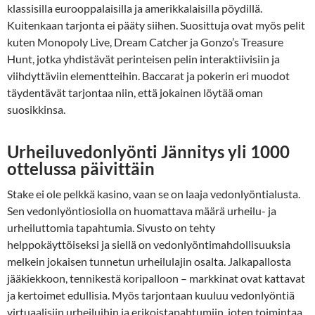
klassisilla eurooppalaisilla ja amerikkalaisilla pöydillä.
Kuitenkaan tarjonta ei pääty siihen. Suosittuja ovat myös pelit
kuten Monopoly Live, Dream Catcher ja Gonzo’s Treasure
Hunt, jotka yhdistävät perinteisen pelin interaktiivisiin ja
viihdyttäviin elementteihin. Baccarat ja pokerin eri muodot
täydentävät tarjontaa niin, että jokainen löytää oman
suosikkinsa.
Urheiluvedonlyönti Jännitys yli 1000
ottelussa päivittäin
Stake ei ole pelkkä kasino, vaan se on laaja vedonlyöntialusta.
Sen vedonlyöntiosiolla on huomattava määrä urheilu- ja
urheiluttomia tapahtumia. Sivusto on tehty
helppokäyttöiseksi ja siellä on vedonlyöntimahdollisuuksia
melkein jokaisen tunnetun urheilulajin osalta. Jalkapallosta
jääkiekkoon, tennikestä koripalloon – markkinat ovat kattavat
ja kertoimet edullisia. Myös tarjontaan kuuluu vedonlyöntiä
virtuaalisiin urheiluihin ja erikoistapahtumiin, joten toimintaa