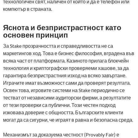
технологичен свят, наличен от който и да е телефон или
компютър в страната.
Яснота и безпристрастност като
основен принцип
За Stake прозрачността и справедливостта не са
маркетингов ход. Това е бизнес философия, вградена във
всяка част от платформата. Казиното прилага блокчейн
технология и криптографски проверяеми хашове, за да
гарантира безпристрастния изход на всяко завъртане.
Играчите имат възможност сами да проверят резултата.
Освен това, игровите системи на Stake периодично се
тестват от независими аудиторски фирми, а резултатите
от тези проверки са публични. Този честен подход
изковава доверие с общността. Българските клиенти
могат да са сигурни, че играят в равна и безопасна среда.
Механизмът за доказуема честност (Provably Fair) е