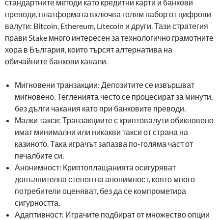
стандартните методи като кредитни карти и банкови
преводи, платформата включва голям набор от цифрови
валути: Bitcoin, Ethereum, Litecoin и други. Тази стратегия
прави Stake много интересен за технологично грамотните
хора в България, които търсят алтернатива на
обичайните банкови канали.
Мигновени транзакции: Депозитите се извършват
мигновено. Тегленията често се процесират за минути,
без дълги чакания като при банковите преводи.
Малки такси: Транзакциите с криптовалути обикновено
имат минимални или никакви такси от страна на
казиното. Така играчът запазва по-голяма част от
печалбите си.
Анонимност: Криптоплащанията осигуряват
допълнителна степен на анонимност, която много
потребители оценяват, без да се компрометира
сигурността.
Адаптивност: Играчите подбират от множество опции