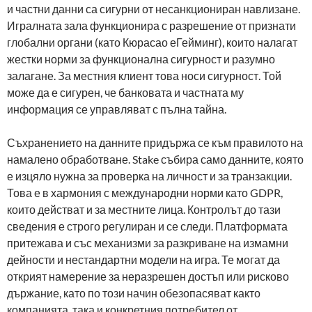
и частни данни са сигурни от несанкциониран навлизане.
Игралната зала функционира с разрешение от признати
глобални органи (като Кюрасао еГейминг), които налагат
жестки норми за функционална сигурност и разумно
залагане. За местния клиент това носи сигурност. Той
може да е сигурен, че банковата и частната му
информация се управляват с пълна тайна.
Съхранението на данните придържа се към правилото на
намалено обработване. Stake събира само данните, която
е изцяло нужна за проверка на личност и за транзакции.
Това е в хармония с международни норми като GDPR,
които действат и за местните лица. Контролът до тази
сведения е строго регулиран и се следи. Платформата
притежава и със механизми за разкриване на измамни
дейности и нестандартни модели на игра. Те могат да
открият намерение за неразрешен достъп или рисково
държание, като по този начин обезопасяват както
компанията, така и конкретния потребител от