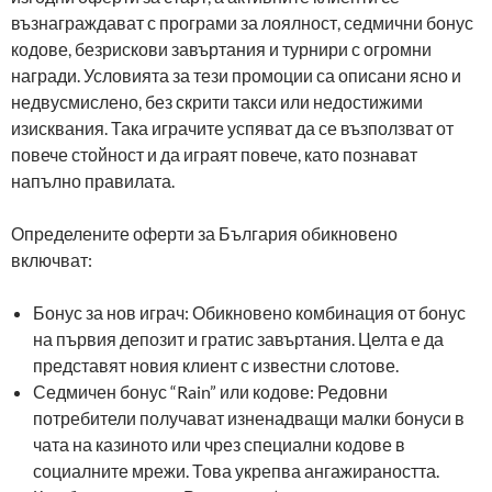
възнаграждават с програми за лоялност, седмични бонус
кодове, безрискови завъртания и турнири с огромни
награди. Условията за тези промоции са описани ясно и
недвусмислено, без скрити такси или недостижими
изисквания. Така играчите успяват да се възползват от
повече стойност и да играят повече, като познават
напълно правилата.
Определените оферти за България обикновено
включват:
Бонус за нов играч: Обикновено комбинация от бонус
на първия депозит и гратис завъртания. Целта е да
представят новия клиент с известни слотове.
Седмичен бонус “Rain” или кодове: Редовни
потребители получават изненадващи малки бонуси в
чата на казиното или чрез специални кодове в
социалните мрежи. Това укрепва ангажираността.