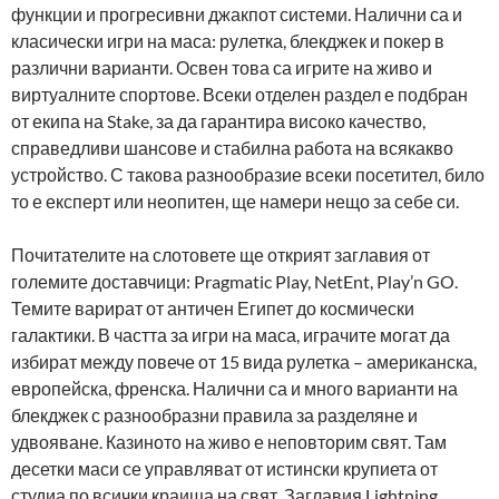
функции и прогресивни джакпот системи. Налични са и
класически игри на маса: рулетка, блекджек и покер в
различни варианти. Освен това са игрите на живо и
виртуалните спортове. Всеки отделен раздел е подбран
от екипа на Stake, за да гарантира високо качество,
справедливи шансове и стабилна работа на всякакво
устройство. С такова разнообразие всеки посетител, било
то е експерт или неопитен, ще намери нещо за себе си.
Почитателите на слотовете ще открият заглавия от
големите доставчици: Pragmatic Play, NetEnt, Play’n GO.
Темите варират от античен Египет до космически
галактики. В частта за игри на маса, играчите могат да
избират между повече от 15 вида рулетка – американска,
европейска, френска. Налични са и много варианти на
блекджек с разнообразни правила за разделяне и
удвояване. Казиното на живо е неповторим свят. Там
десетки маси се управляват от истински крупиета от
студиа по всички краища на свят. Заглавия Lightning