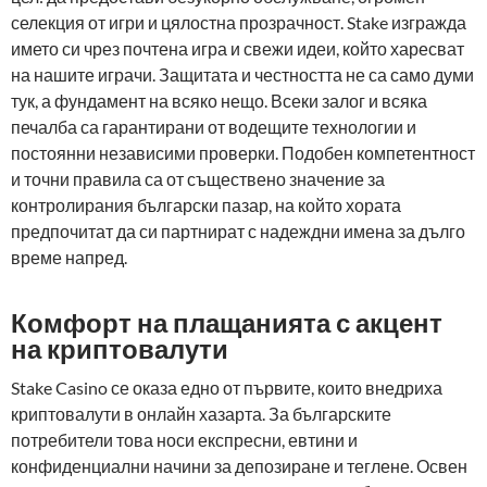
селекция от игри и цялостна прозрачност. Stake изгражда
името си чрез почтена игра и свежи идеи, който харесват
на нашите играчи. Защитата и честността не са само думи
тук, а фундамент на всяко нещо. Всеки залог и всяка
печалба са гарантирани от водещите технологии и
постоянни независими проверки. Подобен компетентност
и точни правила са от съществено значение за
контролирания български пазар, на който хората
предпочитат да си партнират с надеждни имена за дълго
време напред.
Комфорт на плащанията с акцент
на криптовалути
Stake Casino се оказа едно от първите, които внедриха
криптовалути в онлайн хазарта. За българските
потребители това носи експресни, евтини и
конфиденциални начини за депозиране и теглене. Освен