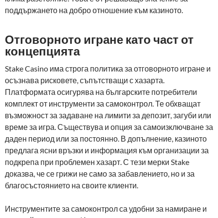
поддържането на добро отношение към казиното.
Отговорното игране като част от
концепцията
Stake Casino има строга политика за отговорното игране и
осъзнава рисковете, съпътстващи с хазарта.
Платформата осигурява на българските потребители
комплект от инструменти за самоконтрол. Те обхващат
възможност за задаване на лимити за депозит, загуби или
време за игра. Съществува и опция за самоизключване за
даден период или за постоянно. В допълнение, казиното
предлага ясни връзки и информация към организации за
подкрепа при проблемен хазарт. С тези мерки Stake
доказва, че се грижи не само за забавлението, но и за
благосъстоянието на своите клиенти.
Инструментите за самоконтрол са удобни за намиране и