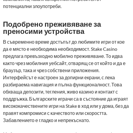
потенциални злоупотреби.
Подобрено преживяване за
преносими устройства
В съвременно време достъпът до любимите игри от кое
да е място е необходима необходимост. Stake Casino
предлага превъзходно мобилно преживяване. То идва
както чрез мобилния уебсайт, отварящ се от който и да е
браузър, така и чрез собствени приложения.
Интерфейсът е настроен за допирни екрани, с лека
разбираема навигация и пълна функционалност. Това
обхваща депозити, тегления, живо казино и контакт с
поддръжка. Българските играчи са в състояние да играят
висококачествените игри на Stake в ход или у дома, без да
правят компромиси с качеството или скоростта.
Забавлението е гладко и непрекъснато.