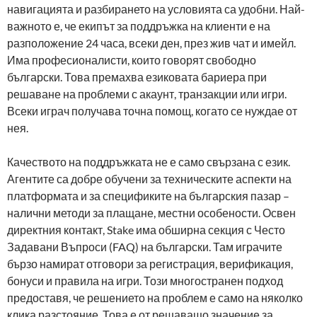
навигацията и разбирането на условията са удобни. Най-
важното е, че екипът за поддръжка на клиенти е на
разположение 24 часа, всеки ден, през жив чат и имейл.
Има професионалисти, които говорят свободно
български. Това премахва езиковата бариера при
решаване на проблеми с акаунт, транзакции или игри.
Всеки играч получава точна помощ, когато се нуждае от
нея.
Качеството на поддръжката не е само свързана с език.
Агентите са добре обучени за техническите аспекти на
платформата и за спецификите на българския пазар –
налични методи за плащане, местни особености. Освен
директния контакт, Stake има обширна секция с Често
Задавани Въпроси (FAQ) на български. Там играчите
бързо намират отговори за регистрация, верификация,
бонуси и правила на игри. Този многостранен подход
предоставя, че решението на проблем е само на няколко
клика разстояние. Това е от решаващо значение за