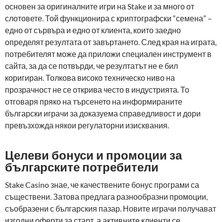
основен за оригиналните игри на Stake и за много от
слотовете. Той функционира с криптографски “семена” –
едно от сървъра и едно от клиента, които заедно
определят резултата от завъртането. След края на играта,
потребителят може да приложи специален инструмент в
сайта, за да се потвърди, че резултатът не е бил
коригиран. Толкова високо техническо ниво на
прозрачност не се открива често в индустрията. То
отговаря пряко на търсенето на информираните
български играчи за доказуема справедливост и дори
превъзхожда някои регулаторни изисквания.
Целеви бонуси и промоции за
българските потребители
Stake Casino знае, че качествените бонус програми са
съществени. Затова предлага разнообразни промоции,
съобразени с българския пазар. Новите играчи получават
изгодни оферти за старт, а активните клиенти се