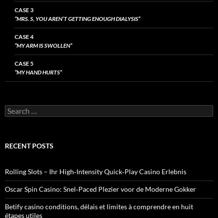
CASE 3
“MRS. S, YOU AREN’T GETTING ENOUGH DIALYSIS”
CASE 4
“MY ARM IS SWOLLEN”
CASE 5
“MY HAND HURTS”
Search
for:
RECENT POSTS
Rolling Slots – Ihr High‑Intensity Quick‑Play Casino Erlebnis
Oscar Spin Casino: Snel‑Paced Plezier voor de Moderne Gokker
Betify casino conditions, délais et limites à comprendre en huit
étapes utiles