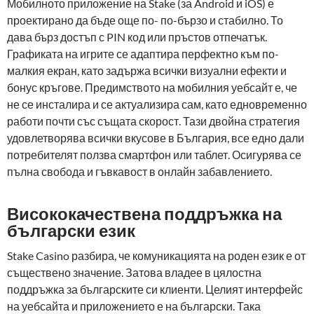
Мобилното приложение на Stake (за Android и iOS) е
проектирано да бъде още по- по-бързо и стабилно. То
дава бърз достъп с PIN код или пръстов отпечатък.
Графиката на игрите се адаптира перфектно към по-
малкия екран, като задържа всички визуални ефекти и
бонус кръгове. Предимството на мобилния уебсайт е, че
не се инсталира и се актуализира сам, като едновременно
работи почти със същата скорост. Тази двойна стратегия
удовлетворява всички вкусове в България, все едно дали
потребителят ползва смартфон или таблет. Осигурява се
пълна свобода и гъвкавост в онлайн забавлението.
Висококачествена поддръжка на
български език
Stake Casino разбира, че комуникацията на роден език е от
съществено значение. Затова владее в цялостна
поддръжка за българските си клиенти. Целият интерфейс
на уебсайта и приложението е на български. Така