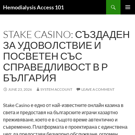
Skip
Search
Hemodialysis Access 101
to
PRIMAR
content
MENU
STAKE CASINO: СЪЗДАДЕН
ЗА УДОВОЛСТВИЕ И
ПОСВЕТЕН СЪС
СПРАВЕДЛИВОСТ В Р
БЪЛГАРИЯ
JUNE 23, 2026
SYSTEM ACCOUNT
LEAVE A COMMENT
Stake Casino е едно от най-известните онлайн казина в
света и предоставя на българските играчи хазартно
преживяване, което е в същото време автентично и
съвременно. Платформата е проектирана с единствена
цел: да предостави безукорно обслужване, огромен