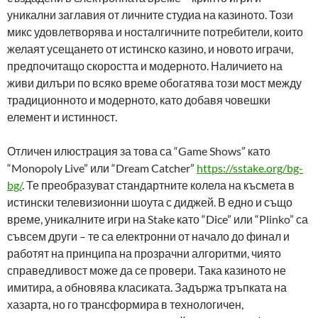
уникални заглавия от личните студиа на казиното. Този
микс удовлетворява и носталгичните потребители, които
желаят усещането от истинско казино, и новото играчи,
предпочитащо скоростта и модерното. Наличието на
живи дилъри по всяко време обогатява този мост между
традиционното и модерното, като добавя човешки
елемент и истинност.
Отличен илюстрация за това са “Game Shows” като
“Monopoly Live” или “Dream Catcher”
https://sstake.org/bg-
bg/
. Те преобразуват стандартните колела на късмета в
истински телевизионни шоута с диджей. В едно и също
време, уникалните игри на Stake като “Dice” или “Plinko” са
съвсем други – те са електронни от начало до финал и
работят на принципа на прозрачни алгоритми, чиято
справедливост може да се провери. Така казиното не
имитира, а обновява класиката. Задържа тръпката на
хазарта, но го трансформира в технологичен,