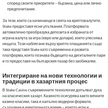
според своите приоритети – бързина, цена или лично
предпочитание.
За тези, които са начинаещи в света на криптовалутите,
Stake предоставя ясни упътвания. Платформата
автоматично преобразува депозита в избраната от
играча валута за игра (евро или долари), което улеснява
нещата. Този наблягане върху крипто плащанията също
така представя Stake като съвременна и развита
платформа, която познава бъдещето на дигиталните пари
и го предоставя на българския пазар без заобикалки.
Интегриране на нови технологии и
традиции в хазартния процес
В Stake Casino съвременните технологии допълват духа
на класическия хазарт. Казиното осигурява както вечните
казино класики, така и напълно модерни формати,
създадени в електронната време – крипто игри и