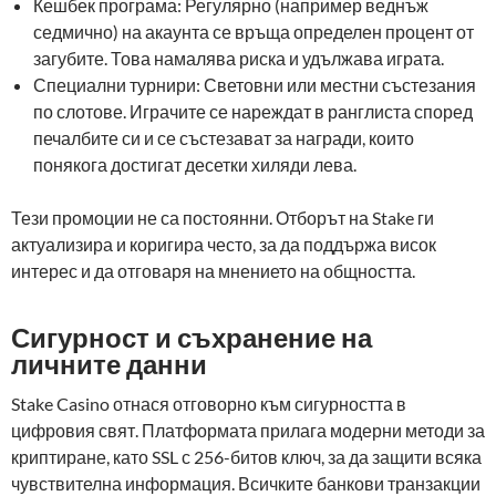
Кешбек програма: Регулярно (например веднъж
седмично) на акаунта се връща определен процент от
загубите. Това намалява риска и удължава играта.
Специални турнири: Световни или местни състезания
по слотове. Играчите се нареждат в ранглиста според
печалбите си и се състезават за награди, които
понякога достигат десетки хиляди лева.
Тези промоции не са постоянни. Отборът на Stake ги
актуализира и коригира често, за да поддържа висок
интерес и да отговаря на мнението на общността.
Сигурност и съхранение на
личните данни
Stake Casino отнася отговорно към сигурността в
цифровия свят. Платформата прилага модерни методи за
криптиране, като SSL с 256-битов ключ, за да защити всяка
чувствителна информация. Всичките банкови транзакции