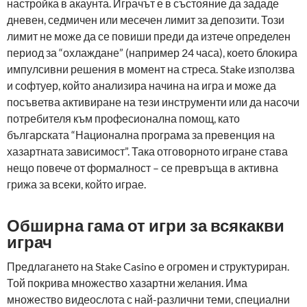
настройка в акаунта. Играчът е в състояние да зададе
дневен, седмичен или месечен лимит за депозити. Този
лимит не може да се повиши преди да изтече определен
период за “охлаждане” (например 24 часа), което блокира
импулсивни решения в момент на стреса. Stake използва
и софтуер, който анализира начина на игра и може да
посъветва активиране на тези инструменти или да насочи
потребителя към професионална помощ, като
българската “Национална програма за превенция на
хазартната зависимост”. Така отговорното игране става
нещо повече от формалност – се превръща в активна
грижа за всеки, който играе.
Обширна гама от игри за всякакви
играч
Предлагането на Stake Casino е огромен и структуриран.
Той покрива множество хазартни желания. Има
множество видеослота с най-различни теми, специални