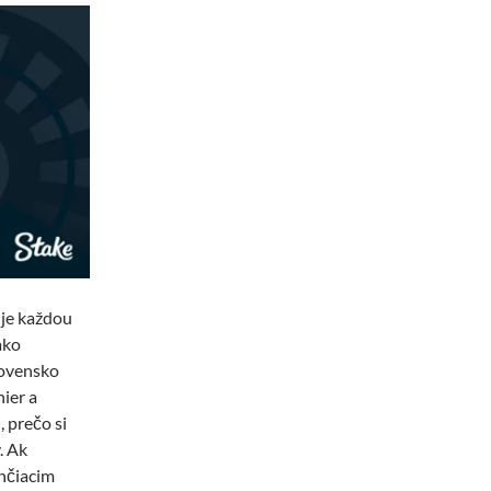
uje každou
ako
lovensko
ier a
 prečo si
. Ak
ončiacim