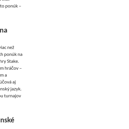
hto ponúk –
 na
iac než
ých ponúk na
hry Stake.
ám hráčov –
om a
účová aj
nský jazyk.
ou turnajov
enské