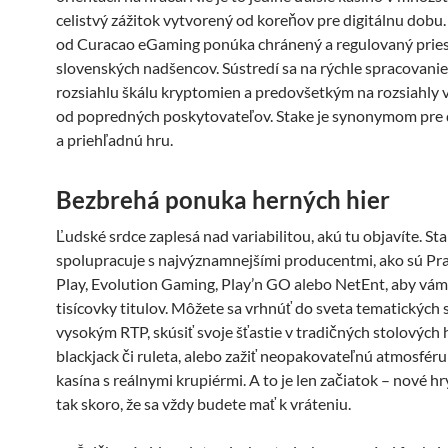
celistvý zážitok vytvorený od koreňov pre digitálnu dobu. 
od Curacao eGaming ponúka chránený a regulovaný pries
slovenských nadšencov. Sústredí sa na rýchle spracovanie
rozsiahlu škálu kryptomien a predovšetkým na rozsiahly v
od popredných poskytovateľov. Stake je synonymom pre
a priehľadnú hru.
Bezbrehá ponuka herných hier
Ľudské srdce zaplesá nad variabilitou, akú tu objavíte. St
spolupracuje s najvýznamnejšími producentmi, ako sú Pr
Play, Evolution Gaming, Play’n GO alebo NetEnt, aby vám
tisícovky titulov. Môžete sa vrhnúť do sveta tematických 
vysokým RTP, skúsiť svoje šťastie v tradičných stolových
blackjack či ruleta, alebo zažiť neopakovateľnú atmosféru
kasína s reálnymi krupiérmi. A to je len začiatok – nové h
tak skoro, že sa vždy budete mať k vráteniu.