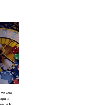
 získala
tupu a
ve; je to