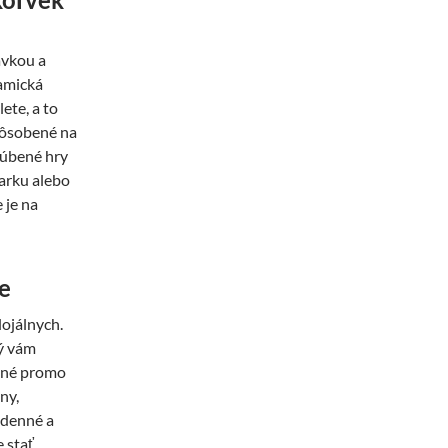
avkou a
namická
ete, a to
spôsobené na
ľúbené hry
parku alebo
 je na
e
lojálnych.
rý vám
elné promo
ny,
ždenné a
 stať