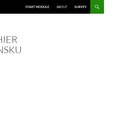
START MODULE
ABOUT
SURVEY
HIER
ENSKU