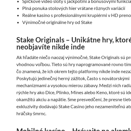
Špičkové video sloty s jackpotmi a bonusovými funkci
Plná ponuka stolových hier vrátane rôznych variácií
Reálne kasíno s profesionálnymi krupiérmi v HD pren
Výnimočné originálne hry od Stake
Stake Originals – Unikátne hry, ktor
neobjavíte nikde inde
Ak hľadáte niečo naozaj výnimočné, Stake Originals sú pr
vhodnou voľbou. Tieto sú hry naprogramované rovno tím
čo znamená, že ich okrem tejto platformy nikde inde nezaž
Poskytujú jedinečný herný zážitok, často s novátorskými
mechanizmami a vysokou mierou zábavy. Medzi nich radia
rýchle hry ako Dice, Plinko, Mines alebo Keno, ktoré sú id
okamžitú akciu a napätie. Sme presvedčení, že presne tiet
exkluzivity dodávajú Stake Casino jeho nezameniteľnú a
hráčsky šmrnc.
Mobilné kasíno – Hrávajte na akom