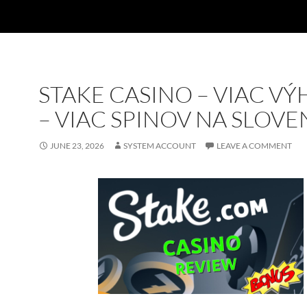
STAKE CASINO – VIAC VÝ
– VIAC SPINOV NA SLOV
JUNE 23, 2026
SYSTEM ACCOUNT
LEAVE A COMMENT