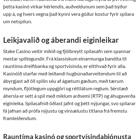
þetta kasinó virkar hérlendis, auðveldunum sem það býður
upp á, og hvers vegna það kynni vera góður kostur fyrir spilara
um netspilun.
Leikjavalið og áberandi eiginleikar
Stake Casino veitir mikið og fjölbreytt spilasafn sem spannar
mestar spiltegundir. Frá klassískum einarmunga bandíta til
rauntíma dreifibanka og sportvísinda, er eitthvað fyrir alla.
Kasinóið starfar með leiðandi hugbúnaðarveitendum til að
ábyrgjast að öll spilin séu af ágætum gæðum, með tærum
myndum, fljótlegum uppgjöri og réttlátum reglum. Sérstæð
áhersla er sett á spil með miklum arðsemi (RTP) og áhugaverða
eiginleika. Spilasafnið öðlast jafnt og þétt nýjungar, svo spilarar
fá jafnan að prófa nýjustu og vinsælustu titlana frá fremstu
framleiðendum.
Rauntíma kasinó og sportvísindaþjónusta