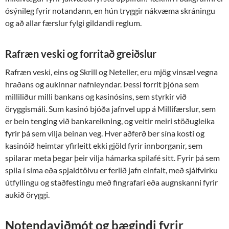
ósýnileg fyrir notandann, en hún tryggir nákvæma skráningu
og að allar færslur fylgi gildandi reglum.
Rafræn veski og forritað greiðslur
Rafræn veski, eins og Skrill og Neteller, eru mjög vinsæl vegna
hraðans og aukinnar nafnleyndar. Þessi forrit þjóna sem
milliliður milli bankans og kasinósins, sem styrkir við
öryggismáli. Sum kasinó bjóða jafnvel upp á Millifærslur, sem
er bein tenging við bankareikning, og veitir meiri stöðugleika
fyrir þá sem vilja beinan veg. Hver aðferð ber sína kosti og
kasinóið heimtar yfirleitt ekki gjöld fyrir innborganir, sem
spilarar meta þegar þeir vilja hámarka spilafé sitt. Fyrir þá sem
spila í síma eða spjaldtölvu er ferlið jafn einfalt, með sjálfvirku
útfyllingu og staðfestingu með fingrafari eða augnskanni fyrir
aukið öryggi.
Notendaviðmót og þægindi fyrir