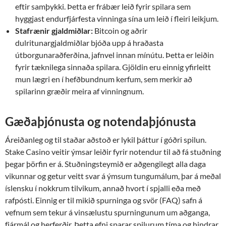
eftir samþykki. Þetta er frábær leið fyrir spilara sem
hyggjast endurfjárfesta vinninga sína um leið í fleiri leikjum.
Stafrænir gjaldmiðlar:
Bitcoin og aðrir
dulritunargjaldmiðlar bjóða upp á hraðasta
útborgunaraðferðina, jafnvel innan mínútu. Þetta er leiðin
fyrir tæknilega sinnaða spilara. Gjöldin eru einnig yfirleitt
mun lægri en í hefðbundnum kerfum, sem merkir að
spilarinn græðir meira af vinningnum.
Gæðaþjónusta og notendaþjónusta
Áreiðanleg og til staðar aðstoð er lykil þáttur í góðri spilun.
Stake Casino veitir ýmsar leiðir fyrir notendur til að fá stuðning
þegar þörfin er á. Stuðningsteymið er aðgengilegt alla daga
vikunnar og getur veitt svar á ýmsum tungumálum, þar á meðal
íslensku í nokkrum tilvikum, annað hvort í spjalli eða með
rafpósti. Einnig er til mikið spurninga og svör (FAQ) safn á
vefnum sem tekur á vinsælustu spurningunum um aðganga,
fjármál og herferðir. Þetta efni sparar spilurum tíma og hindrar