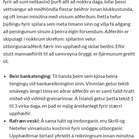
fyrir að sum netkasinó þurfi allt að nokkra daga, lofar þessi
vettvangur að meðhöndla flestar beiðnir innan klukkustunda,
og oft innan mínútna með vissum aðferðum. Þetta hefur
þýðingu fyrir spilara sem meta tímann sinn og vilja fá aðgang
að peningunum sínum á þeirra eigin forsendum. Aðferðin er
skipulagt í nokkrum skrefum: spilarinn velur
útborgunaraðferð, færir inn upphæð og skilar beiðni. Eftir
stutt mannaeftirlit til að sannreyna öryggi, er fjármunum greitt
út.
Bein bankatenging:
Til handa þeim sem kjósa beina
tengingu við bankareikninginn sinn. Vinnslan getur tekið
smávegis lengri tíma en aðrar aðferðir en er samt talið hratt
miðað við viðmið greinarinnar. Á Íslandi getur þetta tekið 1
til 3 virka daga, en það er mjög áreiðanlegt fyrir stærri
upphæðir.
Rafræn veski:
Á sama hátt og innborganir, eru Skrill og
Neteller vinsælustu kostirnir fyrir snöggar útborganir.
Upphæðirnar birtast yfirleitt á reikningnum innan mínútna