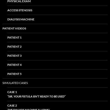
PHYSICAL EXAM
ACCESS STENOSIS
DIALYSIS MACHINE
PATIENT VIDEOS
PATIENT 1
PATIENT 2
PATIENT 3
PATIENT 4
PATIENT 5
SIMULATED CASES
CASE 1
“SIR, YOUR FISTULA ISN’T READY TO BE USED”
CASE 2
THE DIALYSIS MACHINE ALARMS!