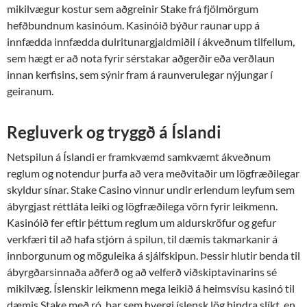
mikilvægur kostur sem aðgreinir Stake frá fjölmörgum
hefðbundnum kasinóum. Kasinóið býður raunar upp á
innfædda innfædda dulritunargjaldmiðil í ákveðnum tilfellum,
sem hægt er að nota fyrir sérstakar aðgerðir eða verðlaun
innan kerfisins, sem sýnir fram á raunverulegar nýjungar í
geiranum.
Regluverk og tryggð á Íslandi
Netspilun á Íslandi er framkvæmd samkvæmt ákveðnum
reglum og notendur þurfa að vera meðvitaðir um lögfræðilegar
skyldur sínar. Stake Casino vinnur undir erlendum leyfum sem
ábyrgjast réttláta leiki og lögfræðilega vörn fyrir leikmenn.
Kasinóið fer eftir þéttum reglum um aldurskröfur og gefur
verkfæri til að hafa stjórn á spilun, til dæmis takmarkanir á
innborgunum og möguleika á sjálfskipun. Þessir hlutir benda til
ábyrgðarsinnaða aðferð og að velferð viðskiptavinarins sé
mikilvæg. Íslenskir leikmenn mega leikið á heimsvísu kasinó til
dæmis Stake með ró, þar sem hvergi íslensk lög hindra slíkt, en