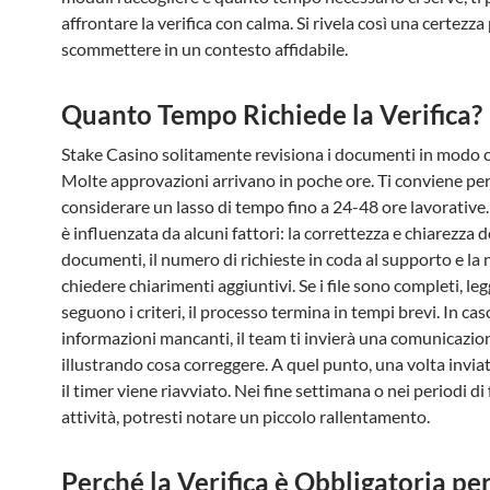
affrontare la verifica con calma. Si rivela così una certezza
scommettere in un contesto affidabile.
Quanto Tempo Richiede la Verifica?
Stake Casino solitamente revisiona i documenti in modo c
Molte approvazioni arrivano in poche ore. Ti conviene pe
considerare un lasso di tempo fino a 24-48 ore lavorative.
è influenzata da alcuni fattori: la correttezza e chiarezza d
documenti, il numero di richieste in coda al supporto e la 
chiedere chiarimenti aggiuntivi. Se i file sono completi, legg
seguono i criteri, il processo termina in tempi brevi. In caso
informazioni mancanti, il team ti invierà una comunicazio
illustrando cosa correggere. A quel punto, una volta inviati 
il timer viene riavviato. Nei fine settimana o nei periodi di
attività, potresti notare un piccolo rallentamento.
Perché la Verifica è Obbligatoria per