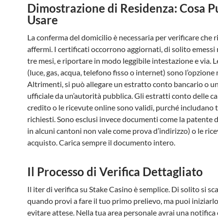
Dimostrazione di Residenza: Cosa P
Usare
La conferma del domicilio è necessaria per verificare che r
affermi. I certificati occorrono aggiornati, di solito emessi 
tre mesi, e riportare in modo leggibile intestazione e via. 
(luce, gas, acqua, telefono fisso o internet) sono l’opzione 
Altrimenti, si può allegare un estratto conto bancario o un
ufficiale da un’autorità pubblica. Gli estratti conto delle ca
credito o le ricevute online sono validi, purché includano tu
richiesti. Sono esclusi invece documenti come la patente d
in alcuni cantoni non vale come prova d’indirizzo) o le rice
acquisto. Carica sempre il documento intero.
Il Processo di Verifica Dettagliato
Il iter di verifica su Stake Casino è semplice. Di solito si s
quando provi a fare il tuo primo prelievo, ma puoi iniziarl
evitare attese. Nella tua area personale avrai una notifica 