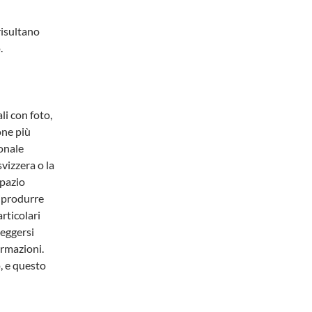
risultano
.
li con foto,
one più
onale
svizzera o la
Spazio
iprodurre
articolari
leggersi
ormazioni.
, e questo