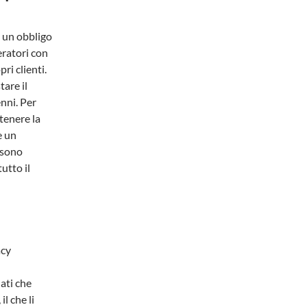
 un obbligo
peratori con
ri clienti.
tare il
nni. Per
tenere la
e un
 sono
utto il
acy
dati che
l che li