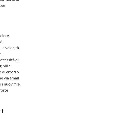
 per
elere.
rò
 La velocità
ei
necessità di
ibili e
 di errori o
ne via email
i nuovi file,
 forte
 i