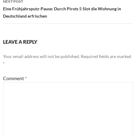
NEXT POST
Eine Frühjahrsputz-Pause: Durch Pirots 5 Slot die Wohnung in
Deutschland erfrischen
LEAVE A REPLY
Your email address will not be published.
Required fields are marked
*
Comment
*