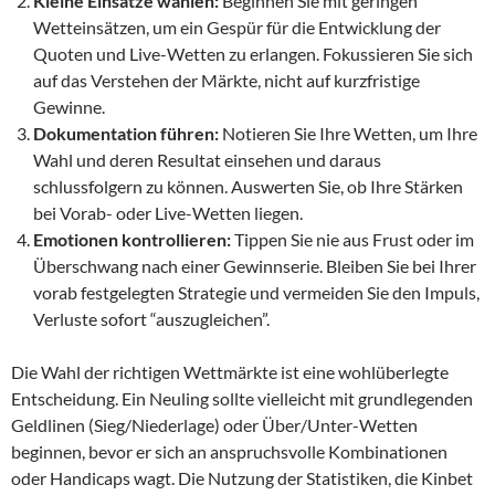
Kleine Einsätze wählen:
Beginnen Sie mit geringen
Wetteinsätzen, um ein Gespür für die Entwicklung der
Quoten und Live-Wetten zu erlangen. Fokussieren Sie sich
auf das Verstehen der Märkte, nicht auf kurzfristige
Gewinne.
Dokumentation führen:
Notieren Sie Ihre Wetten, um Ihre
Wahl und deren Resultat einsehen und daraus
schlussfolgern zu können. Auswerten Sie, ob Ihre Stärken
bei Vorab- oder Live-Wetten liegen.
Emotionen kontrollieren:
Tippen Sie nie aus Frust oder im
Überschwang nach einer Gewinnserie. Bleiben Sie bei Ihrer
vorab festgelegten Strategie und vermeiden Sie den Impuls,
Verluste sofort “auszugleichen”.
Die Wahl der richtigen Wettmärkte ist eine wohlüberlegte
Entscheidung. Ein Neuling sollte vielleicht mit grundlegenden
Geldlinen (Sieg/Niederlage) oder Über/Unter-Wetten
beginnen, bevor er sich an anspruchsvolle Kombinationen
oder Handicaps wagt. Die Nutzung der Statistiken, die Kinbet