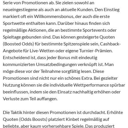
Serie von Promotionen ab. Sie zielen sowohl an
neueingestiegene als auch an aktuelle Kunden. Den Einstieg
markiert oft ein Willkommensbonus, der auch die erste
Sportwette enthalten kann. Darüber hinaus finden sich
regelmäßige Aktionen, die an bestimmte Sportevents oder
Spieltage gebunden sind. Das können gesteigerte Quoten
(Boosted Odds) für bestimmte Spitzenspiele sein, Cashback-
Angebote für Live-Wetten oder eigene Turnier-Prämien.
Entscheidend ist, dass jeder Bonus mit eindeutig
kommunizierten Umsatzbedingungen verknüpft ist. Man
möge diese vor der Teilnahme sorgfältig lesen. Diese
Promotionen sind nicht nur ein schönes Extra. Bei gezielter
Nutzung können sie die individuelle Wettperformance spürbar
beeinflussen, indem sie den Einsatz nachhaltig erhöhen oder
Verluste zum Teil auffangen.
Die Taktik hinter diesen Promotionen ist durchdacht. Erhöhte
Quoten (Odds Boosts) platziert Kinbet regelmäßig auf
beliebte, aber kaum vorhersehbare Spiele. Das produziert