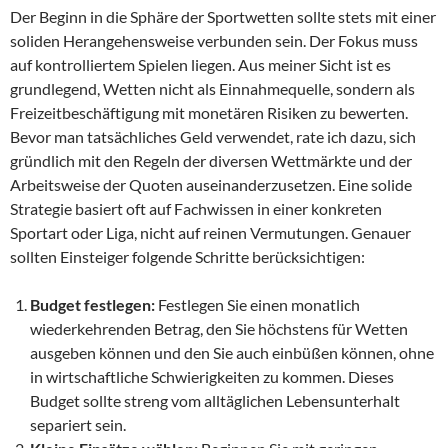
Der Beginn in die Sphäre der Sportwetten sollte stets mit einer
soliden Herangehensweise verbunden sein. Der Fokus muss
auf kontrolliertem Spielen liegen. Aus meiner Sicht ist es
grundlegend, Wetten nicht als Einnahmequelle, sondern als
Freizeitbeschäftigung mit monetären Risiken zu bewerten.
Bevor man tatsächliches Geld verwendet, rate ich dazu, sich
gründlich mit den Regeln der diversen Wettmärkte und der
Arbeitsweise der Quoten auseinanderzusetzen. Eine solide
Strategie basiert oft auf Fachwissen in einer konkreten
Sportart oder Liga, nicht auf reinen Vermutungen. Genauer
sollten Einsteiger folgende Schritte berücksichtigen:
Budget festlegen:
Festlegen Sie einen monatlich
wiederkehrenden Betrag, den Sie höchstens für Wetten
ausgeben können und den Sie auch einbüßen können, ohne
in wirtschaftliche Schwierigkeiten zu kommen. Dieses
Budget sollte streng vom alltäglichen Lebensunterhalt
separiert sein.