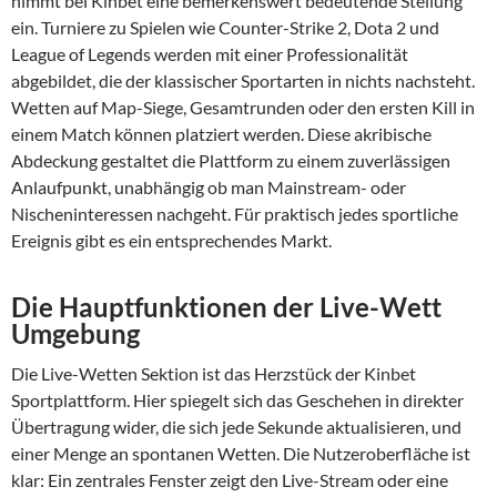
nimmt bei Kinbet eine bemerkenswert bedeutende Stellung
ein. Turniere zu Spielen wie Counter-Strike 2, Dota 2 und
League of Legends werden mit einer Professionalität
abgebildet, die der klassischer Sportarten in nichts nachsteht.
Wetten auf Map-Siege, Gesamtrunden oder den ersten Kill in
einem Match können platziert werden. Diese akribische
Abdeckung gestaltet die Plattform zu einem zuverlässigen
Anlaufpunkt, unabhängig ob man Mainstream- oder
Nischeninteressen nachgeht. Für praktisch jedes sportliche
Ereignis gibt es ein entsprechendes Markt.
Die Hauptfunktionen der Live-Wett
Umgebung
Die Live-Wetten Sektion ist das Herzstück der Kinbet
Sportplattform. Hier spiegelt sich das Geschehen in direkter
Übertragung wider, die sich jede Sekunde aktualisieren, und
einer Menge an spontanen Wetten. Die Nutzeroberfläche ist
klar: Ein zentrales Fenster zeigt den Live-Stream oder eine