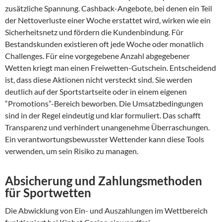
zusätzliche Spannung. Cashback-Angebote, bei denen ein Teil
der Nettoverluste einer Woche erstattet wird, wirken wie ein
Sicherheitsnetz und fördern die Kundenbindung. Für
Bestandskunden existieren oft jede Woche oder monatlich
Challenges. Für eine vorgegebene Anzahl abgegebener
Wetten kriegt man einen Freiwetten-Gutschein. Entscheidend
ist, dass diese Aktionen nicht versteckt sind. Sie werden
deutlich auf der Sportstartseite oder in einem eigenen
“Promotions”-Bereich beworben. Die Umsatzbedingungen
sind in der Regel eindeutig und klar formuliert. Das schafft
Transparenz und verhindert unangenehme Überraschungen.
Ein verantwortungsbewusster Wettender kann diese Tools
verwenden, um sein Risiko zu managen.
Absicherung und Zahlungsmethoden
für Sportwetten
Die Abwicklung von Ein- und Auszahlungen im Wettbereich