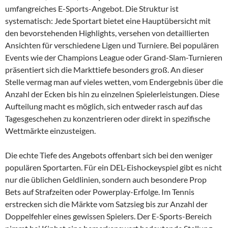
umfangreiches E-Sports-Angebot. Die Struktur ist
systematisch: Jede Sportart bietet eine Hauptübersicht mit
den bevorstehenden Highlights, versehen von detaillierten
Ansichten für verschiedene Ligen und Turniere. Bei populären
Events wie der Champions League oder Grand-Slam-Turnieren
präsentiert sich die Markttiefe besonders groß. An dieser
Stelle vermag man auf vieles wetten, vom Endergebnis über die
Anzahl der Ecken bis hin zu einzelnen Spielerleistungen. Diese
Aufteilung macht es möglich, sich entweder rasch auf das
Tagesgeschehen zu konzentrieren oder direkt in spezifische
Wettmärkte einzusteigen.
Die echte Tiefe des Angebots offenbart sich bei den weniger
populären Sportarten. Für ein DEL-Eishockeyspiel gibt es nicht
nur die üblichen Geldlinien, sondern auch besondere Prop
Bets auf Strafzeiten oder Powerplay-Erfolge. Im Tennis
erstrecken sich die Märkte vom Satzsieg bis zur Anzahl der
Doppelfehler eines gewissen Spielers. Der E-Sports-Bereich