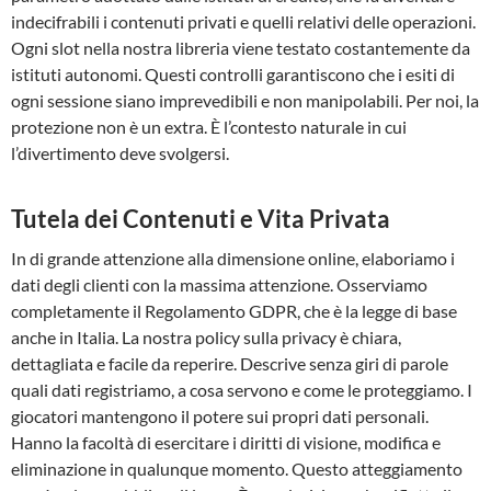
indecifrabili i contenuti privati e quelli relativi delle operazioni.
Ogni slot nella nostra libreria viene testato costantemente da
istituti autonomi. Questi controlli garantiscono che i esiti di
ogni sessione siano imprevedibili e non manipolabili. Per noi, la
protezione non è un extra. È l’contesto naturale in cui
l’divertimento deve svolgersi.
Tutela dei Contenuti e Vita Privata
In di grande attenzione alla dimensione online, elaboriamo i
dati degli clienti con la massima attenzione. Osserviamo
completamente il Regolamento GDPR, che è la legge di base
anche in Italia. La nostra policy sulla privacy è chiara,
dettagliata e facile da reperire. Descrive senza giri di parole
quali dati registriamo, a cosa servono e come le proteggiamo. I
giocatori mantengono il potere sui propri dati personali.
Hanno la facoltà di esercitare i diritti di visione, modifica e
eliminazione in qualunque momento. Questo atteggiamento