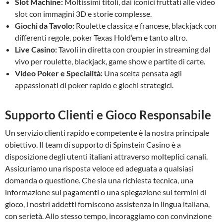
Slot Machine:
Moltissimi titoli, dai iconici fruttati alle video
slot con immagini 3D e storie complesse.
Giochi da Tavolo:
Roulette classica e francese, blackjack con
differenti regole, poker Texas Hold’em e tanto altro.
Live Casino:
Tavoli in diretta con croupier in streaming dal
vivo per roulette, blackjack, game show e partite di carte.
Video Poker e Specialità:
Una scelta pensata agli
appassionati di poker rapido e giochi strategici.
Supporto Clienti e Gioco Responsabile
Un servizio clienti rapido e competente è la nostra principale
obiettivo. Il team di supporto di Spinstein Casino è a
disposizione degli utenti italiani attraverso molteplici canali.
Assicuriamo una risposta veloce ed adeguata a qualsiasi
domanda o questione. Che sia una richiesta tecnica, una
informazione sui pagamenti o una spiegazione sui termini di
gioco, i nostri addetti forniscono assistenza in lingua italiana,
con serietà. Allo stesso tempo, incoraggiamo con convinzione