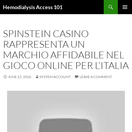
Skip
Search
Hemodialysis Access 101
to
PRIMAR
content
MENU
SPINSTEIN CASINO
RAPPRESENTA UN
MARCHIO AFFIDABILE NEL
GIOCO ONLINE PER L’ITALIA
JUNE 23, 2026
SYSTEM ACCOUNT
LEAVE A COMMENT