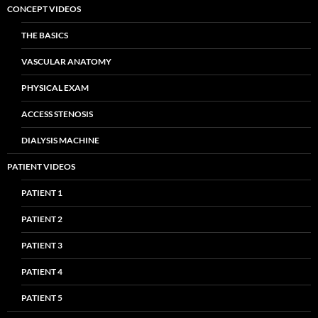
CONCEPT VIDEOS
THE BASICS
VASCULAR ANATOMY
PHYSICAL EXAM
ACCESS STENOSIS
DIALYSIS MACHINE
PATIENT VIDEOS
PATIENT 1
PATIENT 2
PATIENT 3
PATIENT 4
PATIENT 5