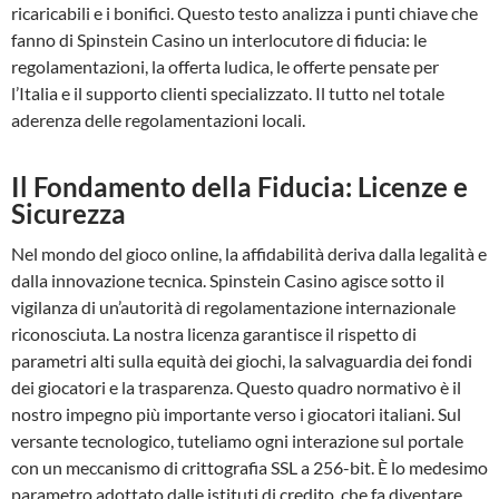
ricaricabili e i bonifici. Questo testo analizza i punti chiave che
fanno di Spinstein Casino un interlocutore di fiducia: le
regolamentazioni, la offerta ludica, le offerte pensate per
l’Italia e il supporto clienti specializzato. Il tutto nel totale
aderenza delle regolamentazioni locali.
Il Fondamento della Fiducia: Licenze e
Sicurezza
Nel mondo del gioco online, la affidabilità deriva dalla legalità e
dalla innovazione tecnica. Spinstein Casino agisce sotto il
vigilanza di un’autorità di regolamentazione internazionale
riconosciuta. La nostra licenza garantisce il rispetto di
parametri alti sulla equità dei giochi, la salvaguardia dei fondi
dei giocatori e la trasparenza. Questo quadro normativo è il
nostro impegno più importante verso i giocatori italiani. Sul
versante tecnologico, tuteliamo ogni interazione sul portale
con un meccanismo di crittografia SSL a 256-bit. È lo medesimo
parametro adottato dalle istituti di credito, che fa diventare