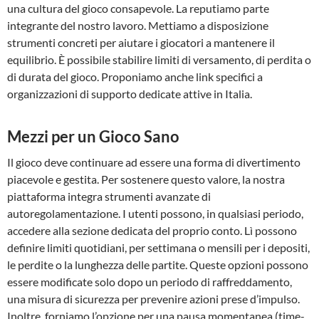
una cultura del gioco consapevole. La reputiamo parte
integrante del nostro lavoro. Mettiamo a disposizione
strumenti concreti per aiutare i giocatori a mantenere il
equilibrio. È possibile stabilire limiti di versamento, di perdita o
di durata del gioco. Proponiamo anche link specifici a
organizzazioni di supporto dedicate attive in Italia.
Mezzi per un Gioco Sano
Il gioco deve continuare ad essere una forma di divertimento
piacevole e gestita. Per sostenere questo valore, la nostra
piattaforma integra strumenti avanzate di
autoregolamentazione. I utenti possono, in qualsiasi periodo,
accedere alla sezione dedicata del proprio conto. Lì possono
definire limiti quotidiani, per settimana o mensili per i depositi,
le perdite o la lunghezza delle partite. Queste opzioni possono
essere modificate solo dopo un periodo di raffreddamento,
una misura di sicurezza per prevenire azioni prese d’impulso.
Inoltre, forniamo l’opzione per una pausa momentanea (time-