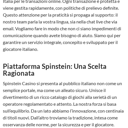
Italia per le transazioni online. Ogni transazione è protetta e
viene gestita rapidamente, con politiche di prelievo definite.
Questo attenzione per la praticità si propaga al supporto: il
nostro team parla la vostra lingua, sia nella chat live che via
email. Vogliamo fare in modo che non ci siano impedimenti di
comunicazione quando avete bisogno di aiuto. Siamo qui per
garantire un servizio integrale, concepito e sviluppato per il
giocatore italiano.
Piattaforma Spinstein: Una Scelta
Ragionata
Spinstein Casino si presenta al pubblico italiano non come un
semplice portale, ma come un alleato sicuro. Unisce il
divertimento di un ricco catalogo di giochi alla serietà di un
operatore regolamentato e attento. La nostra forza si basa
sull’equilibrio. Da un lato abbiamo l’innovazione, con centinaia
di titoli nuovi. Dall’altro troviamo la tradizione, intesa come
osservanza delle norme, per la sicurezza e per il giocatore.