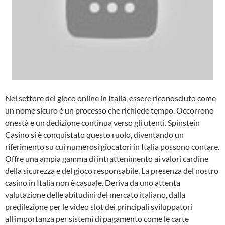
Nel settore del gioco online in Italia, essere riconosciuto come
un nome sicuro è un processo che richiede tempo. Occorrono
onestà e un dedizione continua verso gli utenti. Spinstein
Casino si è conquistato questo ruolo, diventando un
riferimento su cui numerosi giocatori in Italia possono contare.
Offre una ampia gamma di intrattenimento ai valori cardine
della sicurezza e del gioco responsabile. La presenza del nostro
casino in Italia non è casuale. Deriva da uno attenta
valutazione delle abitudini del mercato italiano, dalla
predilezione per le video slot dei principali sviluppatori
all’importanza per sistemi di pagamento come le carte