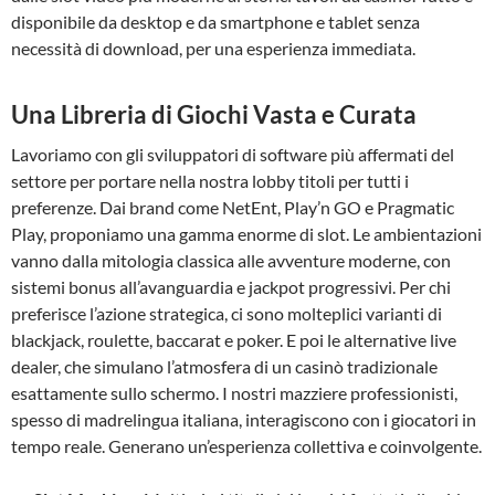
disponibile da desktop e da smartphone e tablet senza
necessità di download, per una esperienza immediata.
Una Libreria di Giochi Vasta e Curata
Lavoriamo con gli sviluppatori di software più affermati del
settore per portare nella nostra lobby titoli per tutti i
preferenze. Dai brand come NetEnt, Play’n GO e Pragmatic
Play, proponiamo una gamma enorme di slot. Le ambientazioni
vanno dalla mitologia classica alle avventure moderne, con
sistemi bonus all’avanguardia e jackpot progressivi. Per chi
preferisce l’azione strategica, ci sono molteplici varianti di
blackjack, roulette, baccarat e poker. E poi le alternative live
dealer, che simulano l’atmosfera di un casinò tradizionale
esattamente sullo schermo. I nostri mazziere professionisti,
spesso di madrelingua italiana, interagiscono con i giocatori in
tempo reale. Generano un’esperienza collettiva e coinvolgente.