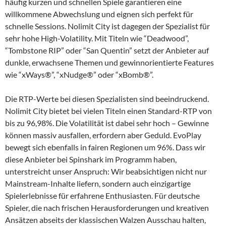
häufig kurzen und schnellen Spiele garantieren eine
willkommene Abwechslung und eignen sich perfekt für
schnelle Sessions. Nolimit City ist dagegen der Spezialist für
sehr hohe High-Volatility. Mit Titeln wie “Deadwood”,
“Tombstone RIP” oder “San Quentin” setzt der Anbieter auf
dunkle, erwachsene Themen und gewinnorientierte Features
wie “xWays®”, “xNudge®” oder “xBomb®”.
Die RTP-Werte bei diesen Spezialisten sind beeindruckend.
Nolimit City bietet bei vielen Titeln einen Standard-RTP von
bis zu 96,98%. Die Volatilität ist dabei sehr hoch – Gewinne
können massiv ausfallen, erfordern aber Geduld. EvoPlay
bewegt sich ebenfalls in fairen Regionen um 96%. Dass wir
diese Anbieter bei Spinshark im Programm haben,
unterstreicht unser Anspruch: Wir beabsichtigen nicht nur
Mainstream-Inhalte liefern, sondern auch einzigartige
Spielerlebnisse für erfahrene Enthusiasten. Für deutsche
Spieler, die nach frischen Herausforderungen und kreativen
Ansätzen abseits der klassischen Walzen Ausschau halten,