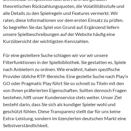
theoretischen Rückzahlungsquoten, die Volatilitätsstufe und
alle Details zu den Spielregeln und Features vermerkt. Wir
raten, diese Informationen vor dem ersten Einsatz zu prüfen.
So begreifen Sie das Spiel von Grund auf. Ergänzend liefern
unsere Spielbeschreibungen auf der Website häufig eine
Kurzübersicht der wichtigsten Kennzahlen.
Für eine gezieltere Suche schlagen wir vor wir unsere
Filterfunktionen in der Spielbibliothek. Sie gestatten es, Spiele
nach Anbietern zu ordnen. Wie erwähnt, haben spezifische
Provider übliche RTP-Bereiche. Eine gezielte Suche nach Play’n
GO oder Pragmatic Play führt Sie so schnell zu Titeln mit den
von Ihnen präferierten Eigenschaften. Sollten dennoch Fragen
bestehen, hilft unser Kundenservice stets weiter. Unser Ziel
besteht darin, dass Sie sich als kundiger Spieler wohl und
geschützt fühlen. Diese Transparenz stellt dar für uns keine
Extra-Leistung, sondern im lizenzierten deutschen Markt eine
Selbstverständlichkeit.