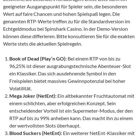
geeigneter Ausgangspunkt für Spieler sein, die besonderen
Wert auf faire Chancen und hohen Spielspaß legen. Die
genannten RTP-Werte treffen zu für die Standardversion im
Echtgeldmodus bei Spinshark Casino. In der Demo-Version
können diese differieren. Bitte konsultieren Sie für die exakten
Werte stets die aktuellen Spielregeln.
Book of Dead (Play’n GO):
Bei einem RTP von bis zu
96,25% ist dieser ausgrabungstechnische Abenteuer-Slot
ein Klassiker. Das sich ausdehnende Symbol in den
Freispielen bietet massives Gewinnpotenzial bei hoher
Volatilität.
Mega Joker (NetEnt):
Ein altbekannter Fruchtautomat mit
einem schlichten, aber erfolgreichen Konzept. Sein
entscheidender Vorteil ist ein Supermeter-Modus, der den
RTP auf bis zu 99% anheben kann. Das macht ihn zu einem
der wertvollsten Slots überhaupt.
Blood Suckers (NetEnt):
Ein weiterer NetEnt-Klassiker mit