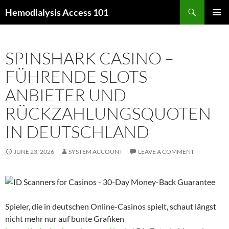
Skip
Search
Hemodialysis Access 101
to
PRIMAR
content
MENU
SPINSHARK CASINO –
FÜHRENDE SLOTS-
ANBIETER UND
RÜCKZAHLUNGSQUOTEN
IN DEUTSCHLAND
JUNE 23, 2026
SYSTEM ACCOUNT
LEAVE A COMMENT
Spieler, die in deutschen Online-Casinos spielt, schaut längst
nicht mehr nur auf bunte Grafiken