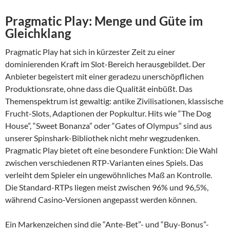
Pragmatic Play: Menge und Güte im
Gleichklang
Pragmatic Play hat sich in kürzester Zeit zu einer
dominierenden Kraft im Slot-Bereich herausgebildet. Der
Anbieter begeistert mit einer geradezu unerschöpflichen
Produktionsrate, ohne dass die Qualität einbüßt. Das
Themenspektrum ist gewaltig: antike Zivilisationen, klassische
Frucht-Slots, Adaptionen der Popkultur. Hits wie “The Dog
House”, “Sweet Bonanza” oder “Gates of Olympus” sind aus
unserer Spinshark-Bibliothek nicht mehr wegzudenken.
Pragmatic Play bietet oft eine besondere Funktion: Die Wahl
zwischen verschiedenen RTP-Varianten eines Spiels. Das
verleiht dem Spieler ein ungewöhnliches Maß an Kontrolle.
Die Standard-RTPs liegen meist zwischen 96% und 96,5%,
während Casino-Versionen angepasst werden können.
Ein Markenzeichen sind die “Ante-Bet”- und “Buy-Bonus”-