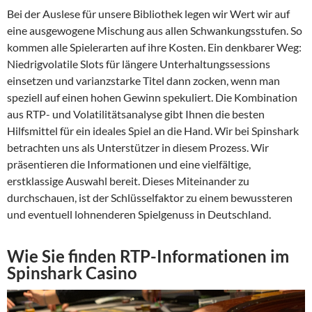
Bei der Auslese für unsere Bibliothek legen wir Wert wir auf
eine ausgewogene Mischung aus allen Schwankungsstufen. So
kommen alle Spielerarten auf ihre Kosten. Ein denkbarer Weg:
Niedrigvolatile Slots für längere Unterhaltungssessions
einsetzen und varianzstarke Titel dann zocken, wenn man
speziell auf einen hohen Gewinn spekuliert. Die Kombination
aus RTP- und Volatilitätsanalyse gibt Ihnen die besten
Hilfsmittel für ein ideales Spiel an die Hand. Wir bei Spinshark
betrachten uns als Unterstützer in diesem Prozess. Wir
präsentieren die Informationen und eine vielfältige,
erstklassige Auswahl bereit. Dieses Miteinander zu
durchschauen, ist der Schlüsselfaktor zu einem bewussteren
und eventuell lohnenderen Spielgenuss in Deutschland.
Wie Sie finden RTP-Informationen im
Spinshark Casino