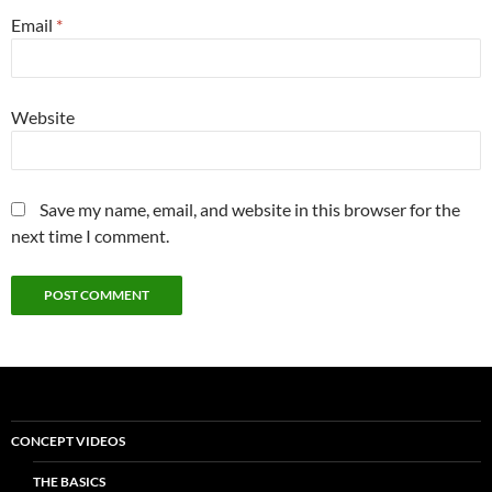
Email
*
Website
Save my name, email, and website in this browser for the
next time I comment.
CONCEPT VIDEOS
THE BASICS