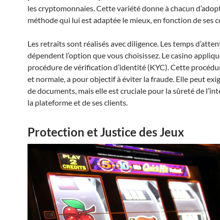
les cryptomonnaies. Cette variété donne à chacun d’adopt
méthode qui lui est adaptée le mieux, en fonction de ses 
Les retraits sont réalisés avec diligence. Les temps d’atten
dépendent l’option que vous choisissez. Le casino appliqu
procédure de vérification d’identité (KYC). Cette procédu
et normale, a pour objectif à éviter la fraude. Elle peut ex
de documents, mais elle est cruciale pour la sûreté de l’int
la plateforme et de ses clients.
Protection et Justice des Jeux