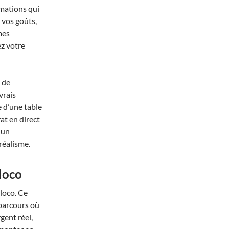
imations qui
 vos goûts,
mes
ez votre
 de
vrais
 d’une table
at en direct
 un
réalisme.
loco
loco. Ce
 parcours où
rgent réel,