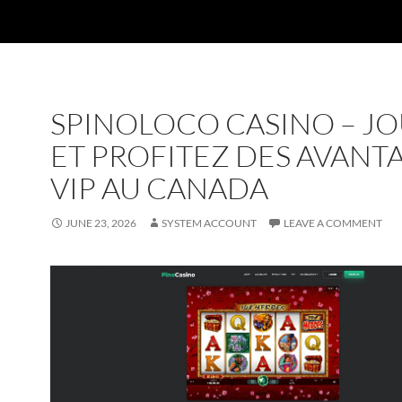
SPINOLOCO CASINO – J
ET PROFITEZ DES AVANT
VIP AU CANADA
JUNE 23, 2026
SYSTEM ACCOUNT
LEAVE A COMMENT