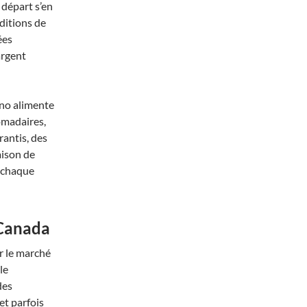
 départ s’en
ditions de
ées
argent
ino alimente
domadaires,
rantis, des
aison de
e chaque
 Canada
r le marché
le
des
t parfois