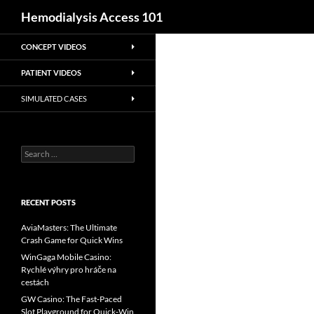
Search
Hemodialysis Access 101
Skip
CONCEPT VIDEOS
to
content
PATIENT VIDEOS
SIMULATED CASES
Search
for:
RECENT POSTS
AviaMasters: The Ultimate
Crash Game for Quick Wins
WinGaga Mobile Casino:
Rychlé výhry pro hráče na
cestách
GW Casino: The Fast‑Paced
Slot Playground for Quick‑Win