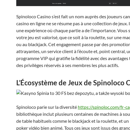
Spinoloco Casino s’est fait un nom auprès des joueurs ca
casino en ligne ne se résume pas à une collection de jeux. I
une expérience où chaque partie a de l’importance. Vous 
votre jeu est valorisé, que ce soit à la roulette, sur une m
ou au blackjack. Cet engagement passe par des promotio
attrayantes, un service client à l’écoute et, point central, u
programme VIP qui gratifie la fidélité avec des avantages 
des privilèges réservés à ses membres les plus actifs.
L’Écosystème de Jeux de Spinoloco 
Spinoloco parie sur la diversité
https://spinoloc.com/fr-ca
bibliothèque inclut plusieurs centaines de machines à sous
de table habituels comme le blackjack et la roulette, et un
poker vidéo bien animé. Tous ces jeux sont issus des gra