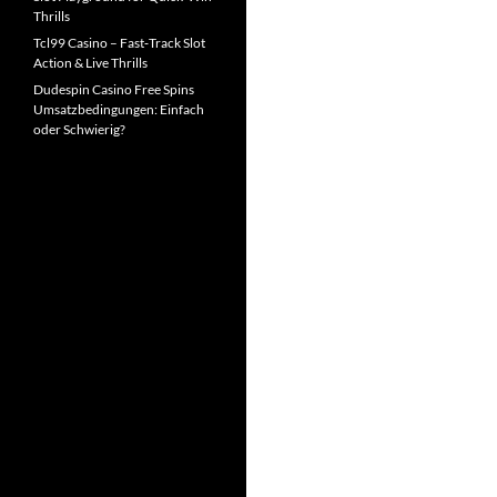
Thrills
Tcl99 Casino – Fast‑Track Slot
Action & Live Thrills
Dudespin Casino Free Spins
Umsatzbedingungen: Einfach
oder Schwierig?