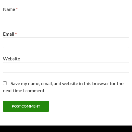
Name
*
Email
*
Website
Save my name, email, and website in this browser for the
next time I comment.