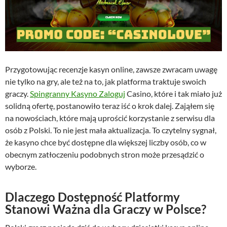
Przygotowując recenzje kasyn online, zawsze zwracam uwagę
nie tylko na gry, ale też na to, jak platforma traktuje swoich
graczy.
Spingranny Kasyno Zaloguj
Casino, które i tak miało już
solidną ofertę, postanowiło teraz iść o krok dalej. Zająłem się
na nowościach, które mają uprościć korzystanie z serwisu dla
osób z Polski. To nie jest mała aktualizacja. To czytelny sygnał,
że kasyno chce być dostępne dla większej liczby osób, co w
obecnym zatłoczeniu podobnych stron może przesądzić o
wyborze.
Dlaczego Dostępność Platformy
Stanowi Ważna dla Graczy w Polsce?