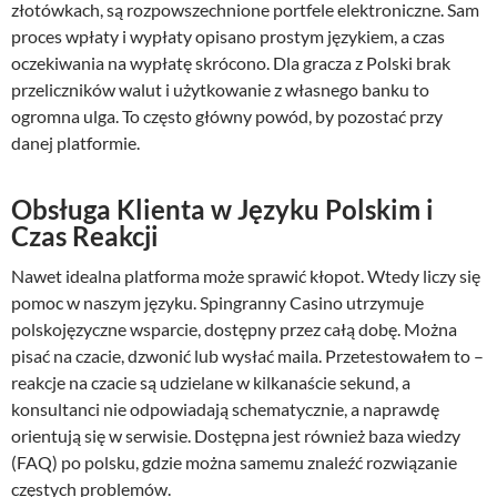
złotówkach, są rozpowszechnione portfele elektroniczne. Sam
proces wpłaty i wypłaty opisano prostym językiem, a czas
oczekiwania na wypłatę skrócono. Dla gracza z Polski brak
przeliczników walut i użytkowanie z własnego banku to
ogromna ulga. To często główny powód, by pozostać przy
danej platformie.
Obsługa Klienta w Języku Polskim i
Czas Reakcji
Nawet idealna platforma może sprawić kłopot. Wtedy liczy się
pomoc w naszym języku. Spingranny Casino utrzymuje
polskojęzyczne wsparcie, dostępny przez całą dobę. Można
pisać na czacie, dzwonić lub wysłać maila. Przetestowałem to –
reakcje na czacie są udzielane w kilkanaście sekund, a
konsultanci nie odpowiadają schematycznie, a naprawdę
orientują się w serwisie. Dostępna jest również baza wiedzy
(FAQ) po polsku, gdzie można samemu znaleźć rozwiązanie
częstych problemów.