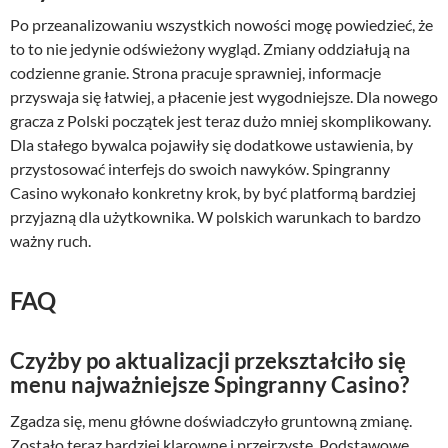
Po przeanalizowaniu wszystkich nowości mogę powiedzieć, że
to to nie jedynie odświeżony wygląd. Zmiany oddziałują na
codzienne granie. Strona pracuje sprawniej, informacje
przyswaja się łatwiej, a płacenie jest wygodniejsze. Dla nowego
gracza z Polski początek jest teraz dużo mniej skomplikowany.
Dla stałego bywalca pojawiły się dodatkowe ustawienia, by
przystosować interfejs do swoich nawyków. Spingranny
Casino wykonało konkretny krok, by być platformą bardziej
przyjazną dla użytkownika. W polskich warunkach to bardzo
ważny ruch.
FAQ
Czyżby po aktualizacji przekształciło się
menu najważniejsze Spingranny Casino?
Zgadza się, menu główne doświadczyło gruntowną zmianę.
Zostało teraz bardziej klarowne i przejrzyste. Podstawowe