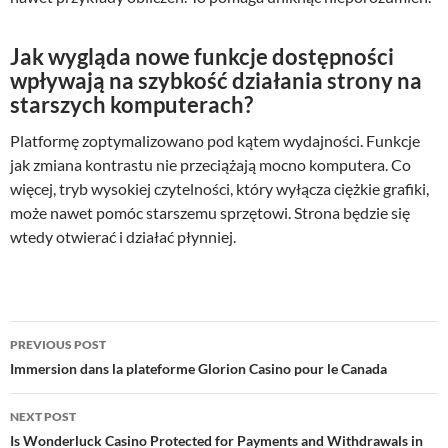
Jak wygląda nowe funkcje dostępności
wpływają na szybkość działania strony na
starszych komputerach?
Platformę zoptymalizowano pod kątem wydajności. Funkcje
jak zmiana kontrastu nie przeciążają mocno komputera. Co
więcej, tryb wysokiej czytelności, który wyłącza ciężkie grafiki,
może nawet pomóc starszemu sprzętowi. Strona będzie się
wtedy otwierać i działać płynniej.
Post
PREVIOUS POST
navigation
Immersion dans la plateforme Glorion Casino pour le Canada
NEXT POST
Is Wonderluck Casino Protected for Payments and Withdrawals in