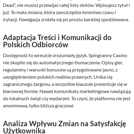
Dead”, nie musisz przewijać całej listy slotów. Wpisujesz tytuł i
już. To mała zmiana, która zaoszczędza mnóstwo czasu i
irytacji. Nawigacja zrobiła się po prostu bardziej spodziewana.
Adaptacja Treści i Komunikacji do
Polskich Odbiorców
Dostępność to wreszcie zrozumiały język. Spingranny Casino
nie skupiło się do automatycznego tłumaczenia. Opisy gier,
regulaminy i warunki bonusów są przygotowane jasno, z
uwzględnieniem polskich realiów prawnych. Unika się
zagranicznego żargonu, a wszystkie klauzule prezentuje się w
klarownej formie. Nawet komunikaty marketingowe nawiązują
do lokalnych świąt czy wydarzeń. To czyni, że platforma nie jest
anonimowa, tylko bliższa graczowi.
Analiza Wpływu Zmian na Satysfakcję
Użytkownika