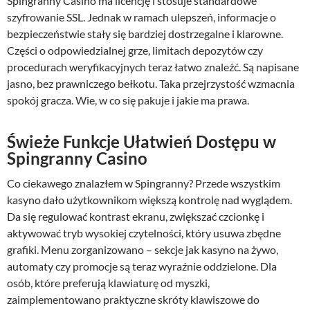
Spingranny Casino ma licencję i stosuje standardowe
szyfrowanie SSL. Jednak w ramach ulepszeń, informacje o
bezpieczeństwie stały się bardziej dostrzegalne i klarowne.
Części o odpowiedzialnej grze, limitach depozytów czy
procedurach weryfikacyjnych teraz łatwo znaleźć. Są napisane
jasno, bez prawniczego bełkotu. Taka przejrzystość wzmacnia
spokój gracza. Wie, w co się pakuje i jakie ma prawa.
Świeże Funkcje Ułatwień Dostępu w
Spingranny Casino
Co ciekawego znalazłem w Spingranny? Przede wszystkim
kasyno dało użytkownikom większą kontrolę nad wyglądem.
Da się regulować kontrast ekranu, zwiększać czcionkę i
aktywować tryb wysokiej czytelności, który usuwa zbędne
grafiki. Menu zorganizowano – sekcje jak kasyno na żywo,
automaty czy promocje są teraz wyraźnie oddzielone. Dla
osób, które preferują klawiaturę od myszki,
zaimplementowano praktyczne skróty klawiszowe do