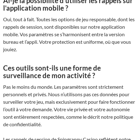
Ai-je la possibilité d’utiliser les rappels sur
l’application mobile ?
Oui, tout à fait. Toutes les options de jeu responsable, dont les
rappels de session, sont disponibles sur notre application
mobile. Vos paramètres se s’harmonisent entre la version
bureau et l’appli. Votre protection est uniforme, où que vous
jouiez.
Ces outils sont-ils une forme de
surveillance de mon activité ?
Pas le moins du monde. Les paramètres sont strictement
personnels et privés. Nous n’utilisons pas ces données pour
surveiller votre jeu, mais exclusivement pour faire fonctionner
l’outil à votre demande. Votre vie privée et votre autonomie
sont entièrement respectées, comme le décrit notre politique
de confidentialité.
Les rappels de session de Spingranny Casino reflètent notre