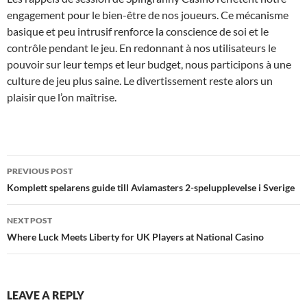
engagement pour le bien-être de nos joueurs. Ce mécanisme
basique et peu intrusif renforce la conscience de soi et le
contrôle pendant le jeu. En redonnant à nos utilisateurs le
pouvoir sur leur temps et leur budget, nous participons à une
culture de jeu plus saine. Le divertissement reste alors un
plaisir que l’on maîtrise.
Post
PREVIOUS POST
navigation
Komplett spelarens guide till Aviamasters 2-spelupplevelse i Sverige
NEXT POST
Where Luck Meets Liberty for UK Players at National Casino
LEAVE A REPLY