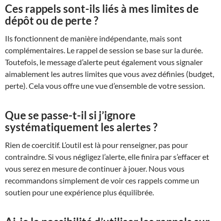
Ces rappels sont-ils liés à mes limites de
dépôt ou de perte ?
Ils fonctionnent de manière indépendante, mais sont
complémentaires. Le rappel de session se base sur la durée.
Toutefois, le message d’alerte peut également vous signaler
aimablement les autres limites que vous avez définies (budget,
perte). Cela vous offre une vue d’ensemble de votre session.
Que se passe-t-il si j’ignore
systématiquement les alertes ?
Rien de coercitif. L’outil est là pour renseigner, pas pour
contraindre. Si vous négligez l’alerte, elle finira par s’effacer et
vous serez en mesure de continuer à jouer. Nous vous
recommandons simplement de voir ces rappels comme un
soutien pour une expérience plus équilibrée.