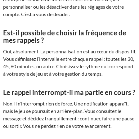
personnaliser ou les désactiver dans les réglages de votre
compte. C’est à vous de décider.
Est-il possible de choisir la fréquence de
mes rappels ?
Oui, absolument. La personnalisation est au cœur du dispositif.
Vous définissez l’intervalle entre chaque rappel : toutes les 30,
45, 60 minutes, ou autre. Choisissez le rythme qui correspond
à votre style de jeu et à votre gestion du temps.
Le rappel interrompt-il ma partie en cours ?
Non, il n’interrompt rien de force. Une notification apparaît,
mais le jeu se poursuit en arrière-plan. Vous consultez le
message et décidez tranquillement : continuer, faire une pause
ou sortir. Vous ne perdez rien de votre avancement.