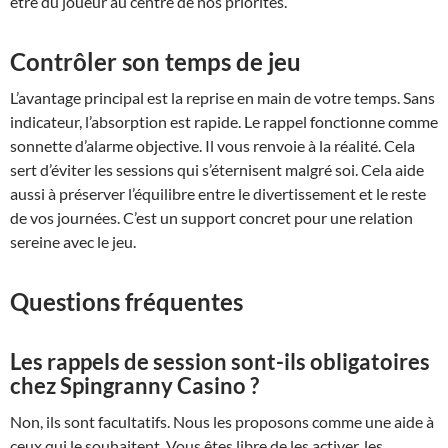
être du joueur au centre de nos priorités.
Contrôler son temps de jeu
L’avantage principal est la reprise en main de votre temps. Sans
indicateur, l’absorption est rapide. Le rappel fonctionne comme
sonnette d’alarme objective. Il vous renvoie à la réalité. Cela
sert d’éviter les sessions qui s’éternisent malgré soi. Cela aide
aussi à préserver l’équilibre entre le divertissement et le reste
de vos journées. C’est un support concret pour une relation
sereine avec le jeu.
Questions fréquentes
Les rappels de session sont-ils obligatoires
chez Spingranny Casino ?
Non, ils sont facultatifs. Nous les proposons comme une aide à
ceux qui le souhaitent. Vous êtes libre de les activer, les