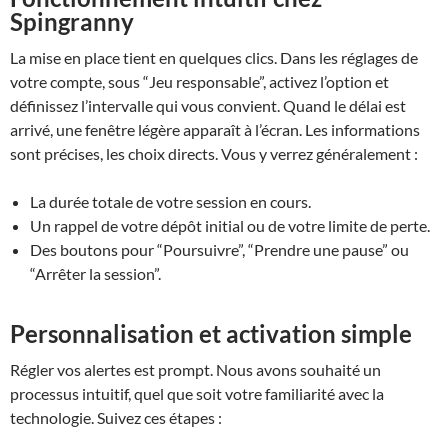
Spingranny
La mise en place tient en quelques clics. Dans les réglages de
votre compte, sous “Jeu responsable”, activez l’option et
définissez l’intervalle qui vous convient. Quand le délai est
arrivé, une fenêtre légère apparaît à l’écran. Les informations
sont précises, les choix directs. Vous y verrez généralement :
La durée totale de votre session en cours.
Un rappel de votre dépôt initial ou de votre limite de perte.
Des boutons pour “Poursuivre”, “Prendre une pause” ou
“Arrêter la session”.
Personnalisation et activation simple
Régler vos alertes est prompt. Nous avons souhaité un
processus intuitif, quel que soit votre familiarité avec la
technologie. Suivez ces étapes :