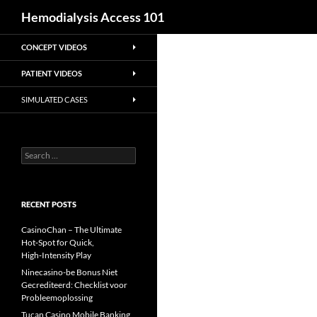
Search
Hemodialysis Access 101
Skip
CONCEPT VIDEOS
to
content
PATIENT VIDEOS
SIMULATED CASES
Search
for:
RECENT POSTS
CasinoChan – The Ultimate
Hot‑Spot for Quick,
High‑Intensity Play
Ninecasino-be Bonus Niet
Gecrediteerd: Checklist voor
Probleemoplossing
Tucan Casino Mobile Banking