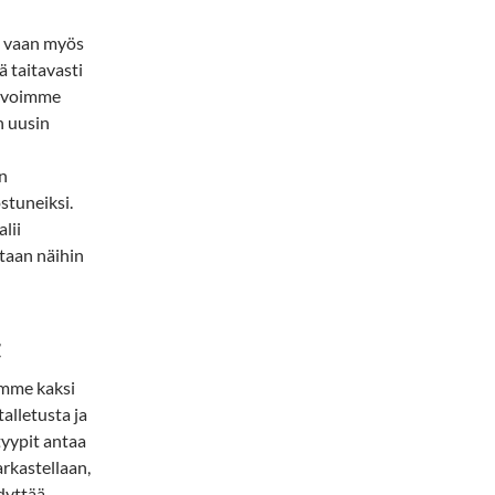
, vaan myös
ä taitavasti
n voimme
n uusin
n
stuneiksi.
lii
utaan näihin
t
amme kaksi
alletusta ja
tyypit antaa
arkastellaan,
dyttää