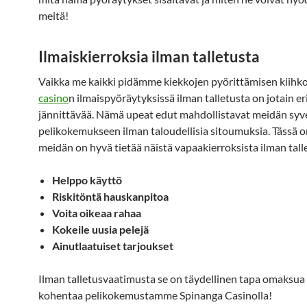
meitä!
Ilmaiskierroksia ilman talletusta
Vaikka me kaikki pidämme kiekkojen pyörittämisen kiihk
casino
n ilmaispyöräytyksissä ilman talletusta on jotain er
jännittävää. Nämä upeat edut mahdollistavat meidän syv
pelikokemukseen ilman taloudellisia sitoumuksia. Tässä o
meidän on hyvä tietää näistä vapaakierroksista ilman tall
Helppo käyttö
Riskitöntä hauskanpitoa
Voita oikeaa rahaa
Kokeile uusia pelejä
Ainutlaatuiset tarjoukset
Ilman talletusvaatimusta se on täydellinen tapa omaksua
kohentaa pelikokemustamme Spinanga Casinolla!