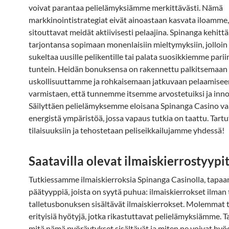
voivat parantaa pelielämyksiämme merkittävästi. Nämä
markkinointistrategiat eivät ainoastaan kasvata iloamme
sitouttavat meidät aktiivisesti pelaajina. Spinanga kehittä
tarjontansa sopimaan monenlaisiin mieltymyksiin, jolloi
sukeltaa uusille pelikentille tai palata suosikkiemme parii
tuntein. Heidän bonuksensa on rakennettu palkitsemaan
uskollisuuttamme ja rohkaisemaan jatkuvaan pelaamisee
varmistaen, että tunnemme itsemme arvostetuiksi ja inno
Säilyttäen pelielämyksemme eloisana Spinanga Casino vaa
energistä ympäristöä, jossa vapaus tutkia on taattu. Tart
tilaisuuksiin ja tehostetaan peliseikkailujamme yhdessä!
Saatavilla olevat ilmaiskierrostyypi
Tutkiessamme ilmaiskierroksia Spinanga Casinolla, tapa
päätyyppiä, joista on syytä puhua: ilmaiskierrokset ilman t
talletusbonuksen sisältävät ilmaiskierrokset. Molemmat 
erityisiä hyötyjä, jotka rikastuttavat pelielämyksiämme. T
mitä nämä pyöräytykset sisältävät ja miten ne voivat hyö