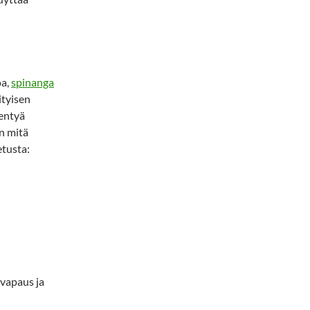
oa,
spinanga
ityisen
entyä
n mitä
etusta:
 vapaus ja