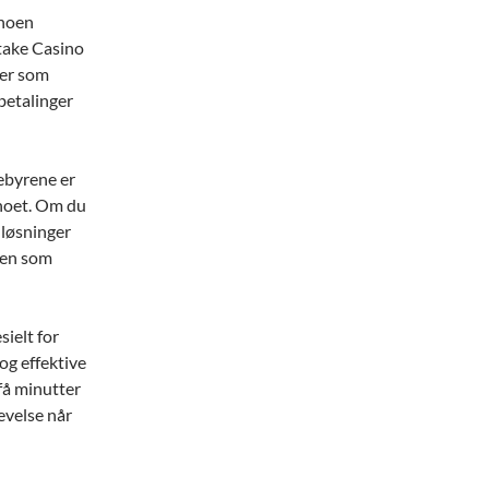
 noen
take Casino
aer som
betalinger
gebyrene er
inoet. Om du
e-løsninger
den som
sielt for
og effektive
få minutter
evelse når