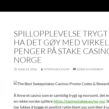
SPILLOPPLEVELSE TRYGT
HA DET GØY MED VIRKEL
PENGER PÅ STAKE CASINO
NORGE
JUNE 23, 2026
SYSTEM ACCOUNT
LEAVE A COMMENT
Å finne et casino som er samtidig trygt og morsomt, det er
en rekke norske spillere
https://casinostakee.eu/no-no/
. 
har lykkes å bygge et positivt rykte blant oss som liker å 