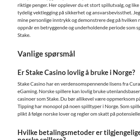
riktige penger. Her opplever du et stort spillutvalg, og like 
tydelig vektlegging på sikkerhet og ansvarsbevissthet. Jeg 
mine personlige inntrykk og demonstrere deg på hvilken
oppnår en betryggende og underholdende periode som spi
Stake.
Vanlige spørsmål
Er Stake Casino lovlig å bruke i Norge?
Stake Casino har en verdensomspennende lisens fra Cur
eGaming. Norske spillere kan lovlig bruke utenlandsbaser
casinoer som Stake. Du bør allikevel være oppmerksom p
Tipping har monopol på noen spilltyper i Norge. Som spille
plikt å følge norske lover og regler om skatt på potensielle
Hvilke betalingsmetoder er tilgjengelige
norske spillere?