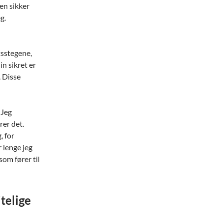
 en sikker
g.
tsstegene,
n sikret er
. Disse
 Jeg
rer det.
, for
 lenge jeg
som fører til
telige