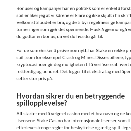
Bonuser og kampanjer har en politikk som er enkel å fors
spiller liker jeg at vilkårene er klare og ikke skjult i fin skrift
Velkomsttilbudet er bra, og de tilbyr regelmessige kampa
turneringer som gjør det spennende. Husk å gjennomgå vi
du godtar en bonus, da vet du hva du går til.
For de som ønsker å prøve noe nytt, har Stake en rekke pr
spill, som for eksempel Crash og Mines. Disse spillene, typ
kryptocasinoer gir deg muligheten til å verifisere at hvert 
rettferdig og uendret. Det legger til et ekstra lag med åp
setter stor pris på.
Hvordan sikrer du en betryggende
spillopplevelse?
Alt starter med å velge et casino med et bra navn og de k
lisensene. Stake Casino har internasjonale lisenser, som ti
etterleve strenge regler for beskyttelse og ærlig spill. Jeg s