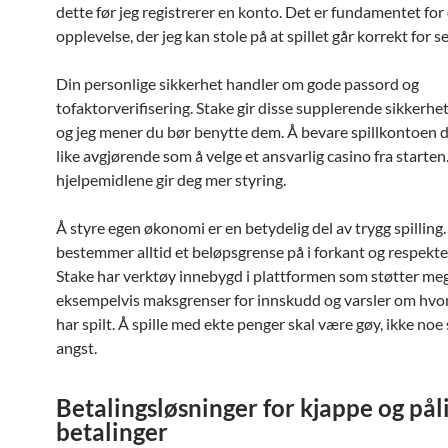
dette før jeg registrerer en konto. Det er fundamentet for
opplevelse, der jeg kan stole på at spillet går korrekt for se
Din personlige sikkerhet handler om gode passord og
tofaktorverifisering. Stake gir disse supplerende sikkerhe
og jeg mener du bør benytte dem. Å bevare spillkontoen di
like avgjørende som å velge et ansvarlig casino fra starten
hjelpemidlene gir deg mer styring.
Å styre egen økonomi er en betydelig del av trygg spilling.
bestemmer alltid et beløpsgrense på i forkant og respekte
Stake har verktøy innebygd i plattformen som støtter meg
eksempelvis maksgrenser for innskudd og varsler om hvor
har spilt. Å spille med ekte penger skal være gøy, ikke noe 
angst.
Betalingsløsninger for kjappe og påli
betalinger