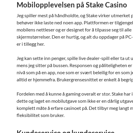
Mobilopplevelsen på Stake Casino
Jeg spiller mest på håndholdte, og Stake virker utmerket 
behøver ikke laste ned noen app. Plattformen er tilgjengeli
mobilens nettleser og er designet for å tilpasse seg til alle
skjermstørrelser. Den er hurtig, og alt du oppdager på PC
er i tillegg her.
Jeg kan sette inn penger, spille live dealer-spill eller ta ut
mens jeg sitter på bussen. Responsen og påliteligheten e
nivå som på en app, noe som er svært beleilig for en som 
alltid er hjemmefra. Brukergrensesnittet er enkelt å begri
Fordelen med å kunne å gaming overalt er stor. Stake har 
dette og laget en mobilutgave som ikke er en dårlig utgav
komplett måte å erfare casinoet på. Det tilbyr meg langt 
fleksibilitet som bruker.
Kundeservice og kundeservice