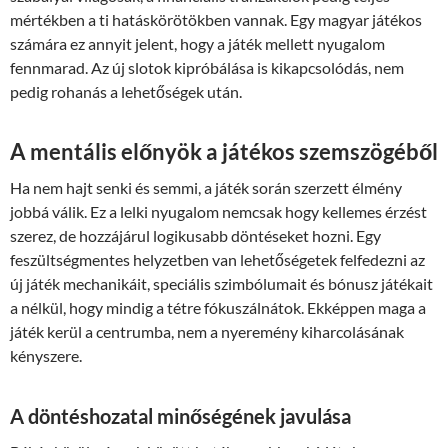
mértékben a ti hatáskörötökben vannak. Egy magyar játékos
számára ez annyit jelent, hogy a játék mellett nyugalom
fennmarad. Az új slotok kipróbálása is kikapcsolódás, nem
pedig rohanás a lehetőségek után.
A mentális előnyök a játékos szemszögéből
Ha nem hajt senki és semmi, a játék során szerzett élmény
jobbá válik. Ez a lelki nyugalom nemcsak hogy kellemes érzést
szerez, de hozzájárul logikusabb döntéseket hozni. Egy
feszültségmentes helyzetben van lehetőségetek felfedezni az
új játék mechanikáit, speciális szimbólumait és bónusz játékait
a nélkül, hogy mindig a tétre fókuszálnátok. Ekképpen maga a
játék kerül a centrumba, nem a nyeremény kiharcolásának
kényszere.
A döntéshozatal minőségének javulása