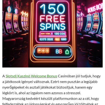
A
Slotsdj Kaszinó Welcome Bonus
Casinóban jól tudjuk, hogy
a játékosok igényei változnak. Ezért nem pusztán a legújabb
nyerőgépeket és asztali játékokat biztosítjuk, hanem egy
légkört is, ahol az izgalom nem azonos a stresszel.
Magyarország kedvéért készült platformunkon az a cél, hogy
felfedezzétek az újdonságokat és egyszerűen jól töltsétek az