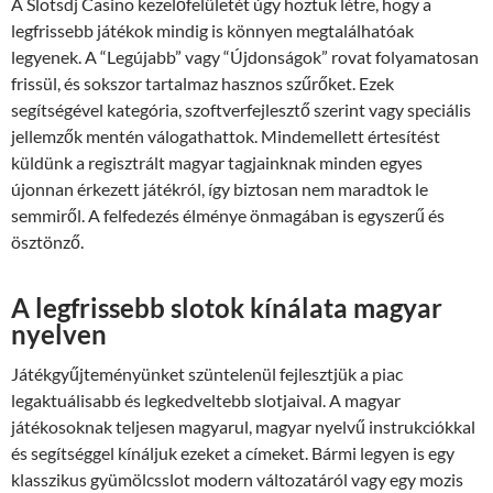
A Slotsdj Casino kezelőfelületét úgy hoztuk létre, hogy a
legfrissebb játékok mindig is könnyen megtalálhatóak
legyenek. A “Legújabb” vagy “Újdonságok” rovat folyamatosan
frissül, és sokszor tartalmaz hasznos szűrőket. Ezek
segítségével kategória, szoftverfejlesztő szerint vagy speciális
jellemzők mentén válogathattok. Mindemellett értesítést
küldünk a regisztrált magyar tagjainknak minden egyes
újonnan érkezett játékról, így biztosan nem maradtok le
semmiről. A felfedezés élménye önmagában is egyszerű és
ösztönző.
A legfrissebb slotok kínálata magyar
nyelven
Játékgyűjteményünket szüntelenül fejlesztjük a piac
legaktuálisabb és legkedveltebb slotjaival. A magyar
játékosoknak teljesen magyarul, magyar nyelvű instrukciókkal
és segítséggel kínáljuk ezeket a címeket. Bármi legyen is egy
klasszikus gyümölcsslot modern változatáról vagy egy mozis