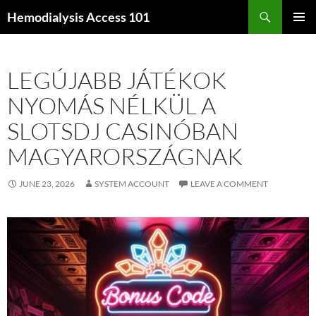
Skip
Search
Hemodialysis Access 101
to
PRIMAR
content
MENU
LEGÚJABB JÁTÉKOK
NYOMÁS NÉLKÜL A
SLOTSDJ CASINÓBAN
MAGYARORSZÁGNAK
JUNE 23, 2026
SYSTEM ACCOUNT
LEAVE A COMMENT