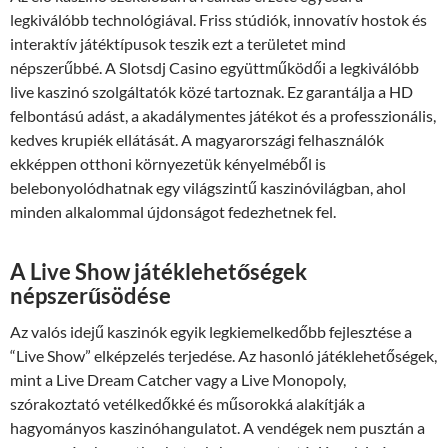
legkiválóbb technológiával. Friss stúdiók, innovatív hostok és
interaktív játéktípusok teszik ezt a területet mind
népszerűbbé. A Slotsdj Casino együttműködői a legkiválóbb
live kaszinó szolgáltatók közé tartoznak. Ez garantálja a HD
felbontású adást, a akadálymentes játékot és a professzionális,
kedves krupiék ellátását. A magyarországi felhasználók
ekképpen otthoni környezetük kényelméből is
belebonyolódhatnak egy világszintű kaszinóvilágban, ahol
minden alkalommal újdonságot fedezhetnek fel.
A Live Show játéklehetőségek
népszerűsödése
Az valós idejű kaszinók egyik legkiemelkedőbb fejlesztése a
“Live Show” elképzelés terjedése. Az hasonló játéklehetőségek,
mint a Live Dream Catcher vagy a Live Monopoly,
szórakoztató vetélkedőkké és műsorokká alakítják a
hagyományos kaszinóhangulatot. A vendégek nem pusztán a