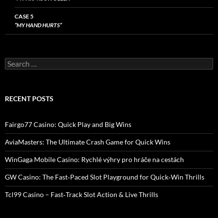
CASE 5
“MY HAND HURTS”
Search
for:
RECENT POSTS
Fairgo77 Casino: Quick Play and Big Wins
AviaMasters: The Ultimate Crash Game for Quick Wins
WinGaga Mobile Casino: Rychlé výhry pro hráče na cestách
GW Casino: The Fast‑Paced Slot Playground for Quick‑Win Thrills
Tcl99 Casino – Fast‑Track Slot Action & Live Thrills