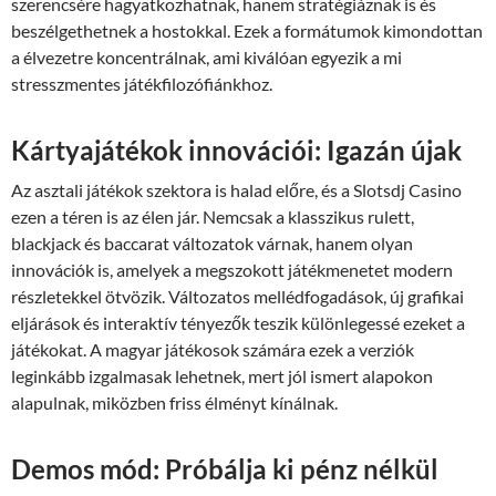
szerencsére hagyatkozhatnak, hanem stratégiáznak is és
beszélgethetnek a hostokkal. Ezek a formátumok kimondottan
a élvezetre koncentrálnak, ami kiválóan egyezik a mi
stresszmentes játékfilozófiánkhoz.
Kártyajátékok innovációi: Igazán újak
Az asztali játékok szektora is halad előre, és a Slotsdj Casino
ezen a téren is az élen jár. Nemcsak a klasszikus rulett,
blackjack és baccarat változatok várnak, hanem olyan
innovációk is, amelyek a megszokott játékmenetet modern
részletekkel ötvözik. Változatos mellédfogadások, új grafikai
eljárások és interaktív tényezők teszik különlegessé ezeket a
játékokat. A magyar játékosok számára ezek a verziók
leginkább izgalmasak lehetnek, mert jól ismert alapokon
alapulnak, miközben friss élményt kínálnak.
Demos mód: Próbálja ki pénz nélkül