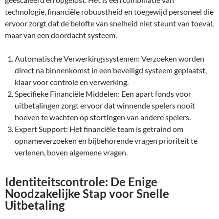
technologie, financiële robuustheid en toegewijd personeel die
ervoor zorgt dat de belofte van snelheid niet steunt van toeval,
maar van een doordacht systeem.
Automatische Verwerkingssystemen: Verzoeken worden
direct na binnenkomst in een beveiligd systeem geplaatst,
klaar voor controle en verwerking.
Specifieke Financiële Middelen: Een apart fonds voor
uitbetalingen zorgt ervoor dat winnende spelers nooit
hoeven te wachten op stortingen van andere spelers.
Expert Support: Het financiële team is getraind om
opnameverzoeken en bijbehorende vragen prioriteit te
verlenen, boven algemene vragen.
Identiteitscontrole: De Enige
Noodzakelijke Stap voor Snelle
Uitbetaling