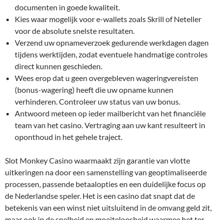
documenten in goede kwaliteit.
Kies waar mogelijk voor e-wallets zoals Skrill of Neteller
voor de absolute snelste resultaten.
Verzend uw opnameverzoek gedurende werkdagen dagen
tijdens werktijden, zodat eventuele handmatige controles
direct kunnen geschieden.
Wees erop dat u geen overgebleven wageringvereisten
(bonus-wagering) heeft die uw opname kunnen
verhinderen. Controleer uw status van uw bonus.
Antwoord meteen op ieder mailbericht van het financiële
team van het casino. Vertraging aan uw kant resulteert in
oponthoud in het gehele traject.
Slot Monkey Casino waarmaakt zijn garantie van vlotte
uitkeringen na door een samenstelling van geoptimaliseerde
processen, passende betaalopties en een duidelijke focus op
de Nederlandse speler. Het is een casino dat snapt dat de
betekenis van een winst niet uitsluitend in de omvang geld zit,
maar ook in de snelheid en moeiteloosheid waarmee het ter