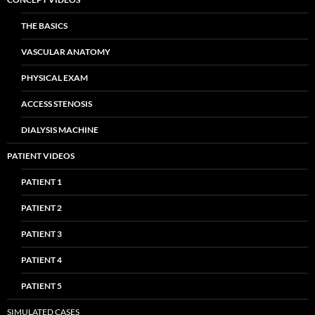
THE BASICS
VASCULAR ANATOMY
PHYSICAL EXAM
ACCESS STENOSIS
DIALYSIS MACHINE
PATIENT VIDEOS
PATIENT 1
PATIENT 2
PATIENT 3
PATIENT 4
PATIENT 5
SIMULATED CASES