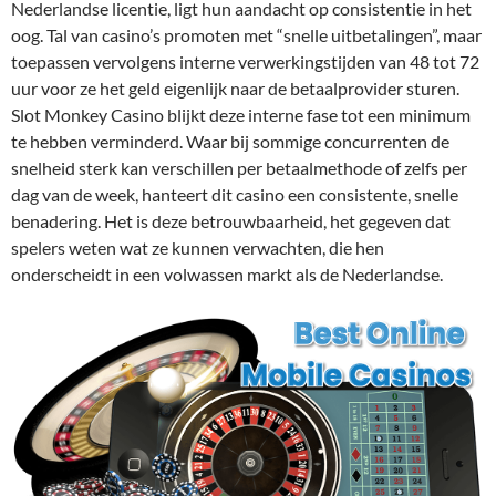
Nederlandse licentie, ligt hun aandacht op consistentie in het
oog. Tal van casino’s promoten met “snelle uitbetalingen”, maar
toepassen vervolgens interne verwerkingstijden van 48 tot 72
uur voor ze het geld eigenlijk naar de betaalprovider sturen.
Slot Monkey Casino blijkt deze interne fase tot een minimum
te hebben verminderd. Waar bij sommige concurrenten de
snelheid sterk kan verschillen per betaalmethode of zelfs per
dag van de week, hanteert dit casino een consistente, snelle
benadering. Het is deze betrouwbaarheid, het gegeven dat
spelers weten wat ze kunnen verwachten, die hen
onderscheidt in een volwassen markt als de Nederlandse.