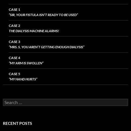
CASE 1
“SIR, YOUR FISTULA ISN’T READY TO BE USED”
CASE 2
THE DIALYSIS MACHINE ALARMS!
CASE 3
“MRS. S, YOU AREN’T GETTING ENOUGH DIALYSIS”
CASE 4
“MY ARM IS SWOLLEN”
CASE 5
“MY HAND HURTS”
Search
for:
RECENT POSTS