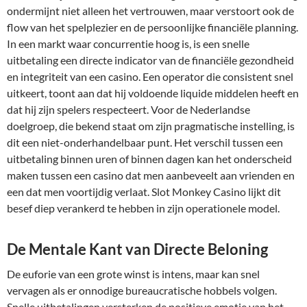
ondermijnt niet alleen het vertrouwen, maar verstoort ook de
flow van het spelplezier en de persoonlijke financiële planning.
In een markt waar concurrentie hoog is, is een snelle
uitbetaling een directe indicator van de financiële gezondheid
en integriteit van een casino. Een operator die consistent snel
uitkeert, toont aan dat hij voldoende liquide middelen heeft en
dat hij zijn spelers respecteert. Voor de Nederlandse
doelgroep, die bekend staat om zijn pragmatische instelling, is
dit een niet-onderhandelbaar punt. Het verschil tussen een
uitbetaling binnen uren of binnen dagen kan het onderscheid
maken tussen een casino dat men aanbeveelt aan vrienden en
een dat men voortijdig verlaat. Slot Monkey Casino lijkt dit
besef diep verankerd te hebben in zijn operationele model.
De Mentale Kant van Directe Beloning
De euforie van een grote winst is intens, maar kan snel
vervagen als er onnodige bureaucratische hobbels volgen.
Snelle uitbetalingen versterken de positieve emotie van het