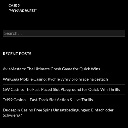
CASE 5
“MY HAND HURTS”
Search
for:
RECENT POSTS
AviaMasters: The Ultimate Crash Game for Quick Wins
WinGaga Mobile Casino: Rychlé výhry pro hráče na cestách
GW Casino: The Fast‑Paced Slot Playground for Quick‑Win Thrills
Tcl99 Casino – Fast‑Track Slot Action & Live Thrills
Dudespin Casino Free Spins Umsatzbedingungen: Einfach oder
Schwierig?