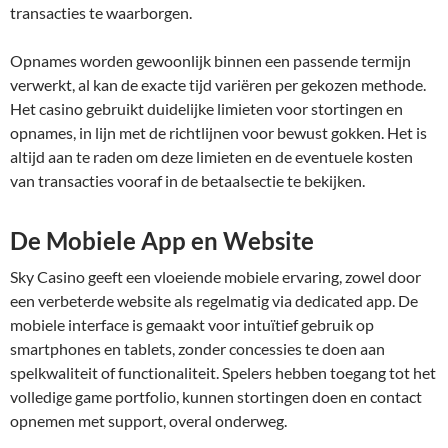
transacties te waarborgen.
Opnames worden gewoonlijk binnen een passende termijn
verwerkt, al kan de exacte tijd variëren per gekozen methode.
Het casino gebruikt duidelijke limieten voor stortingen en
opnames, in lijn met de richtlijnen voor bewust gokken. Het is
altijd aan te raden om deze limieten en de eventuele kosten
van transacties vooraf in de betaalsectie te bekijken.
De Mobiele App en Website
Sky Casino geeft een vloeiende mobiele ervaring, zowel door
een verbeterde website als regelmatig via dedicated app. De
mobiele interface is gemaakt voor intuïtief gebruik op
smartphones en tablets, zonder concessies te doen aan
spelkwaliteit of functionaliteit. Spelers hebben toegang tot het
volledige game portfolio, kunnen stortingen doen en contact
opnemen met support, overal onderweg.