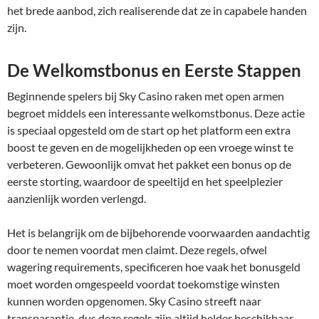
het brede aanbod, zich realiserende dat ze in capabele handen
zijn.
De Welkomstbonus en Eerste Stappen
Beginnende spelers bij Sky Casino raken met open armen
begroet middels een interessante welkomstbonus. Deze actie
is speciaal opgesteld om de start op het platform een extra
boost te geven en de mogelijkheden op een vroege winst te
verbeteren. Gewoonlijk omvat het pakket een bonus op de
eerste storting, waardoor de speeltijd en het speelplezier
aanzienlijk worden verlengd.
Het is belangrijk om de bijbehorende voorwaarden aandachtig
door te nemen voordat men claimt. Deze regels, ofwel
wagering requirements, specificeren hoe vaak het bonusgeld
moet worden omgespeeld voordat toekomstige winsten
kunnen worden opgenomen. Sky Casino streeft naar
transparantie, dus deze regels zijn altijd helder beschikbaar.