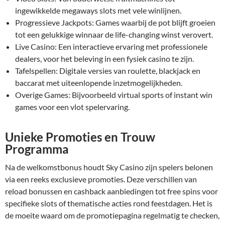
ingewikkelde megaways slots met vele winlijnen.
Progressieve Jackpots: Games waarbij de pot blijft groeien
tot een gelukkige winnaar de life-changing winst verovert.
Live Casino: Een interactieve ervaring met professionele
dealers, voor het beleving in een fysiek casino te zijn.
Tafelspellen: Digitale versies van roulette, blackjack en
baccarat met uiteenlopende inzetmogelijkheden.
Overige Games: Bijvoorbeeld virtual sports of instant win
games voor een vlot spelervaring.
Unieke Promoties en Trouw
Programma
Na de welkomstbonus houdt Sky Casino zijn spelers belonen
via een reeks exclusieve promoties. Deze verschillen van
reload bonussen en cashback aanbiedingen tot free spins voor
specifieke slots of thematische acties rond feestdagen. Het is
de moeite waard om de promotiepagina regelmatig te checken,