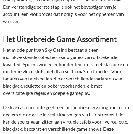
Een verstandige eerste stap is ook het bevestigen van je
account, een vlot proces dat nodig is voor het opnemen van
winsten.
Het Uitgebreide Game Assortiment
Het middelpunt van Sky Casino bestaat uit een
indrukwekkende collectie casino games van uitstekende
kwaliteit. Spelers vinden er honderden titels, met klassieke en
moderne video slots met diverse thema’s en functies. Voor
fanaten van tafelspellen zijn er verschillende varianten van
blackjack, roulette en poker voorhanden, elk met
overzichtelijke regels en soepele gameplay.
De live casinoruimte geeft een authentieke ervaring, met echte
dealers die de actie in real-time volgen via HD-streams. Hier
kan de speler gaan zitten aan virtuele tafels voor live roulette,
blackjack, baccarat en verschillende game shows. Deze