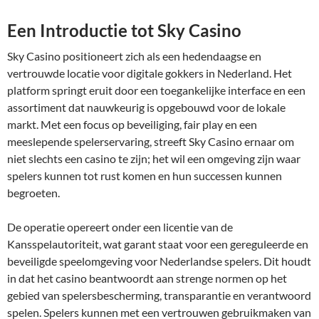
Een Introductie tot Sky Casino
Sky Casino positioneert zich als een hedendaagse en
vertrouwde locatie voor digitale gokkers in Nederland. Het
platform springt eruit door een toegankelijke interface en een
assortiment dat nauwkeurig is opgebouwd voor de lokale
markt. Met een focus op beveiliging, fair play en een
meeslepende spelerservaring, streeft Sky Casino ernaar om
niet slechts een casino te zijn; het wil een omgeving zijn waar
spelers kunnen tot rust komen en hun successen kunnen
begroeten.
De operatie opereert onder een licentie van de
Kansspelautoriteit, wat garant staat voor een gereguleerde en
beveiligde speelomgeving voor Nederlandse spelers. Dit houdt
in dat het casino beantwoordt aan strenge normen op het
gebied van spelersbescherming, transparantie en verantwoord
spelen. Spelers kunnen met een vertrouwen gebruikmaken van