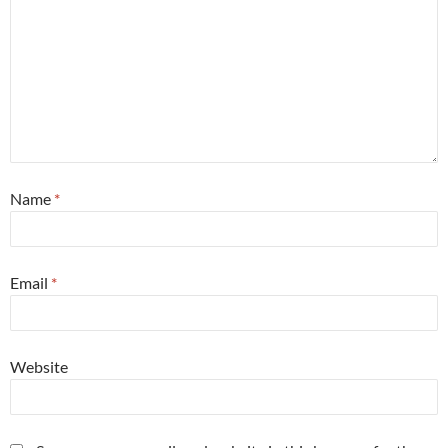
Name
*
Email
*
Website