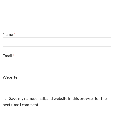
Name
*
Email
*
Website
Save my name, email, and website in this browser for the
next time I comment.