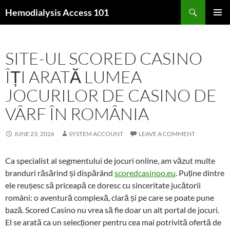
Skip
Search
Hemodialysis Access 101
to
PRIMAR
content
MENU
SITE-UL SCORED CASINO
ÎȚI ARATĂ LUMEA
JOCURILOR DE CASINO DE
VÂRF ÎN ROMÂNIA
JUNE 23, 2026
SYSTEM ACCOUNT
LEAVE A COMMENT
Ca specialist al segmentului de jocuri online, am văzut multe
branduri răsărind și dispărând
scoredcasinoo.eu
. Puține dintre
ele reușesc să priceapă ce doresc cu sinceritate jucătorii
români: o aventură complexă, clară și pe care se poate pune
bază. Scored Casino nu vrea să fie doar un alt portal de jocuri.
El se arată ca un selecționer pentru cea mai potrivită ofertă de