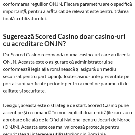
conformarea regulilor ONJN. Fiecare parametru are o specifică
importanță, pentru a arăta cât de relevant este pentru trăirea
finală a utilizatorului.
Sugerează Scored Casino doar casino-uri
cu acreditare ONJN?
Da. Scored Casino recomandă numai casino-uri care au licență
ONJN. Aceasta este o asigurare că administratorul se
conformează legislația românească și asigură un mediu
securizat pentru participanți. Toate casino-urile prezentate pe
portal sunt verificate periodic pentru a menține parametrii de
calitate și securitate.
Desigur, aceasta este o strategie de start. Scored Casino pune
accent pe și recomandă în mod explicit doar entitățile care au o
aprobare oficială de la Oficiul Național pentru Jocuri de Noroc
(ONJN). Aceasta este cea mai valoroasă protecție pentru
securitatea și interesele utilizatorilor din România.