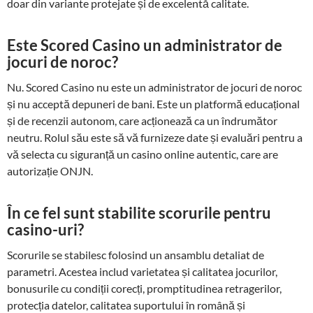
doar din variante protejate și de excelentă calitate.
Este Scored Casino un administrator de
jocuri de noroc?
Nu. Scored Casino nu este un administrator de jocuri de noroc
și nu acceptă depuneri de bani. Este un platformă educațional
și de recenzii autonom, care acționează ca un îndrumător
neutru. Rolul său este să vă furnizeze date și evaluări pentru a
vă selecta cu siguranță un casino online autentic, care are
autorizație ONJN.
În ce fel sunt stabilite scorurile pentru
casino-uri?
Scorurile se stabilesc folosind un ansamblu detaliat de
parametri. Acestea includ varietatea și calitatea jocurilor,
bonusurile cu condiții corecți, promptitudinea retragerilor,
protecția datelor, calitatea suportului în română și