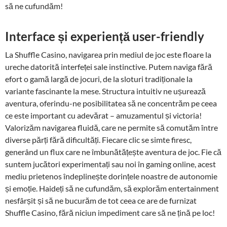
să ne cufundăm!
Interface și experiență user-friendly
La Shuffle Casino, navigarea prin mediul de joc este floare la
ureche datorită interfeței sale instinctive. Putem naviga fără
efort o gamă largă de jocuri, de la sloturi tradiționale la
variante fascinante la mese. Structura intuitiv ne ușurează
aventura, oferindu-ne posibilitatea să ne concentrăm pe ceea
ce este important cu adevărat – amuzamentul și victoria!
Valorizăm navigarea fluidă, care ne permite să comutăm între
diverse părți fără dificultăți. Fiecare clic se simte firesc,
generând un flux care ne îmbunătățește aventura de joc. Fie că
suntem jucători experimentați sau noi în gaming online, acest
mediu prietenos îndeplinește dorințele noastre de autonomie
și emoție. Haideți să ne cufundăm, să explorăm entertainment
nesfârșit și să ne bucurăm de tot ceea ce are de furnizat
Shuffle Casino, fără niciun impediment care să ne țină pe loc!