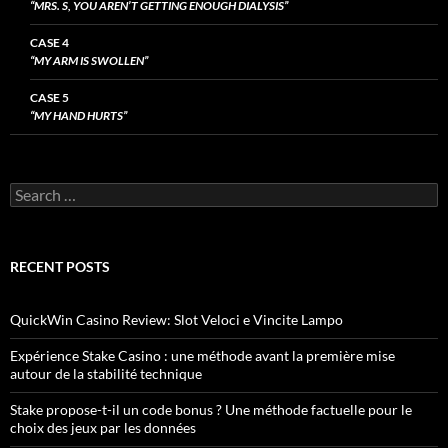
“MRS. S, YOU AREN’T GETTING ENOUGH DIALYSIS”
CASE 4
“MY ARM IS SWOLLEN”
CASE 5
“MY HAND HURTS”
Search
for:
RECENT POSTS
QuickWin Casino Review: Slot Veloci e Vincite Lampo
Expérience Stake Casino : une méthode avant la première mise
autour de la stabilité technique
Stake propose-t-il un code bonus ? Une méthode factuelle pour le
choix des jeux par les données