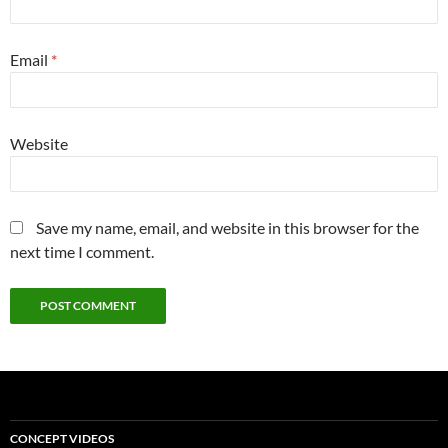
Email
*
Website
Save my name, email, and website in this browser for the
next time I comment.
CONCEPT VIDEOS