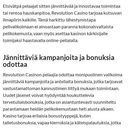
Etsivätpä pelaajat sitten jännittävää ja innostavaa toimintaa
tai rentoa hauskanpitoa, Revolution Casino tarjoaa kutsuvan
ilmapiirin kaikille. Tämä harkittu lähestymistapa
pelivalikoimaan ei ainoastaan paranna kokonaisvaltaista
pelikokemusta, vaan myös asettaa kasinon kärkisijalle
toimijaksi haastavalla online-pelialalla.
Jännittäviä kampanjoita ja bonuksia
odottaa
Revolution Casinon pelaajia odottaa monipuolinen valikoima
jännittäviä kampanjoita ja anteliaita bonuksia, jotka tarjoavat
vastustamattoman kannustimen liittyä mukaan toimintaan.
Uudet jäsenet voivat hyödyntää houkuttelevia
tervetuliaisbonuksia, jotka on asiantuntevasti suunniteltu
parantamaan heidän pelikokemustaan heti alusta alkaen.
Kasino tarjoaa erilaisia bonustyyppejä, kuten
talletusbonuksia, vapaa kierroksia ja käteispalautuksia, jotka