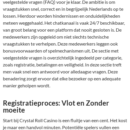
veelgestelde vragen (FAQ) voor je klaar. De ambitie is om
vraagstukken snel, correct en in begrijpelijk Nederlands op te
lossen. Hierdoor worden hindernissen en onduidelijkheden
meteen weggehaald. Het chatkanaal is vaak 24/7 beschikbaar,
van groot belang voor een platform dat nooit gesloten is. De
medewerkers zijn opgeleid om niet slechts technische
vraagstukken te verhelpen. Deze medewerkers leggen ook
bonusvoorwaarden of spelmechanismen uit. De sectie met
veelgestelde vragen is overzichtelijk ingedeeld per categorie,
zoals registratie, betalingen en veiligheid. In deze sectie treft
men vaak snel een antwoord voor alledaagse vragen. Deze
benadering zorgt ervoor dat elke bezoeker op een adequate
manier geholpen wordt.
Registratieproces: Vlot en Zonder
moeite
Start bij Crystal Roll Casino is een fluitje van een cent. Het kost
je maar een handvol minuten. Potentiële spelers vullen een