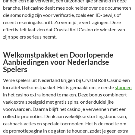
binnen een dag verwerkt, een uitzonderlijke snelheid in deze
branche. Het casino deelt mee ook helder over de documenten
die soms nodig zijn voor verificatie, zoals een ID-bewijs of
recent rekeningafschrift. Zo vermijd je vertragingen. Deze
effectiviteit laat zien dat Crystal Roll Casino de winsten van
zijn spelers serieus neemt.
Welkomstpakket en Doorlopende
Aanbiedingen voor Nederlandse
Spelers
Verse spelers uit Nederland krijgen bij Crystal Roll Casino een
lucratief welkomstpakket. Het is gemaakt om je eerste
stappen
in het casino extra lonend te maken. Deze bonus combineert
vaak extra speelgeld met gratis spins, onder duidelijke
voorwaarden. Daarna blijft het casino je verwennen met een
collectie promoties. Denk aan wekelijkse stortingsbonussen,
cashback-acties en speciale toernooien. Het is de moeite om
de promotiepagina in de gaten te houden, zodat je geen extra