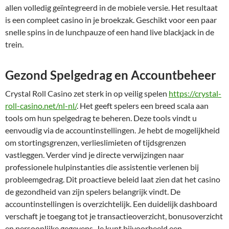
allen volledig geïntegreerd in de mobiele versie. Het resultaat
is een compleet casino in je broekzak. Geschikt voor een paar
snelle spins in de lunchpauze of een hand live blackjack in de
trein.
Gezond Spelgedrag en Accountbeheer
Crystal Roll Casino zet sterk in op veilig spelen
https://crystal-
roll-casino.net/nl-nl/
. Het geeft spelers een breed scala aan
tools om hun spelgedrag te beheren. Deze tools vindt u
eenvoudig via de accountinstellingen. Je hebt de mogelijkheid
om stortingsgrenzen, verlieslimieten of tijdsgrenzen
vastleggen. Verder vind je directe verwijzingen naar
professionele hulpinstanties die assistentie verlenen bij
probleemgedrag. Dit proactieve beleid laat zien dat het casino
de gezondheid van zijn spelers belangrijk vindt. De
accountinstellingen is overzichtelijk. Een duidelijk dashboard
verschaft je toegang tot je transactieoverzicht, bonusoverzicht
en persoonlijke gegevens. Je kunt bijvoorbeeld een