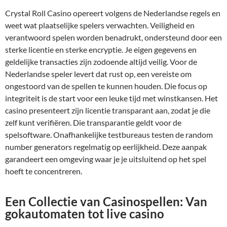
Crystal Roll Casino opereert volgens de Nederlandse regels en
weet wat plaatselijke spelers verwachten. Veiligheid en
verantwoord spelen worden benadrukt, ondersteund door een
sterke licentie en sterke encryptie. Je eigen gegevens en
geldelijke transacties zijn zodoende altijd veilig. Voor de
Nederlandse speler levert dat rust op, een vereiste om
ongestoord van de spellen te kunnen houden. Die focus op
integriteit is de start voor een leuke tijd met winstkansen. Het
casino presenteert zijn licentie transparant aan, zodat je die
zelf kunt verifiëren. Die transparantie geldt voor de
spelsoftware. Onafhankelijke testbureaus testen de random
number generators regelmatig op eerlijkheid. Deze aanpak
garandeert een omgeving waar je je uitsluitend op het spel
hoeft te concentreren.
Een Collectie van Casinospellen: Van
gokautomaten tot live casino