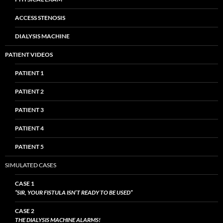
ACCESS STENOSIS
DIALYSIS MACHINE
PATIENT VIDEOS
PATIENT 1
PATIENT 2
PATIENT 3
PATIENT 4
PATIENT 5
SIMULATED CASES
CASE 1
“SIR, YOUR FISTULA ISN’T READY TO BE USED”
CASE 2
THE DIALYSIS MACHINE ALARMS!