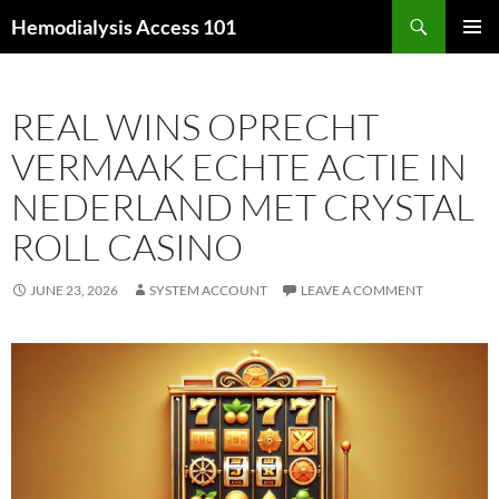
Skip
Search
Hemodialysis Access 101
to
PRIMAR
content
MENU
REAL WINS OPRECHT
VERMAAK ECHTE ACTIE IN
NEDERLAND MET CRYSTAL
ROLL CASINO
JUNE 23, 2026
SYSTEM ACCOUNT
LEAVE A COMMENT