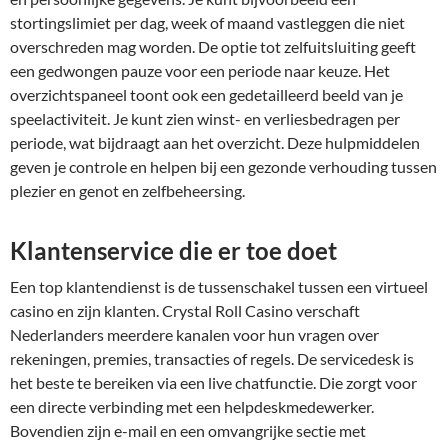
stortingslimiet per dag, week of maand vastleggen die niet
overschreden mag worden. De optie tot zelfuitsluiting geeft
een gedwongen pauze voor een periode naar keuze. Het
overzichtspaneel toont ook een gedetailleerd beeld van je
speelactiviteit. Je kunt zien winst- en verliesbedragen per
periode, wat bijdraagt aan het overzicht. Deze hulpmiddelen
geven je controle en helpen bij een gezonde verhouding tussen
plezier en genot en zelfbeheersing.
Klantenservice die er toe doet
Een top klantendienst is de tussenschakel tussen een virtueel
casino en zijn klanten. Crystal Roll Casino verschaft
Nederlanders meerdere kanalen voor hun vragen over
rekeningen, premies, transacties of regels. De servicedesk is
het beste te bereiken via een live chatfunctie. Die zorgt voor
een directe verbinding met een helpdeskmedewerker.
Bovendien zijn e-mail en een omvangrijke sectie met