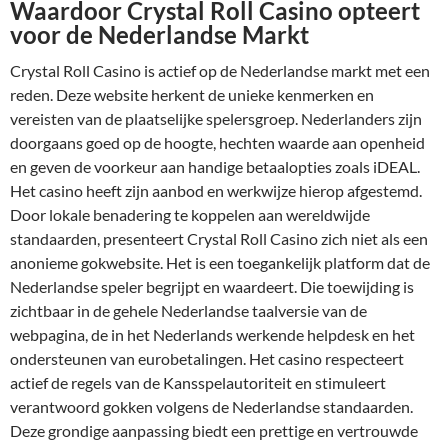
Waardoor Crystal Roll Casino opteert
voor de Nederlandse Markt
Crystal Roll Casino is actief op de Nederlandse markt met een
reden. Deze website herkent de unieke kenmerken en
vereisten van de plaatselijke spelersgroep. Nederlanders zijn
doorgaans goed op de hoogte, hechten waarde aan openheid
en geven de voorkeur aan handige betaalopties zoals iDEAL.
Het casino heeft zijn aanbod en werkwijze hierop afgestemd.
Door lokale benadering te koppelen aan wereldwijde
standaarden, presenteert Crystal Roll Casino zich niet als een
anonieme gokwebsite. Het is een toegankelijk platform dat de
Nederlandse speler begrijpt en waardeert. Die toewijding is
zichtbaar in de gehele Nederlandse taalversie van de
webpagina, de in het Nederlands werkende helpdesk en het
ondersteunen van eurobetalingen. Het casino respecteert
actief de regels van de Kansspelautoriteit en stimuleert
verantwoord gokken volgens de Nederlandse standaarden.
Deze grondige aanpassing biedt een prettige en vertrouwde