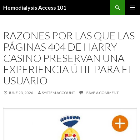
Skip
Search
Hemodialysis Access 101
to
PRIMAR
content
MENU
RAZONES POR LAS QUE LAS
PÁGINAS 404 DE HARRY
CASINO PRESERVAN UNA
EXPERIENCIA ÚTIL PARA EL
USUARIO
JUNE 23, 2026
SYSTEM ACCOUNT
LEAVE A COMMENT