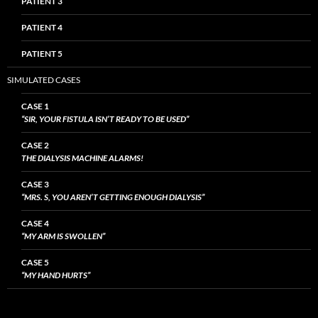
PATIENT 3
PATIENT 4
PATIENT 5
SIMULATED CASES
CASE 1
“SIR, YOUR FISTULA ISN’T READY TO BE USED”
CASE 2
THE DIALYSIS MACHINE ALARMS!
CASE 3
“MRS. S, YOU AREN’T GETTING ENOUGH DIALYSIS”
CASE 4
“MY ARM IS SWOLLEN”
CASE 5
“MY HAND HURTS”