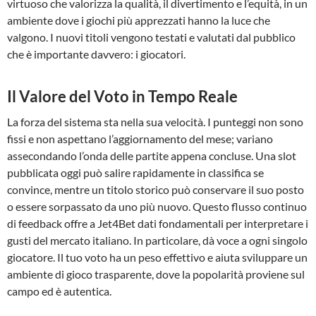
virtuoso che valorizza la qualità, il divertimento e l’equità, in un
ambiente dove i giochi più apprezzati hanno la luce che
valgono. I nuovi titoli vengono testati e valutati dal pubblico
che è importante davvero: i giocatori.
Il Valore del Voto in Tempo Reale
La forza del sistema sta nella sua velocità. I punteggi non sono
fissi e non aspettano l’aggiornamento del mese; variano
assecondando l’onda delle partite appena concluse. Una slot
pubblicata oggi può salire rapidamente in classifica se
convince, mentre un titolo storico può conservare il suo posto
o essere sorpassato da uno più nuovo. Questo flusso continuo
di feedback offre a Jet4Bet dati fondamentali per interpretare i
gusti del mercato italiano. In particolare, dà voce a ogni singolo
giocatore. Il tuo voto ha un peso effettivo e aiuta sviluppare un
ambiente di gioco trasparente, dove la popolarità proviene sul
campo ed è autentica.