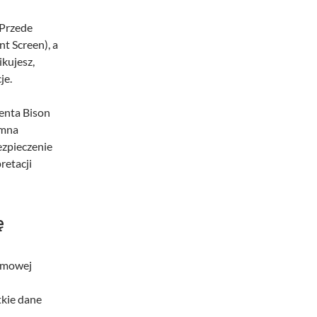
 Przede
t Screen), a
kujesz,
je.
ienta Bison
emna
ezpieczenie
retacji
ę
temowej
tkie dane