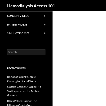
Search
Hemodialysis Access 101
Skip
CONCEPT VIDEOS
to
content
PATIENT VIDEOS
SIMULATED CASES
Search
for:
RECENT POSTS
Robocat: Quick Mobile
Gaming for Rapid Wins
Slotexo Casino: A Quick‑Hit
Slot Experience for Mobile
Gamers
BlackPokies Casino: The
Ultimate Quick‑Spin