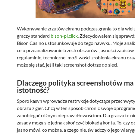
Wykonywanie zrzutów ekranu podczas grania to dla wielu
graczy standard
bison-pl.click
. Zdecydowałem się sprawdzi
Bison Casino ustosunkowuje do tego nawyku. Moje anali
celu przeanalizowanie trzech obszarów: jasności zapisów
regulaminie, technicznej możliwości zrobienia ekranu oraz
może się stać, jeśli taki screenshot dotrze do sieci.
Dlaczego polityka screenshotów ma
istotność?
Sporo kasyn wprowadza restrykcje dotyczące przechwyt
obrazu z gier. Chcą w ten sposób chronić swoje oprogram
zapobiegać różnym nieprawidłowościom. Dla gracza te ni
zasady mogą się jednak skończyć blokadą konta. To, czy o
jasno mówi, co można, a czego nie, świadczy o jego wiaryg