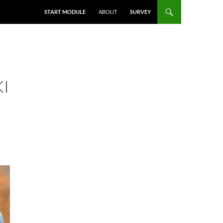
START MODULE
ABOUT
SURVEY
I