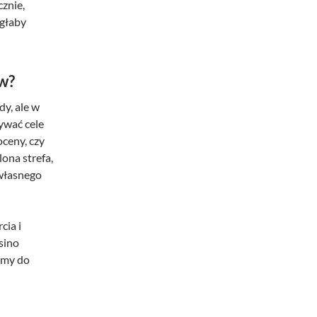
znie,
ogłaby
ów?
y, ale w
ywać cele
ceny, czy
ona strefa,
 własnego
cia i
sino
ormy do