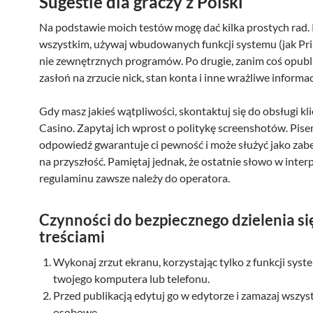
Sugestie dla graczy z Polski
Na podstawie moich testów mogę dać kilka prostych rad.
wszystkim, używaj wbudowanych funkcji systemu (jak Prin
nie zewnętrznych programów. Po drugie, zanim coś opubli
zasłoń na zrzucie nick, stan konta i inne wrażliwe informac
Gdy masz jakieś wątpliwości, skontaktuj się do obsługi kl
Casino. Zapytaj ich wprost o politykę screenshotów. Pis
odpowiedź gwarantuje ci pewność i może służyć jako zab
na przyszłość. Pamiętaj jednak, że ostatnie słowo w interp
regulaminu zawsze należy do operatora.
Czynności do bezpiecznego dzielenia si
treściami
Wykonaj zrzut ekranu, korzystając tylko z funkcji sys
twojego komputera lub telefonu.
Przed publikacją edytuj go w edytorze i zamazaj wszys
osobowe.