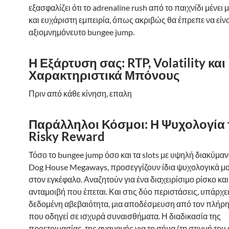
εξασφαλίζει ότι το adrenaline rush από το παιχνίδι μένει μ
και ευχάριστη εμπειρία, όπως ακριβώς θα έπρεπε να είνα
αξιομνημόνευτο bungee jump.
Η Εξάρτυση σας: RTP, Volatility και
Χαρακτηριστικά Μπόνους
Πριν από κάθε κίνηση, επαλη
Παράλληλοι Κόσμοι: Η Ψυχολογία 
Risky Reward
Τόσο το bungee jump όσο και τα slots με υψηλή διακύμα
Dog House Megaways, προσεγγίζουν ίδια ψυχολογικά μ
στον εγκέφαλο. Αναζητούν για ένα διαχειρίσιμο ρίσκο και
ανταμοιβή που έπεται. Και στις δύο περιστάσεις, υπάρχει
δεδομένη αβεβαιότητα, μια αποδέσμευση από τον πλήρη
που οδηγεί σε ισχυρά συναισθήματα. Η διαδικασία της
προετοιμασίας, της αναμονής για το σήμα (τη στιγμή του