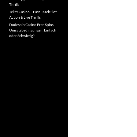
Thrills
Tcl99 Casino – Fast‑Track Slot
Action & Live Thrills
Dudespin Casino Free Spins
Umsatzbedingungen: Einfach
oder Schwierig?