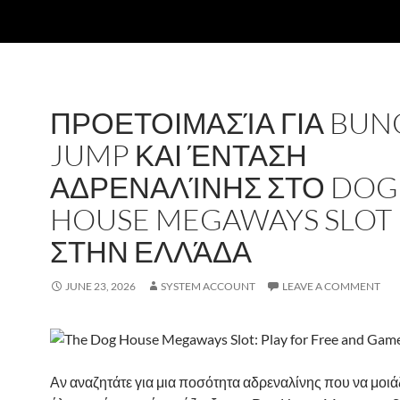
ΠΡΟΕΤΟΙΜΑΣΊΑ ΓΙΑ BUN
JUMP ΚΑΙ ΈΝΤΑΣΗ
ΑΔΡΕΝΑΛΊΝΗΣ ΣΤΟ DOG
HOUSE MEGAWAYS SLOT
ΣΤΗΝ ΕΛΛΆΔΑ
JUNE 23, 2026
SYSTEM ACCOUNT
LEAVE A COMMENT
Αν αναζητάτε για μια ποσότητα αδρεναλίνης που να μοιάζ