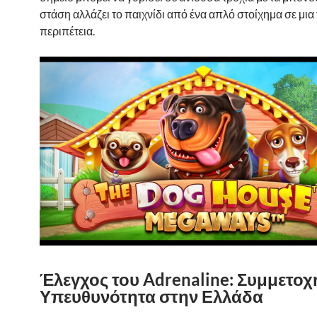
στάση αλλάζει το παιχνίδι από ένα απλό στοίχημα σε μια 
περιπέτεια.
Έλεγχος του Adrenaline: Συμμετοχ
Υπευθυνότητα στην Ελλάδα