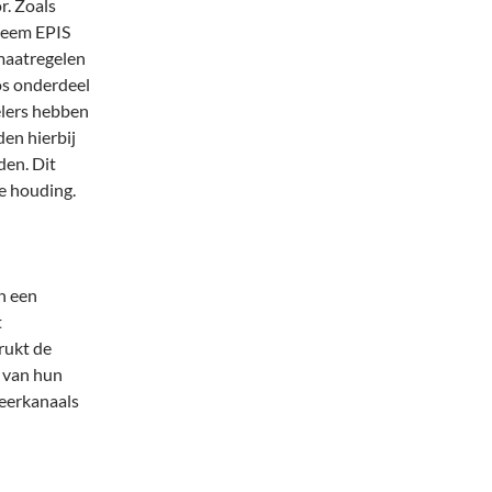
r. Zoals
steem EPIS
 maatregelen
os onderdeel
elers hebben
en hierbij
den. Dit
ve houding.
n een
t
ukt de
e van hun
meerkanaals