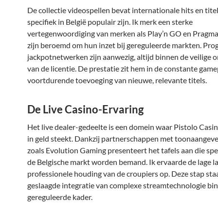
De collectie videospellen bevat internationale hits en titel
specifiek in België populair zijn. Ik merk een sterke
vertegenwoordiging van merken als Play’n GO en Pragmat
zijn beroemd om hun inzet bij gereguleerde markten. Pro
jackpotnetwerken zijn aanwezig, altijd binnen de veilige
van de licentie. De prestatie zit hem in de constante game
voortdurende toevoeging van nieuwe, relevante titels.
De Live Casino-Ervaring
Het live dealer-gedeelte is een domein waar Pistolo Casin
in geld steekt. Dankzij partnerschappen met toonaangev
zoals Evolution Gaming presenteert het tafels aan die spe
de Belgische markt worden bemand. Ik ervaarde de lage la
professionele houding van de croupiers op. Deze stap sta
geslaagde integratie van complexe streamtechnologie bi
gereguleerde kader.