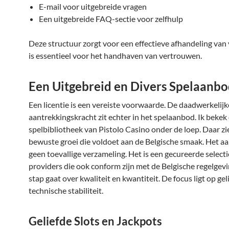
E-mail voor uitgebreide vragen
Een uitgebreide FAQ-sectie voor zelfhulp
Deze structuur zorgt voor een effectieve afhandeling van
is essentieel voor het handhaven van vertrouwen.
Een Uitgebreid en Divers Spelaanb
Een licentie is een vereiste voorwaarde. De daadwerkelijk
aantrekkingskracht zit echter in het spelaanbod. Ik bekek
spelbibliotheek van Pistolo Casino onder de loep. Daar zie
bewuste groei die voldoet aan de Belgische smaak. Het aa
geen toevallige verzameling. Het is een gecureerde select
providers die ook conform zijn met de Belgische regelgev
stap gaat over kwaliteit en kwantiteit. De focus ligt op ge
technische stabiliteit.
Geliefde Slots en Jackpots