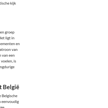
tische kijk
een groep
et ligt in
enementen en
patroon van
en van een
 voelen, is
angdurige
t België
 Belgische
en eenvoudig
ige