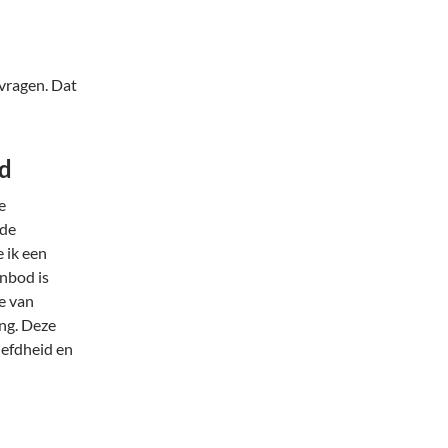
 vragen. Dat
od
e
 de
 ik een
nbod is
ie van
ing. Deze
liefdheid en