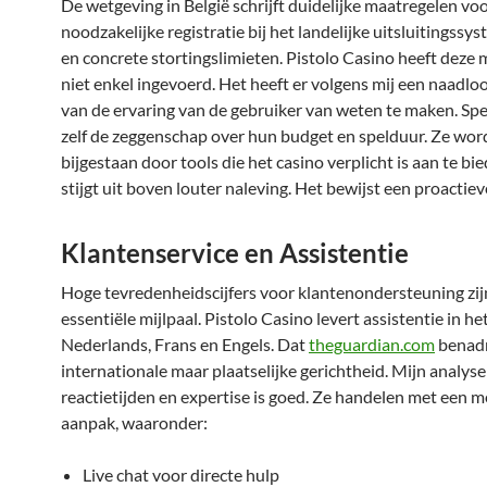
De wetgeving in België schrijft duidelijke maatregelen voo
noodzakelijke registratie bij het landelijke uitsluitingssy
en concrete stortingslimieten. Pistolo Casino heeft deze
niet enkel ingevoerd. Het heeft er volgens mij een naadlo
van de ervaring van de gebruiker van weten te maken. Sp
zelf de zeggenschap over hun budget en spelduur. Ze word
bijgestaan door tools die het casino verplicht is aan te bie
stijgt uit boven louter naleving. Het bewijst een proactie
Klantenservice en Assistentie
Hoge tevredenheidscijfers voor klantenondersteuning zij
essentiële mijlpaal. Pistolo Casino levert assistentie in he
Nederlands, Frans en Engels. Dat
theguardian.com
benadr
internationale maar plaatselijke gerichtheid. Mijn analys
reactietijden en expertise is goed. Ze handelen met een 
aanpak, waaronder:
Live chat voor directe hulp