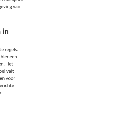
geving van
 in
e regels.
 hier een
en. Het
ei valt
ren voor
gerichte
r