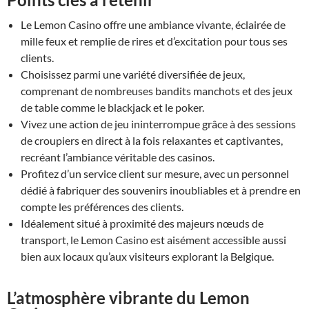
Le Lemon Casino offre une ambiance vivante, éclairée de
mille feux et remplie de rires et d’excitation pour tous ses
clients.
Choisissez parmi une variété diversifiée de jeux,
comprenant de nombreuses bandits manchots et des jeux
de table comme le blackjack et le poker.
Vivez une action de jeu ininterrompue grâce à des sessions
de croupiers en direct à la fois relaxantes et captivantes,
recréant l’ambiance véritable des casinos.
Profitez d’un service client sur mesure, avec un personnel
dédié à fabriquer des souvenirs inoubliables et à prendre en
compte les préférences des clients.
Idéalement situé à proximité des majeurs nœuds de
transport, le Lemon Casino est aisément accessible aussi
bien aux locaux qu’aux visiteurs explorant la Belgique.
L’atmosphère vibrante du Lemon