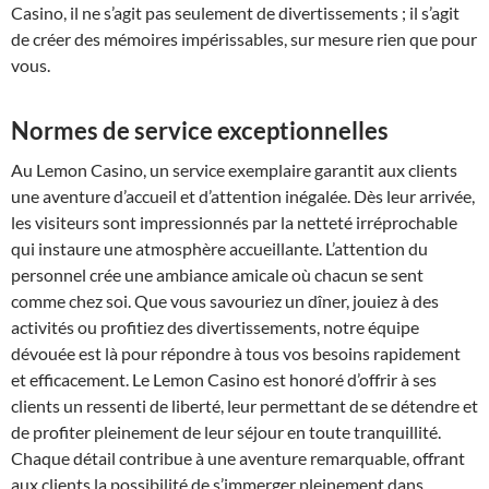
Casino, il ne s’agit pas seulement de divertissements ; il s’agit
de créer des mémoires impérissables, sur mesure rien que pour
vous.
Normes de service exceptionnelles
Au Lemon Casino, un service exemplaire garantit aux clients
une aventure d’accueil et d’attention inégalée. Dès leur arrivée,
les visiteurs sont impressionnés par la netteté irréprochable
qui instaure une atmosphère accueillante. L’attention du
personnel crée une ambiance amicale où chacun se sent
comme chez soi. Que vous savouriez un dîner, jouiez à des
activités ou profitiez des divertissements, notre équipe
dévouée est là pour répondre à tous vos besoins rapidement
et efficacement. Le Lemon Casino est honoré d’offrir à ses
clients un ressenti de liberté, leur permettant de se détendre et
de profiter pleinement de leur séjour en toute tranquillité.
Chaque détail contribue à une aventure remarquable, offrant
aux clients la possibilité de s’immerger pleinement dans