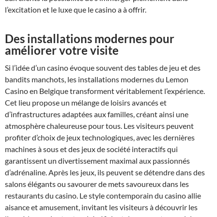
l’excitation et le luxe que le casino a à offrir.
Des installations modernes pour
améliorer votre visite
Si l’idée d’un casino évoque souvent des tables de jeu et des
bandits manchots, les installations modernes du Lemon
Casino en Belgique transforment véritablement l’expérience.
Cet lieu propose un mélange de loisirs avancés et
d’infrastructures adaptées aux familles, créant ainsi une
atmosphère chaleureuse pour tous. Les visiteurs peuvent
profiter d’choix de jeux technologiques, avec les dernières
machines à sous et des jeux de société interactifs qui
garantissent un divertissement maximal aux passionnés
d’adrénaline. Après les jeux, ils peuvent se détendre dans des
salons élégants ou savourer de mets savoureux dans les
restaurants du casino. Le style contemporain du casino allie
aisance et amusement, invitant les visiteurs à découvrir les