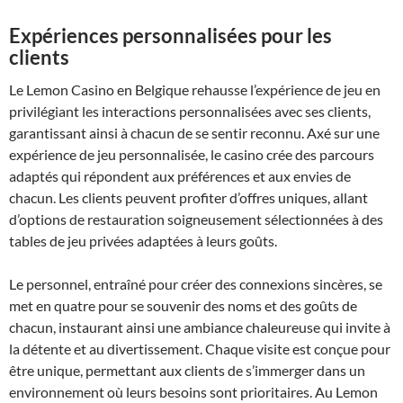
Expériences personnalisées pour les
clients
Le Lemon Casino en Belgique rehausse l’expérience de jeu en
privilégiant les interactions personnalisées avec ses clients,
garantissant ainsi à chacun de se sentir reconnu. Axé sur une
expérience de jeu personnalisée, le casino crée des parcours
adaptés qui répondent aux préférences et aux envies de
chacun. Les clients peuvent profiter d’offres uniques, allant
d’options de restauration soigneusement sélectionnées à des
tables de jeu privées adaptées à leurs goûts.
Le personnel, entraîné pour créer des connexions sincères, se
met en quatre pour se souvenir des noms et des goûts de
chacun, instaurant ainsi une ambiance chaleureuse qui invite à
la détente et au divertissement. Chaque visite est conçue pour
être unique, permettant aux clients de s’immerger dans un
environnement où leurs besoins sont prioritaires. Au Lemon