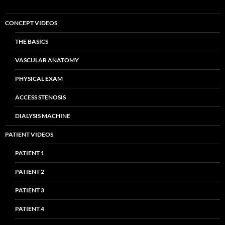
CONCEPT VIDEOS
THE BASICS
VASCULAR ANATOMY
PHYSICAL EXAM
ACCESS STENOSIS
DIALYSIS MACHINE
PATIENT VIDEOS
PATIENT 1
PATIENT 2
PATIENT 3
PATIENT 4