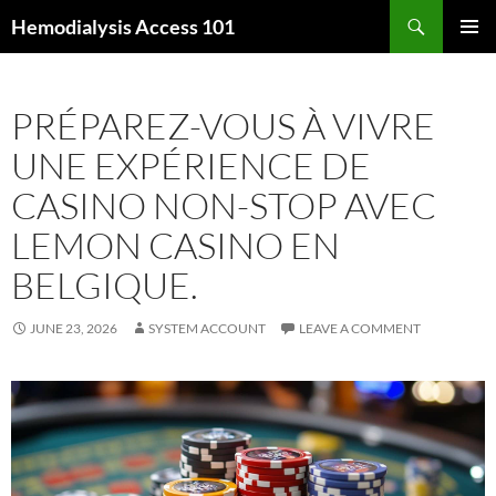
Skip
Search
Hemodialysis Access 101
to
PRIMAR
content
MENU
PRÉPAREZ-VOUS À VIVRE
UNE EXPÉRIENCE DE
CASINO NON-STOP AVEC
LEMON CASINO EN
BELGIQUE.
JUNE 23, 2026
SYSTEM ACCOUNT
LEAVE A COMMENT