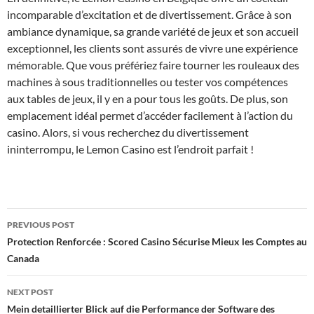
incomparable d’excitation et de divertissement. Grâce à son
ambiance dynamique, sa grande variété de jeux et son accueil
exceptionnel, les clients sont assurés de vivre une expérience
mémorable. Que vous préfériez faire tourner les rouleaux des
machines à sous traditionnelles ou tester vos compétences
aux tables de jeux, il y en a pour tous les goûts. De plus, son
emplacement idéal permet d’accéder facilement à l’action du
casino. Alors, si vous recherchez du divertissement
ininterrompu, le Lemon Casino est l’endroit parfait !
Post
PREVIOUS POST
navigation
Protection Renforcée : Scored Casino Sécurise Mieux les Comptes au
Canada
NEXT POST
Mein detaillierter Blick auf die Performance der Software des