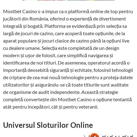
Mostbet Casino s-a impus ca o platformă online de top pentru
jucătorii din România, oferind o experiență de divertisment
integrală și bogată. Platforma se evidențiază prin selecția sa
largă de jocuri de cazino, care acoperă toate opțiunile, de la
aparat populare și jocuri clasice de cazino până la opțiuni live
cu dealere umane. Selecția este completată de un design
modern și ușor de folosit, care simplifică navigarea și
identificarea de noi titluri. De asemenea, operatorul acordă o
importanță deosebită siguranță și echitate, folosind tehnologii
de criptare de cea mai nouă tehnologie pentru a proteja datele
utilizatorilor și asigurându-se că toate titlurile sunt auditate
de organisme de audit independente. Această strategie
completă convertește din Mostbet Casino o opțiune tentantă
atât pentru începători, cât și pentru veteranii.
Universul Sloturilor Online