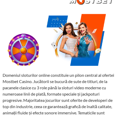
Domeniul sloturilor online constituie un pilon central al ofertei
Mostbet Casino. Jucătorii se bucură de sute de titluri, de la
pacanele clasice cu 3 role până la sloturi video moderne cu
numeroase linii de plată, formate speciale și jackpoturi
progresive. Majoritatea jocurilor sunt oferite de developeri de
top din industrie, ceea ce garantează grafică de înaltă calitate,
animații fluide și efecte sonore immersive. Tematicile sunt