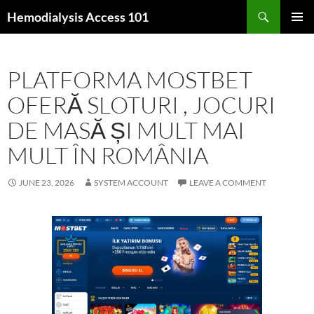
Skip
Search
Hemodialysis Access 101
to
PRIMAR
content
MENU
PLATFORMA MOSTBET
OFERĂ SLOTURI , JOCURI
DE MASĂ ȘI MULT MAI
MULT ÎN ROMÂNIA
JUNE 23, 2026
SYSTEM ACCOUNT
LEAVE A COMMENT