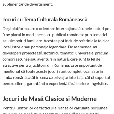
suplimentar de divertisment.
Jocuri cu Tema Culturală Românească
Deși platforma are o orientare internațională, unele sloturi pot
fi pe placul în mod special cu publicul românesc prin tematici
sau simboluri familiare. Acestea pot include referințe la folclor
local, istorie sau personaje legendare. De asemenea, mulți
developeri proiectează sloturi cu tematici universale, precum
comori ascunse sau aventuri în natură, care sunt la fel de
atractive pentru jucătorii din România. Este important de
menționat că toate aceste jocuri sunt complet localizate în
limba română, atât în ceea ce privește interfața, cât și suportul
pentru clienți, garantând o experiență fără bariere lingvistice.
Jocuri de Masă Clasice si Moderne
Pentru iubitorilor de tactici și ai șanselor calculate, secțiunea
de jocuri de masă de la Mostbet Casino rămâne la fel de