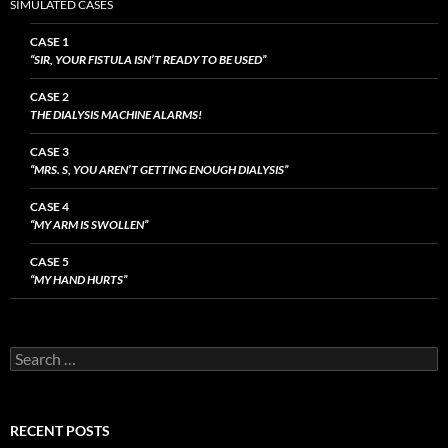
SIMULATED CASES
CASE 1
“SIR, YOUR FISTULA ISN’T READY TO BE USED”
CASE 2
THE DIALYSIS MACHINE ALARMS!
CASE 3
“MRS. S, YOU AREN’T GETTING ENOUGH DIALYSIS”
CASE 4
“MY ARM IS SWOLLEN”
CASE 5
“MY HAND HURTS”
Search
for:
RECENT POSTS