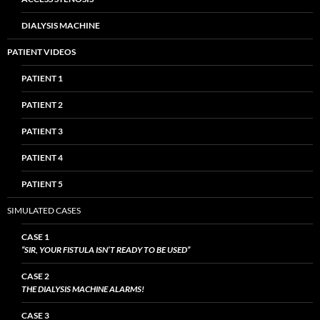
DIALYSIS MACHINE
PATIENT VIDEOS
PATIENT 1
PATIENT 2
PATIENT 3
PATIENT 4
PATIENT 5
SIMULATED CASES
CASE 1
“SIR, YOUR FISTULA ISN’T READY TO BE USED”
CASE 2
THE DIALYSIS MACHINE ALARMS!
CASE 3