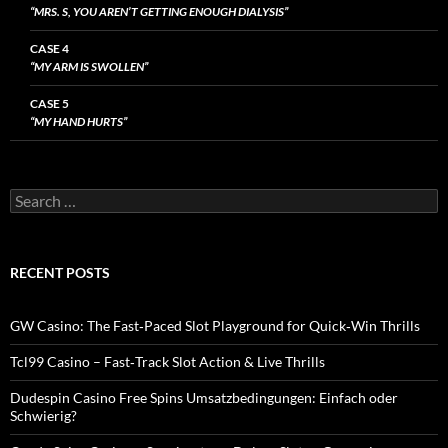
“MRS. S, YOU AREN’T GETTING ENOUGH DIALYSIS”
CASE 4
“MY ARM IS SWOLLEN”
CASE 5
“MY HAND HURTS”
Search
for:
RECENT POSTS
GW Casino: The Fast‑Paced Slot Playground for Quick‑Win Thrills
Tcl99 Casino – Fast‑Track Slot Action & Live Thrills
Dudespin Casino Free Spins Umsatzbedingungen: Einfach oder
Schwierig?