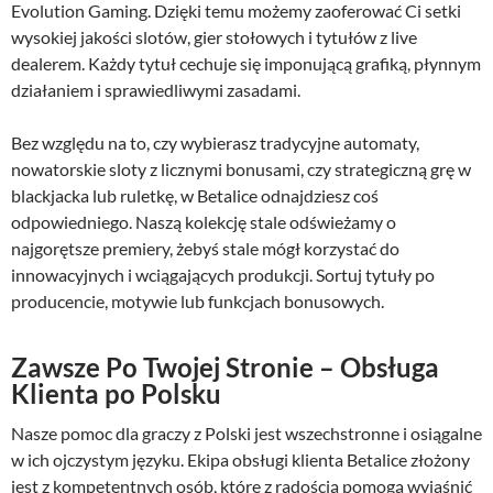
Evolution Gaming. Dzięki temu możemy zaoferować Ci setki
wysokiej jakości slotów, gier stołowych i tytułów z live
dealerem. Każdy tytuł cechuje się imponującą grafiką, płynnym
działaniem i sprawiedliwymi zasadami.
Bez względu na to, czy wybierasz tradycyjne automaty,
nowatorskie sloty z licznymi bonusami, czy strategiczną grę w
blackjacka lub ruletkę, w Betalice odnajdziesz coś
odpowiedniego. Naszą kolekcję stale odświeżamy o
najgorętsze premiery, żebyś stale mógł korzystać do
innowacyjnych i wciągających produkcji. Sortuj tytuły po
producencie, motywie lub funkcjach bonusowych.
Zawsze Po Twojej Stronie – Obsługa
Klienta po Polsku
Nasze pomoc dla graczy z Polski jest wszechstronne i osiągalne
w ich ojczystym języku. Ekipa obsługi klienta Betalice złożony
jest z kompetentnych osób, które z radością pomogą wyjaśnić