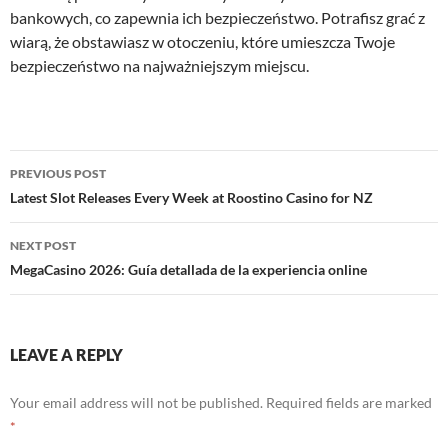
bankowych, co zapewnia ich bezpieczeństwo. Potrafisz grać z
wiarą, że obstawiasz w otoczeniu, które umieszcza Twoje
bezpieczeństwo na najważniejszym miejscu.
Post
PREVIOUS POST
navigation
Latest Slot Releases Every Week at Roostino Casino for NZ
NEXT POST
MegaCasino 2026: Guía detallada de la experiencia online
LEAVE A REPLY
Your email address will not be published.
Required fields are marked
*