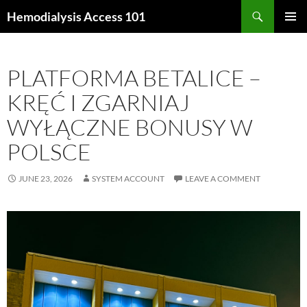
Skip
Search
Hemodialysis Access 101
to
PRIMAR
content
MENU
PLATFORMA BETALICE –
KRĘĆ I ZGARNIAJ
WYŁĄCZNE BONUSY W
POLSCE
JUNE 23, 2026
SYSTEM ACCOUNT
LEAVE A COMMENT