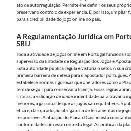
ato de autorregulação. Permite-lhe definir os seus próprio
preservar o controlo da experiência. É, por isso, um pilar
para a credibilidade do jogo online no país.
A Regulamentação Jurídica em Portu
SRIJ
Toda a atividade de jogos online em Portugal funciona so
supervisão da Entidade de Regulação dos Jogos e Apostas
Esta autoridade pública regula e vistoria o setor. A sua cri
primeira barreira de defesa para o apostador português. 
estabelece normas rigorosas que operadores como o Pla
têm de seguir para conservar a licença. Essas regras abra
críticas: a validação de idade e identidade para travar o i
menores, a garantia de que os jogos são equitativos, a pu
ética e, claro, a adoção obrigatória de ferramentas de jogo
responsável. A atuação do Placard Casino está constant
conformidade com este contexto legal. As práticas da pl