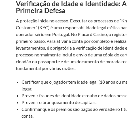
Verificação de Idade e Identidade: A
Primeira Defesa
A proteção inicia no acesso. Executar os processos de “
Customer” (KYC) é uma responsabilidade legal e ética pa
operador sério em Portugal. No Placard Casino, o registo
primeiro passo. Para ativar a conta por completo e realiza
levantamentos, é obrigatória a verificação de identidade e
processo normalmente inclui o envio de uma cópia do car
cidadão ou passaporte e de um documento de morada rec
fundamental por várias razões:
Certificar que o jogador tem idade legal (18 anos ou ma
jogar.
Prevenir fraudes de identidade e roubo de dados pesso
Prevenir o branqueamento de capitais.
Confirmar que os prémios são pagos ao verdadeiro titu
conta.