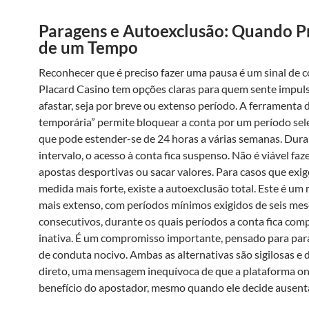
Paragens e Autoexclusão: Quando P
de um Tempo
Reconhecer que é preciso fazer uma pausa é um sinal de c
Placard Casino tem opções claras para quem sente impuls
afastar, seja por breve ou extenso período. A ferramenta 
temporária” permite bloquear a conta por um período sel
que pode estender-se de 24 horas a várias semanas. Dura
intervalo, o acesso à conta fica suspenso. Não é viável faz
apostas desportivas ou sacar valores. Para casos que ex
medida mais forte, existe a autoexclusão total. Este é u
mais extenso, com períodos mínimos exigidos de seis mes
consecutivos, durante os quais períodos a conta fica co
inativa. É um compromisso importante, pensado para par
de conduta nocivo. Ambas as alternativas são sigilosas e 
direto, uma mensagem inequívoca de que a plataforma on
benefício do apostador, mesmo quando ele decide ausent