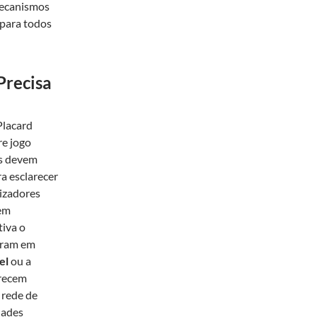
mecanismos
 para todos
Precisa
Placard
re jogo
es devem
ra esclarecer
lizadores
 em
tiva o
eram em
el
ou a
recem
 rede de
dades