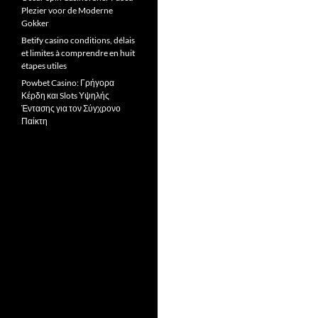
Plezier voor de Moderne
Gokker
Betify casino conditions, délais
et limites à comprendre en huit
étapes utiles
Powbet Casino: Γρήγορα
Κέρδη και Slots Υψηλής
Έντασης για τον Σύγχρονο
Παίκτη