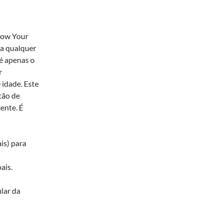
Know Your
ra qualquer
 é apenas o
r
 idade. Este
tão de
ente. É
is) para
ais.
lar da