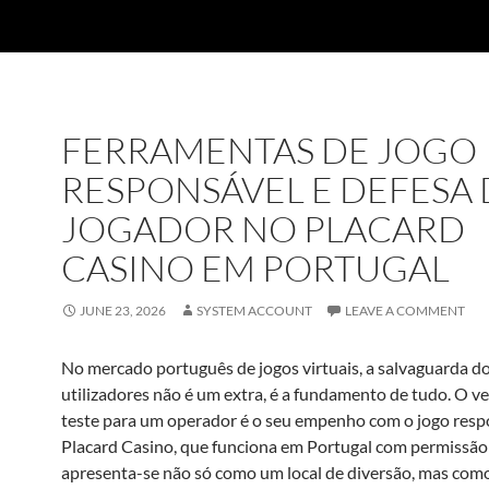
FERRAMENTAS DE JOGO
RESPONSÁVEL E DEFESA
JOGADOR NO PLACARD
CASINO EM PORTUGAL
JUNE 23, 2026
SYSTEM ACCOUNT
LEAVE A COMMENT
No mercado português de jogos virtuais, a salvaguarda d
utilizadores não é um extra, é a fundamento de tudo. O v
teste para um operador é o seu empenho com o jogo resp
Placard Casino, que funciona em Portugal com permissão 
apresenta-se não só como um local de diversão, mas co