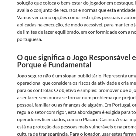
solução que coloca o bem-estar do jogador em destaque. 
avalia o conjunto de recursos e normas que esta entidade 
Vamos ver como opções como restrições pessoais e auto
aplicadas na execução, de modo acessível, para manter o 
de limites de lazer equilibrado, em conformidade com a 
portuguesa.
O que significa o Jogo Responsável e
Porque é Fundamental
Jogo seguro não é um slogan publicitário. Representa uma
operacional que considera os riscos da atividade e cria 
para os controlar. O objetivo é simples: promover que o j
a ser lazer, sem nunca se tornar num problema que prejud
pessoal, familiar ou as finanças de alguém. Em Portugal, o
regula o setor com rigor, esta abordagem é exigida para t
operadores licenciados, como o Placard Casino. A sua im
está na proteção das pessoas mais vulneráveis e na pro
cultura de transparência. Para o jogador, usar estas ferr