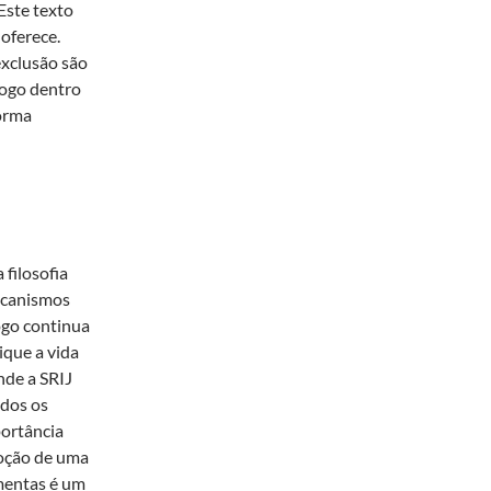
Este texto
oferece.
exclusão são
jogo dentro
norma
 filosofia
mecanismos
ogo continua
ique a vida
nde a SRIJ
odos os
portância
moção de uma
amentas é um